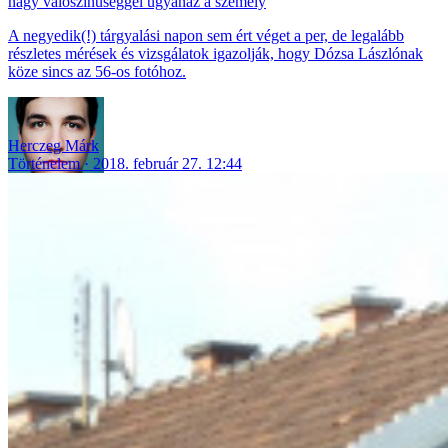
nagy valószínűséggel ugyanaz a személy
A negyedik(!) tárgyalási napon sem ért véget a per, de legalább
részletes mérések és vizsgálatok igazolják, hogy Dózsa Lászlónak
köze sincs az 56-os fotóhoz.
Herczeg Márk
Történelem
2018. február 27. 12:44