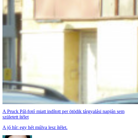
A Pruck Pál-fotó miatt indított per ötödik tárgyalási napján sem
született ítélet
A jó hír: egy hét múlva lesz ítélet.