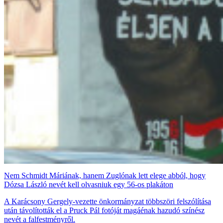
Nem Schmidt Máriának, hanem Zuglónak lett elege abból, hogy
Dózsa László nevét kell olvasniuk egy 56-os plakáton
A Karácsony Gergely-vezette önkormányzat többszöri felszólítása
után távolították el a Pruck Pál fotóját magáénak hazudó színész
nevét a falfestményről.