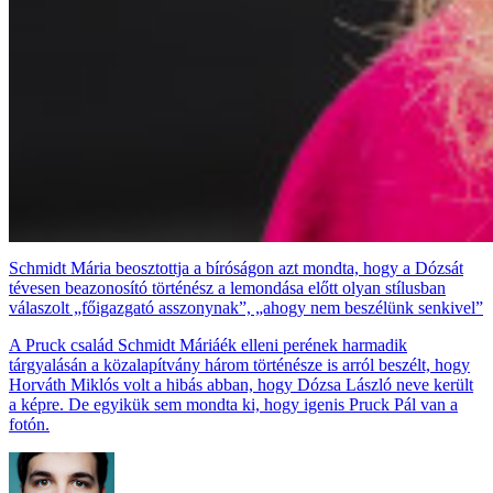
Schmidt Mária beosztottja a bíróságon azt mondta, hogy a Dózsát
tévesen beazonosító történész a lemondása előtt olyan stílusban
válaszolt „főigazgató asszonynak”, „ahogy nem beszélünk senkivel”
A Pruck család Schmidt Máriáék elleni perének harmadik
tárgyalásán a közalapítvány három történésze is arról beszélt, hogy
Horváth Miklós volt a hibás abban, hogy Dózsa László neve került
a képre. De egyikük sem mondta ki, hogy igenis Pruck Pál van a
fotón.