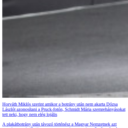
Horváth Miklós szerint amikor a botrány után nem akarta Dózsa
Lászlót azonosítani a Pruck-fotón, Schmidt Mária szemrehányásokat
tett neki, hogy nem elég lojális
A plakátbotrány után távozó történész a Magyar Nemzetnek azt