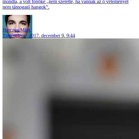
mondta, a volt főnöke „nem szerette, ha vannak az ő véleményét
nem támogató hangok”.
Herczeg Márk
Történelem
2017. december 9. 9:44