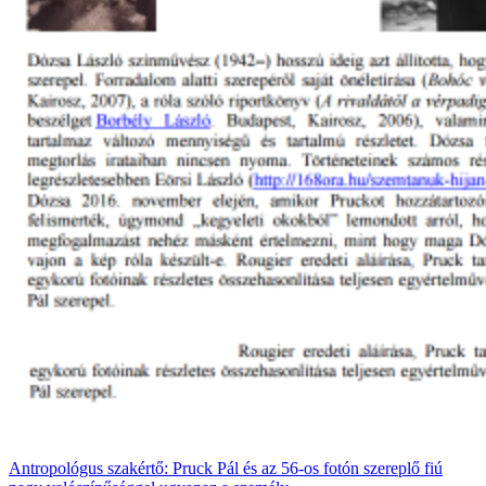
Antropológus szakértő: Pruck Pál és az 56-os fotón szereplő fiú