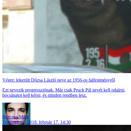
Végre: lekerült Dózsa László neve az 1956-os falfestményről
Ezt nevezik progressziónak. Már csak Pruck Pál nevét kell odaírni,
bocsánatot kell kérni, és minden rendben lesz.
Herczeg Márk
Történelem
2018. február 17. 14:30