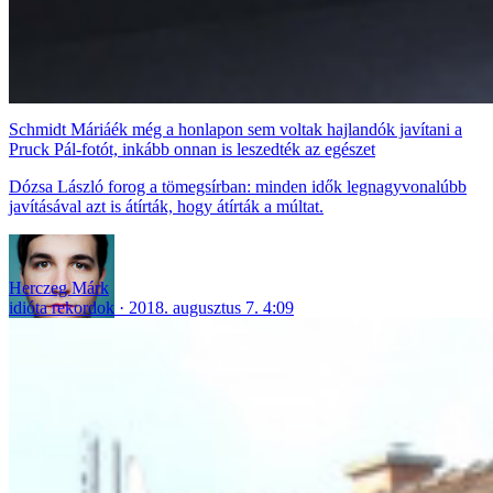
Schmidt Máriáék még a honlapon sem voltak hajlandók javítani a
Pruck Pál-fotót, inkább onnan is leszedték az egészet
Dózsa László forog a tömegsírban: minden idők legnagyvonalúbb
javításával azt is átírták, hogy átírták a múltat.
Herczeg Márk
idióta rekordok
2018. augusztus 7. 4:09