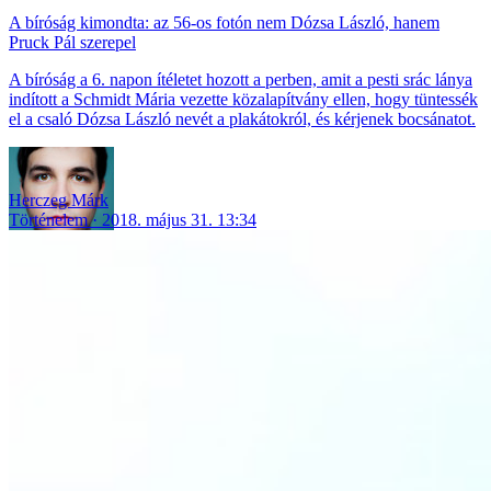
A bíróság kimondta: az 56-os fotón nem Dózsa László, hanem
Pruck Pál szerepel
A bíróság a 6. napon ítéletet hozott a perben, amit a pesti srác lánya
indított a Schmidt Mária vezette közalapítvány ellen, hogy tüntessék
el a csaló Dózsa László nevét a plakátokról, és kérjenek bocsánatot.
Herczeg Márk
Történelem
2018. május 31. 13:34