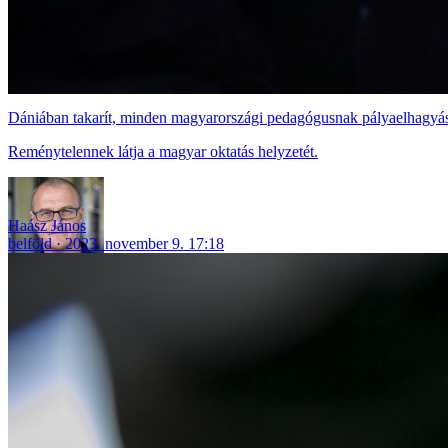
Dániában takarít, minden magyarországi pedagógusnak pályaelhagyást
Reménytelennek látja a magyar oktatás helyzetét.
Haász János
belföld
2023. november 9. 17:18