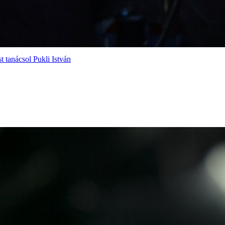
 tanácsol Pukli István