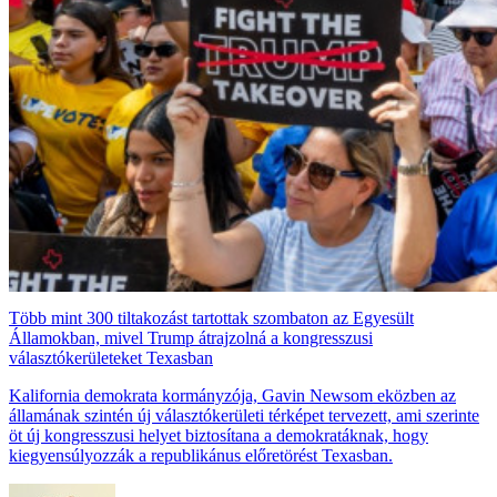
Több mint 300 tiltakozást tartottak szombaton az Egyesült
Államokban, mivel Trump átrajzolná a kongresszusi
választókerületeket Texasban
Kalifornia demokrata kormányzója, Gavin Newsom eközben az
államának szintén új választókerületi térképet tervezett, ami szerinte
öt új kongresszusi helyet biztosítana a demokratáknak, hogy
kiegyensúlyozzák a republikánus előretörést Texasban.