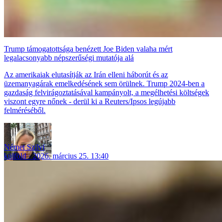
Trump támogatottsága benézett Joe Biden valaha mért
legalacsonyabb népszerűségi mutatója alá
Az amerikaiak elutasítják az Irán elleni háborút és az
üzemanyagárak emelkedésének sem örülnek. Trump 2024-ben a
gazdaság felvirágoztatásával kampányolt, a megélhetési költségek
viszont egyre nőnek - derül ki a Reuters/Ipsos legújabb
felméréséből.
Német Szilvi
külföld
2026. március 25. 13:40