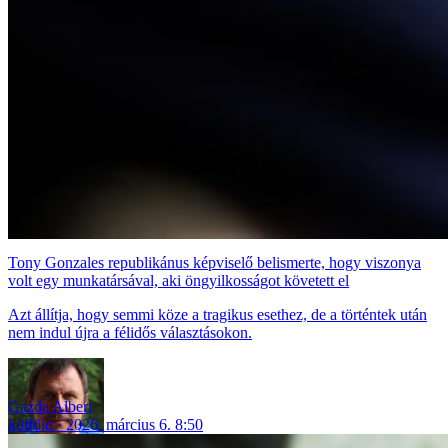
Tony Gonzales republikánus képviselő belismerte, hogy viszonya
volt egy munkatársával, aki öngyilkosságot követett el
Azt állítja, hogy semmi köze a tragikus esethez, de a történtek után
nem indul újra a félidős választásokon.
Gazda Albert
külföld
2026. március 6. 8:50