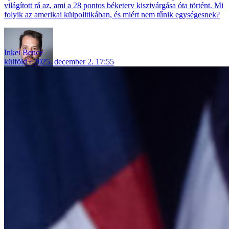
világított rá az, ami a 28 pontos béketerv kiszivárgása óta történt. Mi
folyik az amerikai külpolitikában, és miért nem tűnik egységesnek?
Inkei Bence
külföld
2025. december 2. 17:55