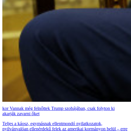
Vannak még felnőttek Trump szobájában, csak folyton ki
akarják zavarni őket
Teljes a káosz, egymásnak ellentmondó nyilatkozatok,
nyilvánvalóan ellenérdekű felek az amerikai kormányon belül – erre