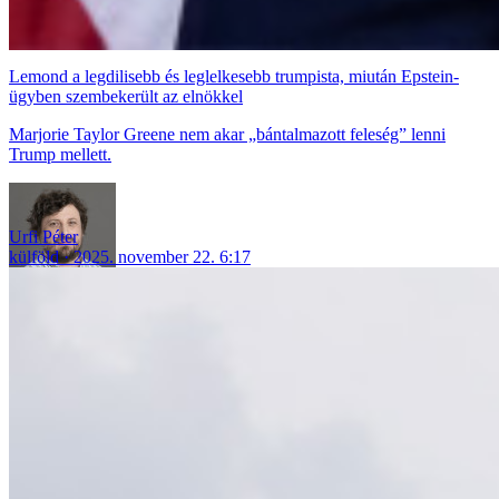
Lemond a legdilisebb és leglelkesebb trumpista, miután Epstein-
ügyben szembekerült az elnökkel
Marjorie Taylor Greene nem akar „bántalmazott feleség” lenni
Trump mellett.
Urfi Péter
külföld
2025. november 22. 6:17