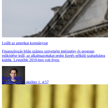
Leállt az amerikai kormányzat
Finanszírozás híján számos szövetségi intézmény és program
működése leáll, az alkalmazottakat pedig fizetés nélküli szabadságra
küldik. Legutóbb 2019-ben volt ilyen.
Benics Márk
külföld
2025. október 1. 4:57