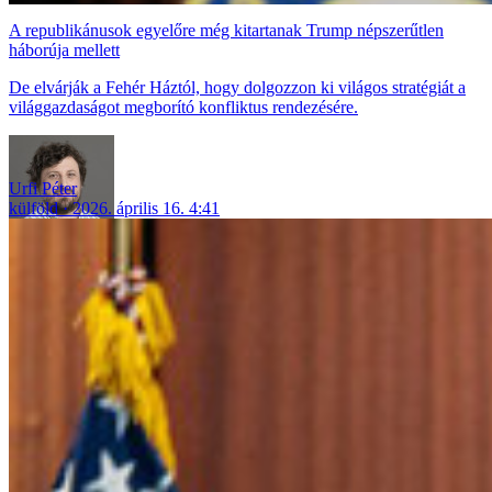
A republikánusok egyelőre még kitartanak Trump népszerűtlen
háborúja mellett
De elvárják a Fehér Háztól, hogy dolgozzon ki világos stratégiát a
világgazdaságot megborító konfliktus rendezésére.
Urfi Péter
külföld
2026. április 16. 4:41