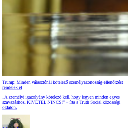
Trump: Minden választónál kötelező személyazonosság-ellenőrzést
rendelek el
„A személyi igazolvány kötelező kell, hogy legyen minden egyes
szavazáshoz. KIVÉTEL NINCS!” – írta a Truth Social közösségi
oldalon.