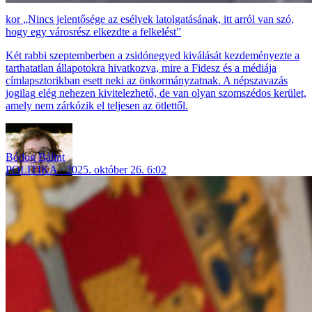
„Nincs jelentősége az esélyek latolgatásának, itt arról van szó,
hogy egy városrész elkezdte a felkelést”
Két rabbi szeptemberben a zsidónegyed kiválását kezdeményezte a
tarthatatlan állapotokra hivatkozva, mire a Fidesz és a médiája
címlapsztorikban esett neki az önkormányzatnak. A népszavazás
jogilag elég nehezen kivitelezhető, de van olyan szomszédos kerület,
amely nem zárkózik el teljesen az ötlettől.
Bódog Bálint
POLITIKA
2025. október 26. 6:02