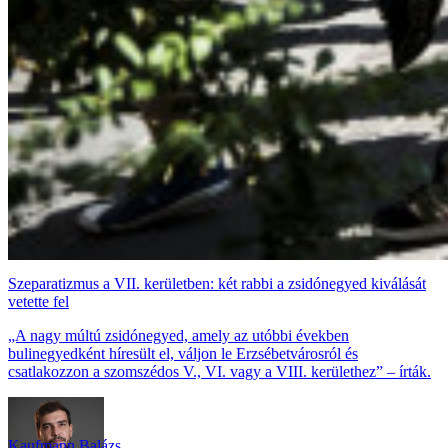
Szeparatizmus a VII. kerületben: két rabbi a zsidónegyed kiválását
vetette fel
„A nagy múltú zsidónegyed, amely az utóbbi években
bulinegyedként híresült el, váljon le Erzsébetvárosról és
csatlakozzon a szomszédos V., VI. vagy a VIII. kerülethez” – írták.
Kaufmann Balázs