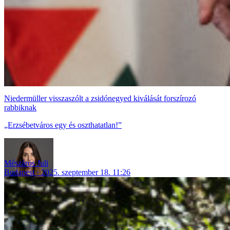
Niedermüller visszaszólt a zsidónegyed kiválását forszírozó
rabbiknak
„Erzsébetváros egy és oszthatatlan!”
Mészáros Juli
Budapest
2025. szeptember 18. 11:26