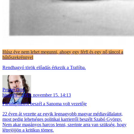
Húsz éve nem lehet megunni, ahogy egy férfi és egy nő táncol a
hűtőszekrénnyel
Rendhagyó török előadás érkezik a Trafóba.
Promó Ottó
hirdetés
2019. november 15. 14:13
Pártalapításról beszél a Sanoma volt vezetője
22 éven át vezette az egyik legnagyobb magyar médiavállalatot,
most pedig lehetséges politikai karrierről beszélt Szabó György.
Nem akar magányos harcos lenni, szerinte arra van szükség, hogy
létrejöjjön a kritikus tömeg.