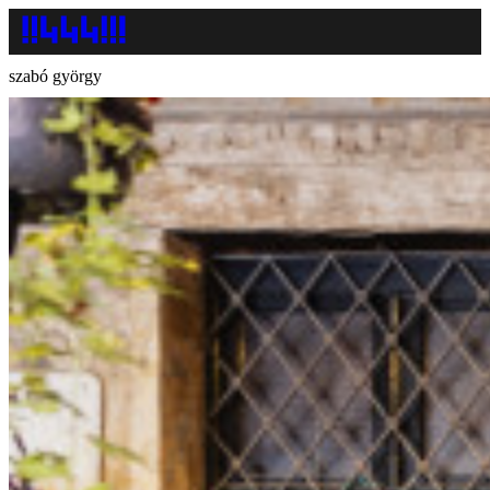
szabó györgy