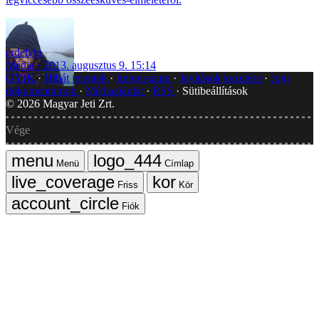
erdelyip
Média
2013. augusztus 9. 15:14
GYIK
Hibát jelentek
Impresszum
Javítások kezelése
Jogi
dokumentumok
Médiaajánlat
RSS
Sütibeállítások
©
2026
Magyar Jeti Zrt.
Vége
Menü
Címlap
Friss
Kör
Fiók