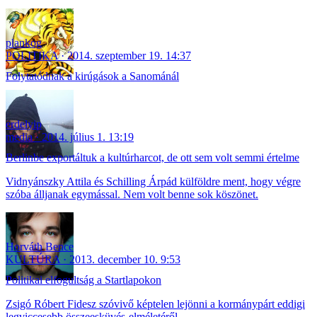
plankog
POLITIKA
2014. szeptember 19. 14:37
Folytatódnak a kirúgások a Sanománál
erdelyip
media
2014. július 1. 13:19
Berlinbe exportáltuk a kultúrharcot, de ott sem volt semmi értelme
Vidnyánszky Attila és Schilling Árpád külföldre ment, hogy végre
szóba álljanak egymással. Nem volt benne sok köszönet.
Horváth Bence
KULTÚRA
2013. december 10. 9:53
Politikai elfogultság a Startlapokon
Zsigó Róbert Fidesz szóvivő képtelen lejönni a kormánypárt eddigi
legviccesebb összeesküvés-elméletéről.