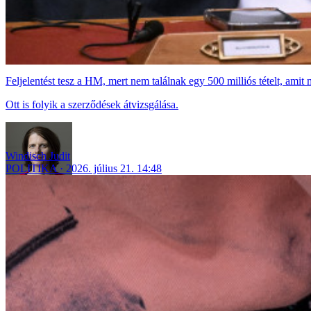
Feljelentést tesz a HM, mert nem találnak egy 500 milliós tételt, ami
Ott is folyik a szerződések átvizsgálása.
Windisch Judit
POLITIKA
2026. július 21. 14:48