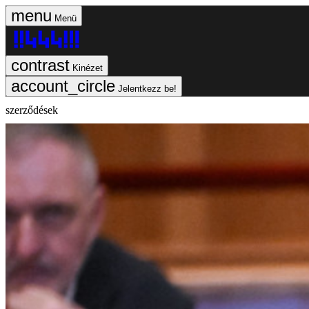
Menü
Kinézet
Jelentkezz be!
szerződések