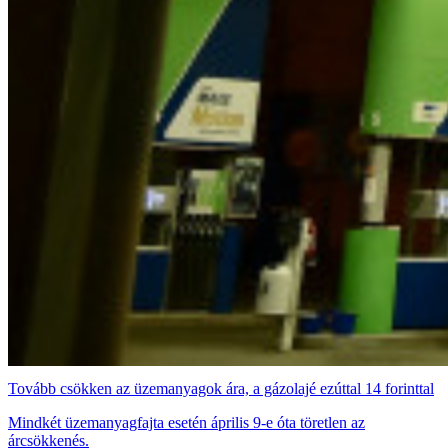
Tovább csökken az üzemanyagok ára, a gázolajé ezúttal 14 forinttal
Mindkét üzemanyagfajta esetén április 9-e óta töretlen az
árcsökkenés.