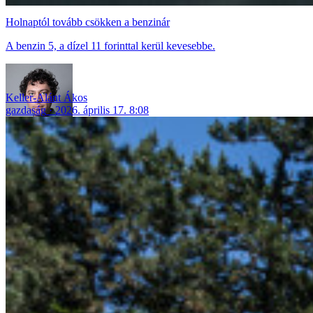
Holnaptól tovább csökken a benzinár
A benzin 5, a dízel 11 forinttal kerül kevesebbe.
Keller-Alánt Ákos
gazdaság
2026. április 17. 8:08