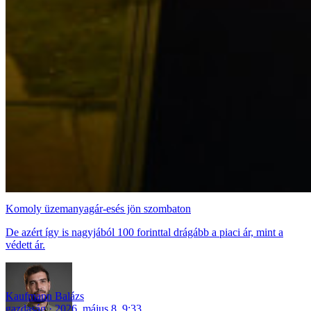
Komoly üzemanyagár-esés jön szombaton
De azért így is nagyjából 100 forinttal drágább a piaci ár, mint a
védett ár.
Kaufmann Balázs
gazdaság
2026. május 8. 9:33