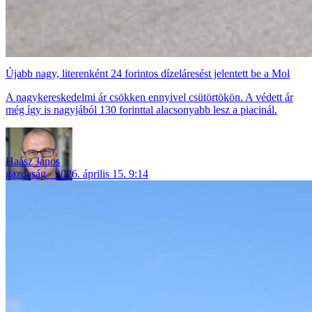
Újabb nagy, literenként 24 forintos dízeláresést jelentett be a Mol
A nagykereskedelmi ár csökken ennyivel csütörtökön. A védett ár
még így is nagyjából 130 forinttal alacsonyabb lesz a piacinál.
Haász János
gazdaság
2026. április 15. 9:14