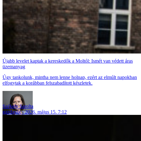
Újabb levelet kaptak a kereskedők a Moltól: Ismét van védett áras
üzemanyag
Úgy tankolunk, mintha nem lenne holnap, ezért az elmúlt napokban
elfogytak a korábban felszabadított készletek.
Székely Sarolta
gazdaság
2026. május 15. 7:12