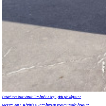
Orbitálisat hazudnak Orbánék a legújabb plakátjukon
Megszaladt a szépítés a kormányzati kommunikációban az