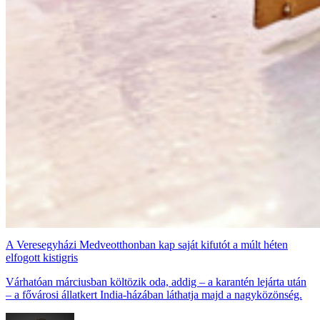
A Veresegyházi Medveotthonban kap saját kifutót a múlt héten
elfogott kistigris
Várhatóan márciusban költözik oda, addig – a karantén lejárta után
– a fővárosi állatkert India-házában láthatja majd a nagyközönség.