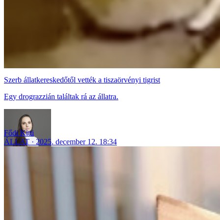
Szerb állatkereskedőtől vették a tiszaörvényi tigrist
Egy drograzzián találtak rá az állatra.
Fődi Kitti
ÁLLAT
2025. december 12. 18:34