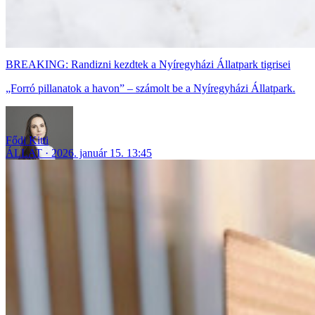
BREAKING: Randizni kezdtek a Nyíregyházi Állatpark tigrisei
„Forró pillanatok a havon” – számolt be a Nyíregyházi Állatpark.
Fődi Kitti
ÁLLAT
2026. január 15. 13:45