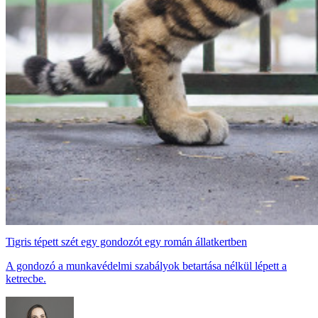
Tigris tépett szét egy gondozót egy román állatkertben
A gondozó a munkavédelmi szabályok betartása nélkül lépett a
ketrecbe.