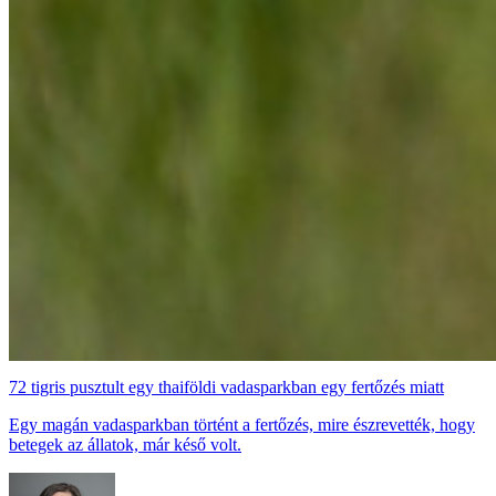
72 tigris pusztult egy thaiföldi vadasparkban egy fertőzés miatt
Egy magán vadasparkban történt a fertőzés, mire észrevették, hogy
betegek az állatok, már késő volt.