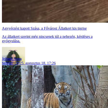
Agyvérzést kapott Szása, a Fővárosi Állatkert kis tigrise
Az állatkert szerint még nincsenek túl a nehezén, kérdéses a
gyógyulása.
Jelinek Anna
belföld
2025. augusztus 18. 17:26