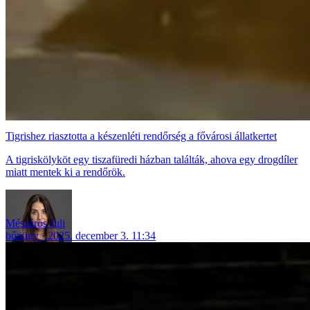
Tigrishez riasztotta a készenléti rendőrség a fővárosi állatkertet
A tigriskölyköt egy tiszafüredi házban találták, ahova egy drogdíler
miatt mentek ki a rendőrök.
Mészáros Juli
bűnügy
2025. december 3. 11:34