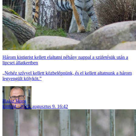
Három kistigrist kellett elaltatni néhány nappal a születésük után a
lipcsei állatkertben
„Nehéz szívvel kellett közbelépnünk, és el kellett altatnunk a három
legyengült kölyköt.”
Haász János
külföld
2025. augusztus 9. 16:42