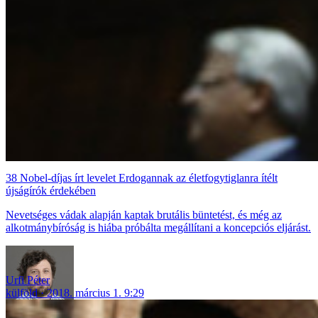
38 Nobel-díjas írt levelet Erdogannak az életfogytiglanra ítélt
újságírók érdekében
Nevetséges vádak alapján kaptak brutális büntetést, és még az
alkotmánybíróság is hiába próbálta megállítani a koncepciós eljárást.
Urfi Péter
külföld
2018. március 1. 9:29