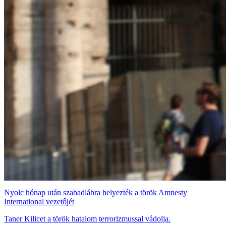
Nyolc hónap után szabadlábra helyezték a török Amnesty
International vezetőjét
Taner Kilicet a török hatalom terrorizmussal vádolja.