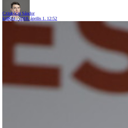
Czinkóczi Sándor
külföld
2018. április 1. 12:52