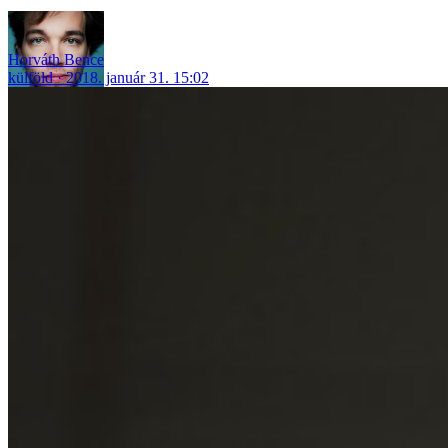
Horváth Bence
külföld
2018. január 31. 15:02