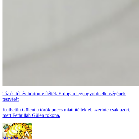
Tíz és fél év börtönre ítélték Erdogan legnagyobb ellenségének
testvérét
Kutbettin Gülent a török puccs miatt ítélték el, szerinte csak azért,
mert Fethullah Gülen rokona.
plankog