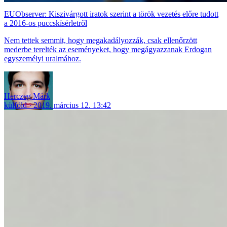
EUObserver: Kiszivárgott iratok szerint a török vezetés előre tudott
a 2016-os puccskísérletről
Nem tettek semmit, hogy megakadályozzák, csak ellenőrzött
mederbe terelték az eseményeket, hogy megágyazzanak Erdogan
egyszemélyi uralmához.
Herczeg Márk
külföld
2019. március 12. 13:42