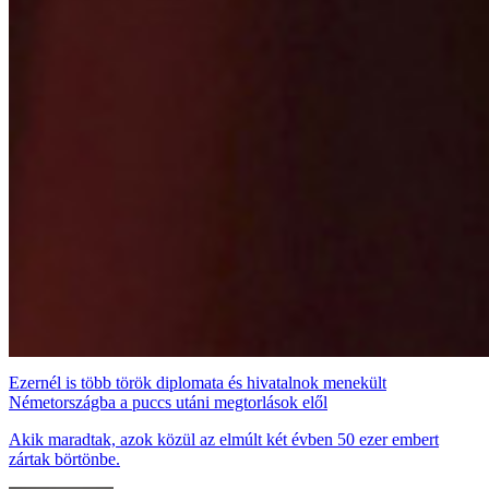
Ezernél is több török diplomata és hivatalnok menekült
Németországba a puccs utáni megtorlások elől
Akik maradtak, azok közül az elmúlt két évben 50 ezer embert
zártak börtönbe.