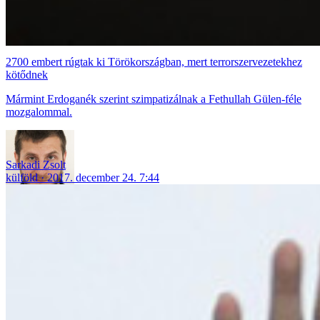
2700 embert rúgtak ki Törökországban, mert terrorszervezetekhez
kötődnek
Mármint Erdoganék szerint szimpatizálnak a Fethullah Gülen-féle
mozgalommal.
Sarkadi Zsolt
külföld
2017. december 24. 7:44