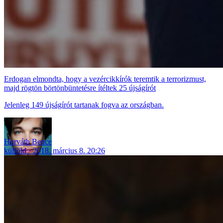
Erdogan elmondta, hogy a vezércikkírók teremtik a terrorizmust,
majd rögtön börtönbüntetésre ítéltek 25 újságírót
Jelenleg 149 újságírót tartanak fogva az országban.
Horváth Bence
külföld
2018. március 8. 20:26