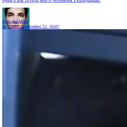
Pedig a nők 2018-ig nem is vezethettek a királyságban.
Herczeg Márk
űr
2022. szeptember 22. 16:07