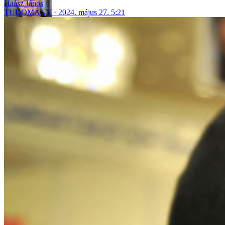
Haász János
TUDOMÁNY
2024. május 27. 5:21