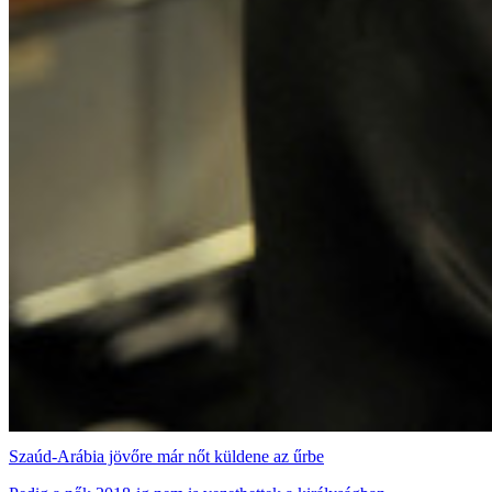
Szaúd-Arábia jövőre már nőt küldene az űrbe