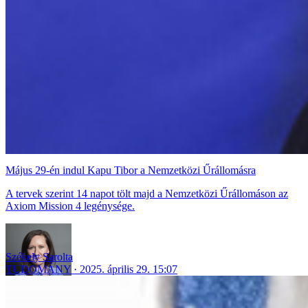
Május 29-én indul Kapu Tibor a Nemzetközi Űrállomásra
A tervek szerint 14 napot tölt majd a Nemzetközi Űrállomáson az
Axiom Mission 4 legénysége.
Székely Sarolta
TUDOMÁNY
2025. április 29. 15:07