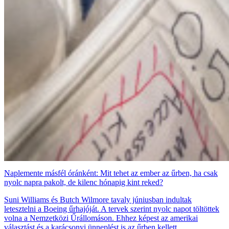
Naplemente másfél óránként: Mit tehet az ember az űrben, ha csak
nyolc napra pakolt, de kilenc hónapig kint reked?
Suni Williams és Butch Wilmore tavaly júniusban indultak
letesztelni a Boeing űrhajóját. A tervek szerint nyolc napot töltöttek
volna a Nemzetközi Űrállomáson. Ehhez képest az amerikai
választást és a karácsonyi ünneplést is az űrben kellett