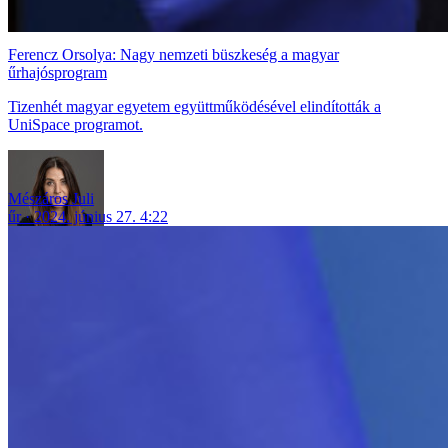
Ferencz Orsolya: Nagy nemzeti büszkeség a magyar
űrhajósprogram
Tizenhét magyar egyetem együttműködésével elindították a
UniSpace programot.
Mészáros Juli
űr
2024. június 27. 4:22