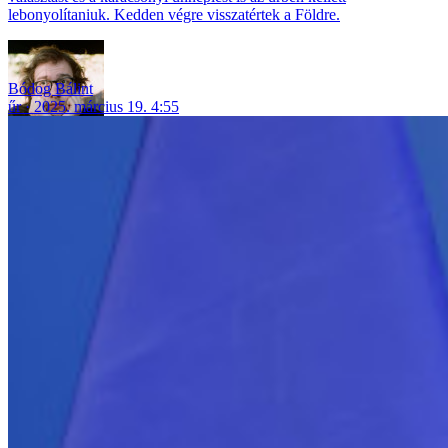
lebonyolítaniuk. Kedden végre visszatértek a Földre.
Bódog Bálint
űr
2025. március 19. 4:55