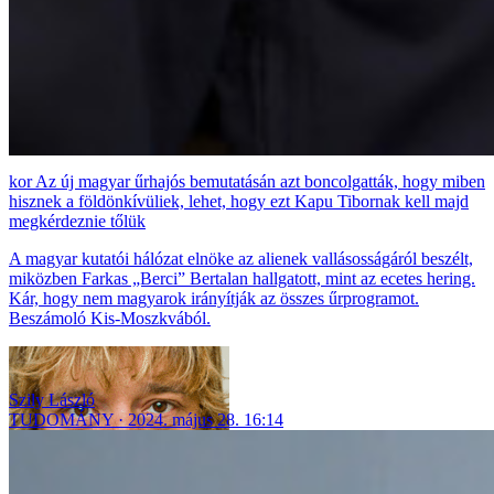
Az új magyar űrhajós bemutatásán azt boncolgatták, hogy miben
hisznek a földönkívüliek, lehet, hogy ezt Kapu Tibornak kell majd
megkérdeznie tőlük
A magyar kutatói hálózat elnöke az alienek vallásosságáról beszélt,
miközben Farkas „Berci” Bertalan hallgatott, mint az ecetes hering.
Kár, hogy nem magyarok irányítják az összes űrprogramot.
Beszámoló Kis-Moszkvából.
Szily László
TUDOMÁNY
2024. május 28. 16:14