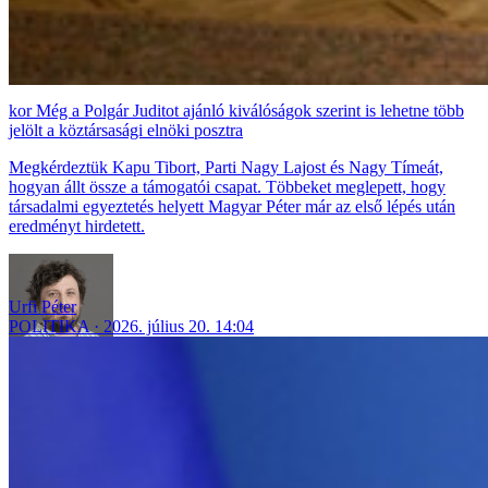
Még a Polgár Juditot ajánló kiválóságok szerint is lehetne több
jelölt a köztársasági elnöki posztra
Megkérdeztük Kapu Tibort, Parti Nagy Lajost és Nagy Tímeát,
hogyan állt össze a támogatói csapat. Többeket meglepett, hogy
társadalmi egyeztetés helyett Magyar Péter már az első lépés után
eredményt hirdetett.
Urfi Péter
POLITIKA
2026. július 20. 14:04