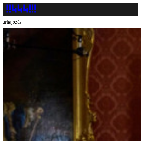
űrhajózás