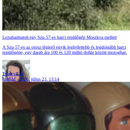
Lezuhanhatott egy Szu-57-es harci repülőgép Moszkva mellett
A Szu-57-es az orosz légierő egyik legfejlettebb és legdrágább harci
repülőgépe, egy darab ára 100 és 120 millió dollár között mozoghat.
Takács Lili
külföld
2026. július 23. 13:14