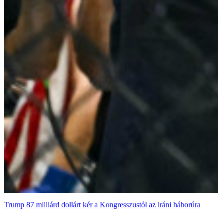
Trump 87 milliárd dollárt kér a Kongresszustól az iráni háborúra