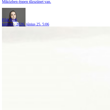
Miközben éppen tűzszünet van.
Fődi Kitti
külföld
2026. június 25. 5:06