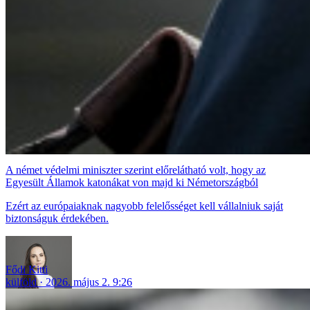
A német védelmi miniszter szerint előrelátható volt, hogy az
Egyesült Államok katonákat von majd ki Németországból
Ezért az európaiaknak nagyobb felelősséget kell vállalniuk saját
biztonságuk érdekében.
Fődi Kitti
külföld
2026. május 2. 9:26