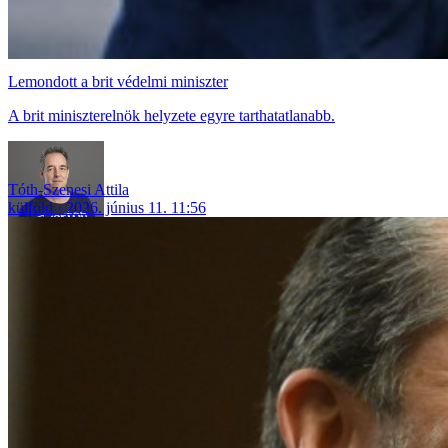
Lemondott a brit védelmi miniszter
A brit miniszterelnök helyzete egyre tarthatatlanabb.
Tóth-Szenesi Attila
külföld
2026. június 11. 11:56