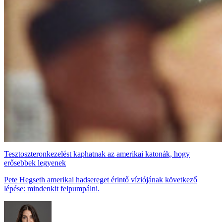
Tesztoszteronkezelést kaphatnak az amerikai katonák, hogy
erősebbek legyenek
Pete Hegseth amerikai hadsereget érintő víziójának következő
lépése: mindenkit felpumpálni.