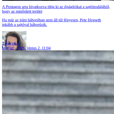
A Pentagon arra hivatkozva tiltja ki az újságírókat a sajtóirodájából,
hogy az minősített terület
Ha már az iráni háborúban nem áll túl fényesen, Pete Hegseth
inkább a sajtóval háborúzik.
Takács Lili
külföld
2026. június 2. 11:04