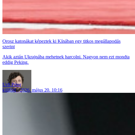
Orosz katonákat képeztek ki Kínában egy titkos megállapodás
szerint
Akik aztán Ukrajnába mehetnek harcolni. Nagyon nem ezt mondta
eddig Peking.
Urfi Péter
külföld
2026. május 20. 10:16