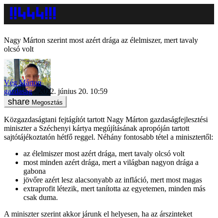
Nagy Márton szerint most azért drága az élelmiszer, mert tavaly
olcsó volt
Vég Márton
gazdaság
2022. június 20. 10:59
Megosztás
Közgazdaságtani fejtágítót tartott Nagy Márton gazdaságfejlesztési
miniszter a Széchenyi kártya megújításának apropóján tartott
sajtótájékoztatón hétfő reggel. Néhány fontosabb tétel a minisztertől:
az élelmiszer most azért drága, mert tavaly olcsó volt
most minden azért drága, mert a világban nagyon drága a
gabona
jövőre azért lesz alacsonyabb az infláció, mert most magas
extraprofit létezik, mert tanította az egyetemen, minden más
csak duma.
A miniszter szerint akkor járunk el helyesen, ha az árszinteket