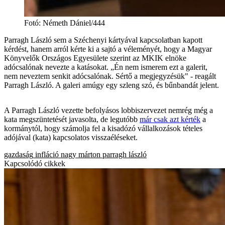
Fotó
:
Németh Dániel/444
Parragh László sem a Széchenyi kártyával kapcsolatban kapott
kérdést, hanem arról kérte ki a sajtó a véleményét, hogy a Magyar
Könyvelők Országos Egyesülete szerint az MKIK elnöke
adócsalónak nevezte a katásokat. „Én nem ismerem ezt a galerit,
nem neveztem senkit adócsalónak. Sértő a megjegyzésük" - reagált
Parragh László. A galeri amúgy egy szleng szó, és bűnbandát jelent.
A Parragh László vezette befolyásos lobbiszervezet nemrég még a
kata megszüntetését javasolta, de legutóbb
már csak azt kérték
a
kormánytól, hogy számolja fel a kisadózó vállalkozások tételes
adójával (kata) kapcsolatos visszaéléseket.
gazdaság
infláció
nagy márton
parragh lászló
Kapcsolódó cikkek