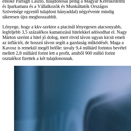
elnöke Parragh László, tulajdonosai pedig a Magyar Kereskedelmi
és Iparkamara és a Vállalkozók és Munkáltatók Országos
Szövetsége egyenlő tulajdoni hányaddal) négyévente mindig
sikeresen újra meghosszabbít.
Lényege, hogy a kkv-szektor a piacinál lényegesen alacsonyabb,
legfeljebb 3,5 százalékos kamatozású hitelekkel adósodhat el. Nagy
Márton szerint a hitel jó dolog, mert rövid távon ugyan kicsit emeli
az inflációt, de hosszú távon segíti a gazdaság működését. Maga a
Kavosz is remekül megél belőle: tavaly 9,4 milliárd forintos bevétel
mellett 2,8 milliárd forint lett a profit, amiből 900 millió forint
osztalékot fizettek a két tulajdonosnak.