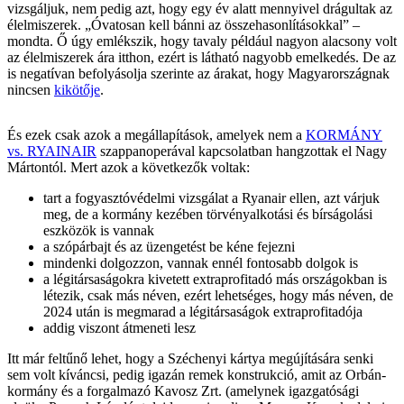
vizsgáljuk, nem pedig azt, hogy egy év alatt mennyivel drágultak az
élelmiszerek. „Óvatosan kell bánni az összehasonlításokkal” –
mondta. Ő úgy emlékszik, hogy tavaly például nagyon alacsony volt
az élelmiszerek ára itthon, ezért is látható nagyobb emelkedés. De az
is negatívan befolyásolja szerinte az árakat, hogy Magyarországnak
nincsen
kikötője
.
És ezek csak azok a megállapítások, amelyek nem a
KORMÁNY
vs. RYAINAIR
szappanoperával kapcsolatban hangzottak el Nagy
Mártontól. Mert azok a következők voltak:
tart a fogyasztóvédelmi vizsgálat a Ryanair ellen, azt várjuk
meg, de a kormány kezében törvényalkotási és bírságolási
eszközök is vannak
a szópárbajt és az üzengetést be kéne fejezni
mindenki dolgozzon, vannak ennél fontosabb dolgok is
a légitársaságokra kivetett extraprofitadó más országokban is
létezik, csak más néven, ezért lehetséges, hogy más néven, de
2024 után is megmarad a légitársaságok extraprofitadója
addig viszont átmeneti lesz
Itt már feltűnő lehet, hogy a Széchenyi kártya megújítására senki
sem volt kíváncsi, pedig igazán remek konstrukció, amit az Orbán-
kormány és a forgalmazó Kavosz Zrt. (amelynek igazgatósági