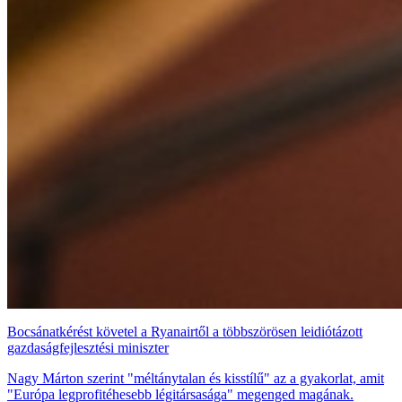
Bocsánatkérést követel a Ryanairtől a többszörösen leidiótázott
gazdaságfejlesztési miniszter
Nagy Márton szerint "méltánytalan és kisstílű" az a gyakorlat, amit
"Európa legprofitéhesebb légitársasága" megenged magának.