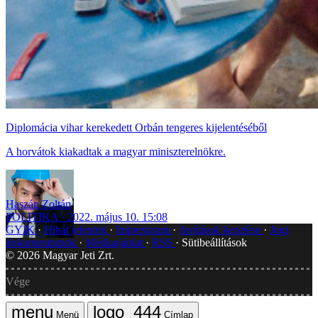
Diplomácia vihar kerekedett Orbán tengeres kijelentéséből
A horvátok kiakadtak a magyar miniszterelnökre.
Haszán Zoltán
POLITIKA
2022. május 10. 15:08
GYIK
Hibát jelentek
Impresszum
Javítások kezelése
Jogi
dokumentumok
Médiaajánlat
RSS
Sütibeállítások
©
2026
Magyar Jeti Zrt.
Vége
Menü
Címlap