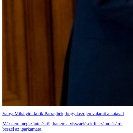
Varga Mihálytól kérik Parraghék, hogy kezdjen valamit a katával
Már nem megszüntetésről, hanem a visszaélések felszámolásáról
beszél az iparkamara.