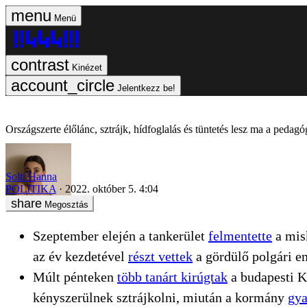
Menü
Kinézet
Jelentkezz be!
Országszerte élőlánc, sztrájk, hídfoglalás és tüntetés lesz ma a pedag
Solti Hanna
POLITIKA
2022. október 5. 4:04
Megosztás
Szeptember elején a tankerület
felmentette
a mis
az év kezdetével
részt vettek
a gördülő polgári 
Múlt pénteken
több tanárt kirúgtak
a budapesti K
kényszerülnek sztrájkolni, miután a kormány
gya