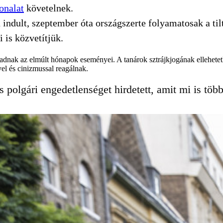
onalat
követelnek.
indult, szeptember óta országszerte folyamatosak a til
 is közvetítjük.
dnak az elmúlt hónapok eseményei. A tanárok sztrájkjogának ellehetetl
el és cinizmussal reagálnak.
polgári engedetlenséget hirdetett, amit mi is több