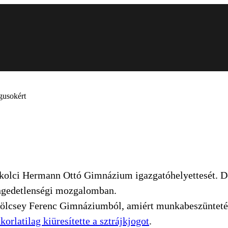
ógusokért
kolci Hermann Ottó Gimnázium igazgatóhelyettesét. De
engedetlenségi mozgalomban.
ölcsey Ferenc Gimnáziumból, amiért munkabeszüntetéss
korlatilag kiüresítette a sztrájkjogot
.