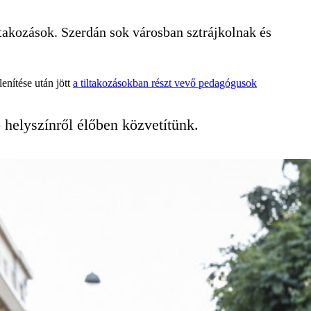
takozások. Szerdán sok városban sztrájkolnak és
enítése után jött
a tiltakozásokban részt vevő pedagógusok
 helyszínről élőben közvetítünk.