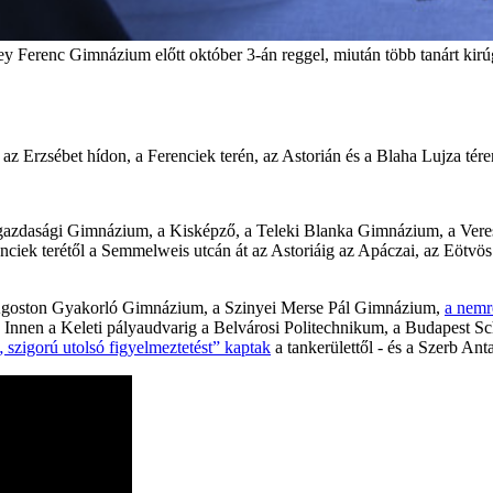
erenc Gimnázium előtt október 3-án reggel, miután több tanárt kirúgt
z Erzsébet hídon, a Ferenciek terén, az Astorián és a Blaha Lujza téren 
 Közgazdasági Gimnázium, a Kisképző, a Teleki Blanka Gimnázium, a Ve
erenciek terétől a Semmelweis utcán át az Astoriáig az Apáczai, az Eöt
t Ágoston Gyakorló Gimnázium, a Szinyei Merse Pál Gimnázium,
a nemr
. Innen a Keleti pályaudvarig a Belvárosi Politechnikum, a Budapest 
„ szigorú utolsó figyelmeztetést” kaptak
a tankerülettől - és a Szerb Ant