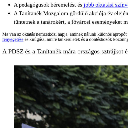
A pedagógusok béremelést és
jobb oktatási színv
A Tanítanék Mozgalom gördülő akciója év elején 
tüntetnek a tanárokért, a fővárosi eseményeket mi
Ma van az oktatás nemzetközi napja, aminek nálunk különös apropót a
fenyegetése
és kirúgása, amire tankerületek és a döntéshozók közönny
A PDSZ és a Tanítanék mára országos sztrájkot és 