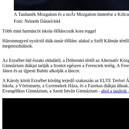
A Tanítanék Mozgalom és a noÁr Mozgalom tüntetése a Kölcsey F
Fotó
:
Németh Dániel/444
Több mint harmincöt iskola élőláncozik kora reggel
Háromnegyed nyolctól diák-tanár élőlánc alakul a Széll Kálmán tértől a
megmozdulások.
Az Erzsébet híd északi oldalától, a Döbrentei tértől az Alternatív
Gimnázium diákjai tartják a frontot egészen a Ferenciek teréig. A F
János és az újpesti Babits alkotják a láncot.
A Károly körút Erzsébet körútig terjedő szakaszán az ELTE Trefor
Iskola, a Vörösmarty, a Gyermekek Háza, és a Fazekas diákjai állnak
Evangélikus Gimnázium, a Szent István Gimnázium -
ahol a tanárok 