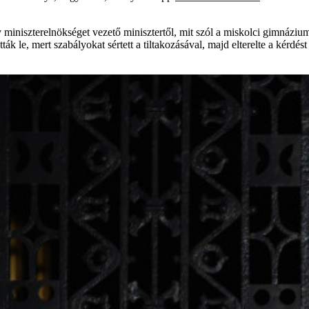
miniszterelnökséget vezető minisztertől, mit szól a miskolci gimnáziu
tták le, mert szabályokat sértett a tiltakozásával, majd elterelte a kérd