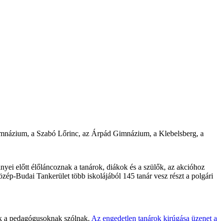
i Gimnázium, a Szabó Lőrinc, az Árpád Gimnázium, a Klebelsberg, a
yei előtt élőláncoznak a tanárok, diákok és a szülők, az akcióhoz
ép-Budai Tankerület több iskolájából 145 tanár vesz részt a polgári
k a pedagógusoknak szólnak.
Az engedetlen tanárok kirúgása üzenet a