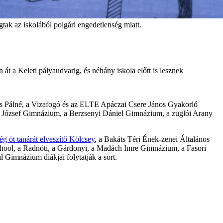
ak az iskolából polgári engedetlenség miatt.
át a Keleti pályaudvarig, és néhány iskola előtt is lesznek
res Pálné, a Vizafogó és az ELTE Apáczai Csere János Gyakorló
vös József Gimnázium, a Berzsenyi Dániel Gimnázium, a zuglói Arany
ég öt tanárát elveszítő Kölcsey
, a Bakáts Téri Ének-zenei Általános
School, a Radnóti, a Gárdonyi, a Madách Imre Gimnázium, a Fasori
al Gimnázium diákjai folytatják a sort.