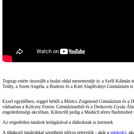
Tegnap estére összeállt a budai oldal menetrendje is: a Széll Kálmán
Toldy, a Szent Angéla, a Budenz és a Kürt Alapítványi Gimnázium is 
Ezzel egyidőben, reggel héttől a Móricz Zsigmond Gimnázium és a Deák
várhatóan a Kölcsey Ferenc Gimnáziumból és a Derkovits Gyula Általán
engedetlenségi akcióban. Kilenctől pedig a Madách téren flashmobot tar
Az engedetlen tanárok kirúgásával a diákoknak is üzennek
A tiltakozó tanárokkal szembeni súlyos retorziók - akár a
miskolci
, a