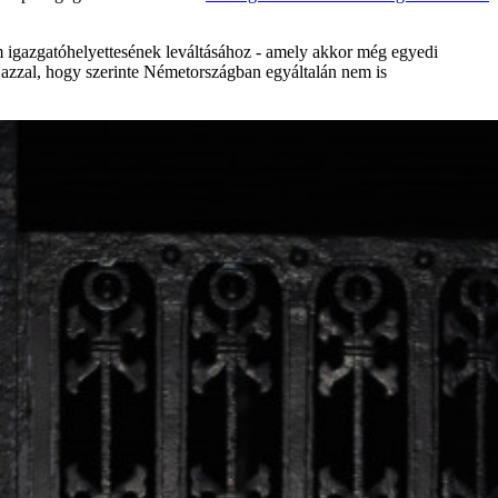
m igazgatóhelyettesének leváltásához - amely akkor még egyedi
ést azzal, hogy szerinte Németországban egyáltalán nem is