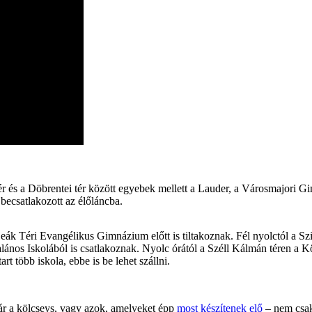
 tér és a Döbrentei tér között egyebek mellett a Lauder, a Városmajor
becsatlakozott az élőláncba.
 Téri Evangélikus Gimnázium előtt is tiltakoznak. Fél nyolctól a Szin
os Iskolából is csatlakoznak. Nyolc órától a Széll Kálmán téren a Köz
t több iskola, ebbe is be lehet szállni.
kár a kölcseys, vagy azok, amelyeket épp
most készítenek elő
– nem csa