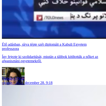
Élő adásban, sírva tépte szét diplomáit a Kabuli Egyetem
professzora
Így fejezte ki szolidaritását, miután a tálibok kitiltották a nőket az
afganisztáni egyetemekről.
Tárkányi Flóra
oktatás
2022. december 28. 9:18