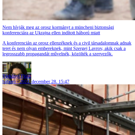
Nem hívják meg az orosz kormányt a müncheni biztonsági
konferenciára az Ukrajna ellen indított háború miatt
A konferencián az orosz ellenzéknek és a civil társadalomnak adnak
teret és nem olyan embereknek, mint Szergej Lavrov, akik csak a
legrosszabb propagandát művelnék, közölték a szervezők.
Tárkányi Flóra
háború
2022. december 28. 15:47