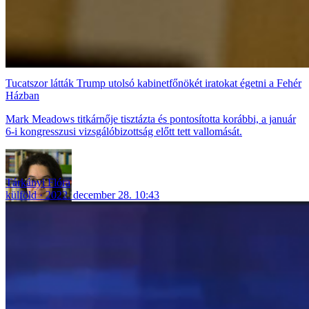
Tucatszor látták Trump utolsó kabinetfőnökét iratokat égetni a Fehér
Házban
Mark Meadows titkárnője tisztázta és pontosította korábbi, a január
6-i kongresszusi vizsgálóbizottság előtt tett vallomását.
Tárkányi Flóra
külföld
2022. december 28. 10:43