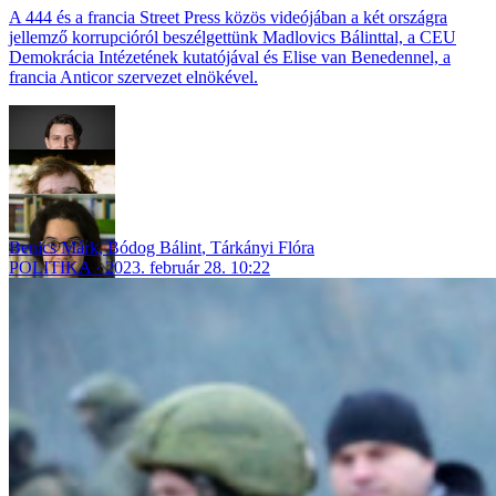
A 444 és a francia Street Press közös videójában a két országra
jellemző korrupcióról beszélgettünk Madlovics Bálinttal, a CEU
Demokrácia Intézetének kutatójával és Elise van Benedennel, a
francia Anticor szervezet elnökével.
Benics Márk
,
Bódog Bálint
,
Tárkányi Flóra
POLITIKA
2023. február 28. 10:22