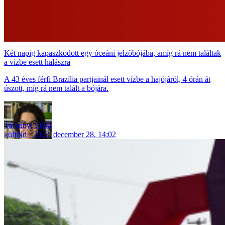
Két napig kapaszkodott egy óceáni jelzőbójába, amíg rá nem találtak
a vízbe esett halászra
A 43 éves férfi Brazília partjainál esett vízbe a hajójáról, 4 órán át
úszott, míg rá nem talált a bójára.
Tárkányi Flóra
külföld
2022. december 28. 14:02