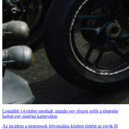
Legalább 14 ember meghalt, miután egy részeg sofőr a tömegbe
hajtott egy nigériai karneválon
Az incidens a motorosok felvonulása közben történt az egyik fő