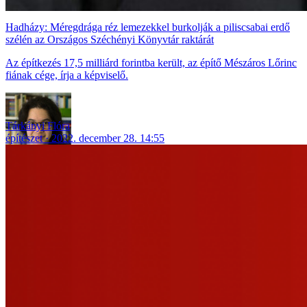
Hadházy: Méregdrága réz lemezekkel burkolják a piliscsabai erdő
szélén az Országos Széchényi Könyvtár raktárát
Az építkezés 17,5 milliárd forintba került, az építő Mészáros Lőrinc
fiának cége, írja a képviselő.
Tárkányi Flóra
építészet
2022. december 28. 14:55