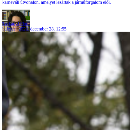
karneváli útvonalon, amelyet lezártak a járműforgalom elől.
Tárkányi Flóra
baleset
2022. december 28. 12:55