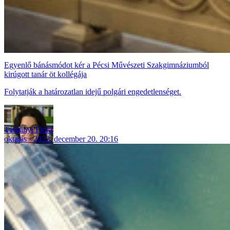
Egyenlő bánásmódot kér a Pécsi Művészeti Szakgimnáziumból
kirúgott tanár öt kollégája
Folytatják a határozatlan idejű polgári engedetlenséget.
Tárkányi Flóra
oktatás
2022. december 20. 20:16