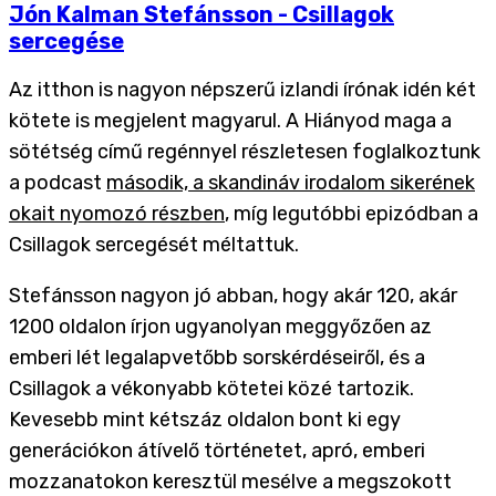
Jón Kalman Stefánsson - Csillagok
sercegése
Az itthon is nagyon népszerű izlandi írónak idén két
kötete is megjelent magyarul. A Hiányod maga a
sötétség című regénnyel részletesen foglalkoztunk
a podcast
második, a skandináv irodalom sikerének
okait nyomozó részben
, míg legutóbbi epizódban a
Csillagok sercegését méltattuk.
Stefánsson nagyon jó abban, hogy akár 120, akár
1200 oldalon írjon ugyanolyan meggyőzően az
emberi lét legalapvetőbb sorskérdéseiről, és a
Csillagok a vékonyabb kötetei közé tartozik.
Kevesebb mint kétszáz oldalon bont ki egy
generációkon átívelő történetet, apró, emberi
mozzanatokon keresztül mesélve a megszokott