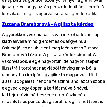
elképzeltnek gondolt szörnyű lénnyel, a graffalóval
ijesztgetve, hogy aztán persze kiderüljön, a graffaló
létezik, és maga is egérvacsorában gondolkodik.
Zuzana Bramborová - A giliszta kérdez
A gyerekkönyvek piacán is van mikrokiadó, ami új
kiadványaira mindig érdemes odafigyelni:
a
Csirimojó
, és náluk jelent meg idén a cseh Zuzana
Bramborová füzete, A giliszta kérdez címmel. A
vékonylapos, elég elnagyoltan, de nagyon szépen
illusztrált történet nagyjából tényleg annyiból áll,
amennyit a cím ígér: egy giliszta megunva a föld
alatti üldögélést, feltör a felszínre, ahol aztán szóba
elegyedik egy éppen a kertjét művelő nővel.
Kettejük rövid párbeszéde a kertészkedés
mibenléte és pár zöldség körül forog, felnőttként is