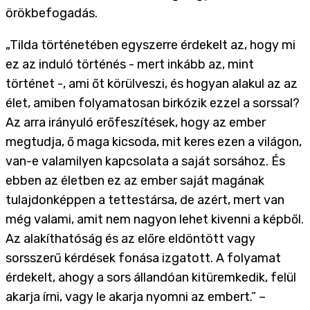
örökbefogadás.
„Tilda történetében egyszerre érdekelt az, hogy mi
ez az induló történés - mert inkább az, mint
történet -, ami őt körülveszi, és hogyan alakul az az
élet, amiben folyamatosan birkózik ezzel a sorssal?
Az arra irányuló erőfeszítések, hogy az ember
megtudja, ő maga kicsoda, mit keres ezen a világon,
van-e valamilyen kapcsolata a saját sorsához. És
ebben az életben ez az ember saját magának
tulajdonképpen a tettestársa, de azért, mert van
még valami, amit nem nagyon lehet kivenni a képből.
Az alakíthatóság és az előre eldöntött vagy
sorsszerű kérdések fonása izgatott. A folyamat
érdekelt, ahogy a sors állandóan kitüremkedik, felül
akarja írni, vagy le akarja nyomni az embert.” –