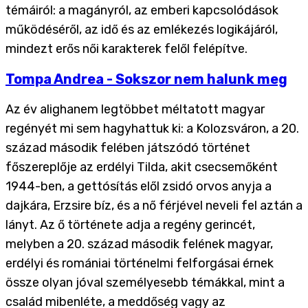
témáiról: a magányról, az emberi kapcsolódások
működéséről, az idő és az emlékezés logikájáról,
mindezt erős női karakterek felől felépítve.
Tompa Andrea - Sokszor nem halunk meg
Az év alighanem legtöbbet méltatott magyar
regényét mi sem hagyhattuk ki: a Kolozsváron, a 20.
század második felében játszódó történet
főszereplője az erdélyi Tilda, akit csecsemőként
1944-ben, a gettósítás elől zsidó orvos anyja a
dajkára, Erzsire bíz, és a nő férjével neveli fel aztán a
lányt. Az ő története adja a regény gerincét,
melyben a 20. század második felének magyar,
erdélyi és romániai történelmi felforgásai érnek
össze olyan jóval személyesebb témákkal, mint a
család mibenléte, a meddőség vagy az