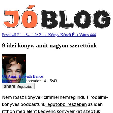
Fesztivál
Film
Színház
Zene
Könyv
Képző
Élet
Város
444
9 idei könyv, amit nagyon szerettünk
Ott Anna
,
Horváth Bence
könyv
2023. december 14. 15:43
Megosztás
Nem rossz könyvek címmel nemrég indult irodalmi-
könyves podcastunk
legutóbbi részében
az idén
itthon megjelent kedvenc könyveinket szedtük