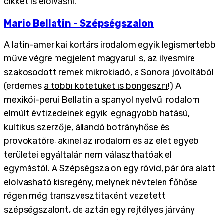
cikket is elolvasni
.
Mario Bellatin - Szépségszalon
A latin-amerikai kortárs irodalom egyik legismertebb
műve végre megjelent magyarul is, az ilyesmire
szakosodott remek mikrokiadó, a Sonora jóvoltából
(érdemes
a többi kötetüket is böngészni
!) A
mexikói-perui Bellatin a spanyol nyelvű irodalom
elmúlt évtizedeinek egyik legnagyobb hatású,
kultikus szerzője, állandó botrányhőse és
provokatőre, akinél az irodalom és az élet egyéb
területei egyáltalán nem választhatóak el
egymástól. A Szépségszalon egy rövid, pár óra alatt
elolvasható kisregény, melynek névtelen főhőse
régen még transzvesztitaként vezetett
szépségszalont, de aztán egy rejtélyes járvány