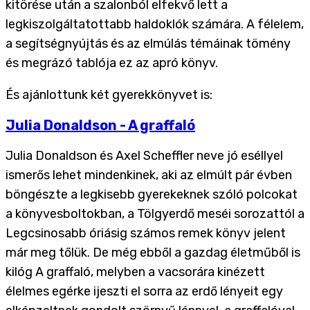
kitörése után a szalonból elfekvő lett a
legkiszolgáltatottabb haldoklók számára. A félelem,
a segítségnyújtás és az elmúlás témáinak tömény
és megrázó tablója ez az apró könyv.
És ajánlottunk két gyerekkönyvet is:
Julia Donaldson - A graffaló
Julia Donaldson és Axel Scheffler neve jó eséllyel
ismerős lehet mindenkinek, aki az elmúlt pár évben
böngészte a legkisebb gyerekeknek szóló polcokat
a könyvesboltokban, a Tölgyerdő meséi sorozattól a
Legcsinosabb óriásig számos remek könyv jelent
már meg tőlük. De még ebből a gazdag életműből is
kilóg A graffaló, melyben a vacsorára kinézett
élelmes egérke ijeszti el sorra az erdő lényeit egy