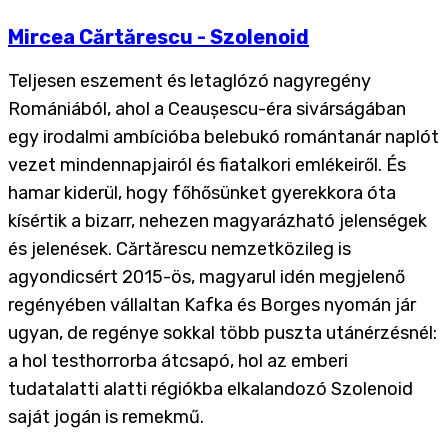
Mircea Cărtărescu - Szolenoid
Teljesen eszement és letaglózó nagyregény
Romániából, ahol a Ceaușescu-éra sivárságában
egy irodalmi ambícióba belebukó romántanár naplót
vezet mindennapjairól és fiatalkori emlékeiről. És
hamar kiderül, hogy főhősünket gyerekkora óta
kísértik a bizarr, nehezen magyarázható jelenségek
és jelenések. Cărtărescu nemzetközileg is
agyondicsért 2015-ös, magyarul idén megjelenő
regényében vállaltan Kafka és Borges nyomán jár
ugyan, de regénye sokkal több puszta utánérzésnél:
a hol testhorrorba átcsapó, hol az emberi
tudatalatti alatti régiókba elkalandozó Szolenoid
saját jogán is remekmű.