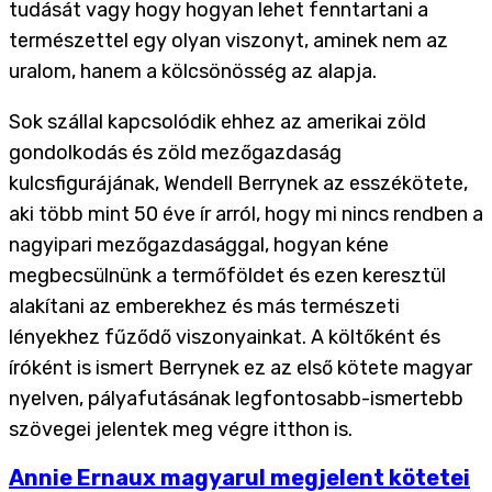
tudását vagy hogy hogyan lehet fenntartani a
természettel egy olyan viszonyt, aminek nem az
uralom, hanem a kölcsönösség az alapja.
Sok szállal kapcsolódik ehhez az amerikai zöld
gondolkodás és zöld mezőgazdaság
kulcsfigurájának, Wendell Berrynek az esszékötete,
aki több mint 50 éve ír arról, hogy mi nincs rendben a
nagyipari mezőgazdasággal, hogyan kéne
megbecsülnünk a termőföldet és ezen keresztül
alakítani az emberekhez és más természeti
lényekhez fűződő viszonyainkat. A költőként és
íróként is ismert Berrynek ez az első kötete magyar
nyelven, pályafutásának legfontosabb-ismertebb
szövegei jelentek meg végre itthon is.
Annie Ernaux magyarul megjelent kötetei