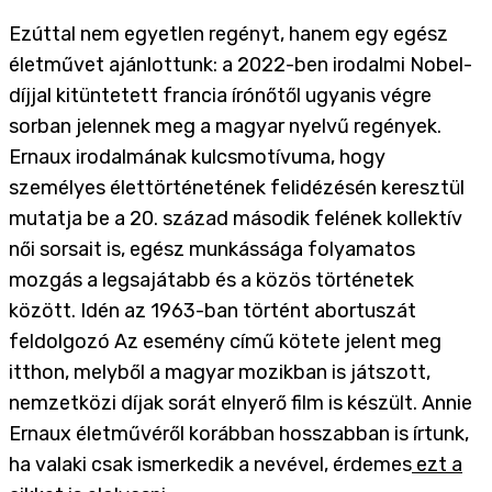
Ezúttal nem egyetlen regényt, hanem egy egész
életművet ajánlottunk: a 2022-ben irodalmi Nobel-
díjjal kitüntetett francia írónőtől ugyanis végre
sorban jelennek meg a magyar nyelvű regények.
Ernaux irodalmának kulcsmotívuma, hogy
személyes élettörténetének felidézésén keresztül
mutatja be a 20. század második felének kollektív
női sorsait is, egész munkássága folyamatos
mozgás a legsajátabb és a közös történetek
között. Idén az 1963-ban történt abortuszát
feldolgozó Az esemény című kötete jelent meg
itthon, melyből a magyar mozikban is játszott,
nemzetközi díjak sorát elnyerő film is készült. Annie
Ernaux életművéről korábban hosszabban is írtunk,
ha valaki csak ismerkedik a nevével, érdemes
ezt a