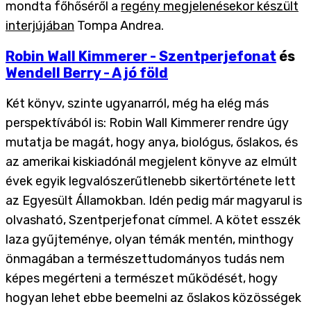
mondta főhőséről a
regény megjelenésekor készült
interjújában
Tompa Andrea.
Robin Wall Kimmerer - Szentperjefonat
és
Wendell Berry - A jó föld
Két könyv, szinte ugyanarról, még ha elég más
perspektívából is: Robin Wall Kimmerer rendre úgy
mutatja be magát, hogy anya, biológus, őslakos, és
az amerikai kiskiadónál megjelent könyve az elmúlt
évek egyik legvalószerűtlenebb sikertörténete lett
az Egyesült Államokban. Idén pedig már magyarul is
olvasható, Szentperjefonat címmel. A kötet esszék
laza gyűjteménye, olyan témák mentén, minthogy
önmagában a természettudományos tudás nem
képes megérteni a természet működését, hogy
hogyan lehet ebbe beemelni az őslakos közösségek