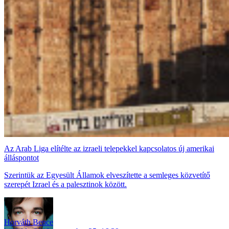
Az Arab Liga elítélte az izraeli telepekkel kapcsolatos új amerikai
álláspontot
Szerintük az Egyesült Államok elveszítette a semleges közvetítő
szerepét Izrael és a palesztinok között.
Horváth Bence