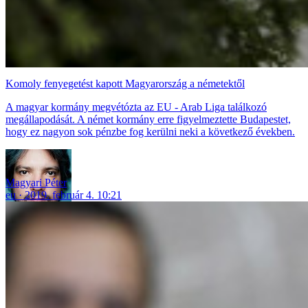
Komoly fenyegetést kapott Magyarország a németektől
A magyar kormány megvétózta az EU - Arab Liga találkozó
megállapodását. A német kormány erre figyelmeztette Budapestet,
hogy ez nagyon sok pénzbe fog kerülni neki a következő években.
Magyari Péter
eu
2019. február 4. 10:21