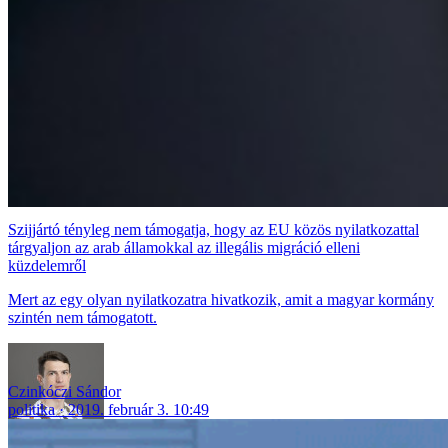
Szijjártó tényleg nem támogatja, hogy az EU közös nyilatkozattal
tárgyaljon az arab államokkal az illegális migráció elleni
küzdelemről
Mert az egy olyan nyilatkozatra hivatkozik, amit a magyar kormány
szintén nem támogatott.
Czinkóczi Sándor
politika
2019. február 3. 10:49