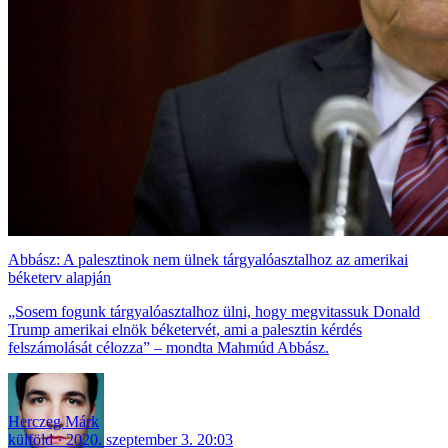
Abbász: A palesztinok nem ülnek tárgyalóasztalhoz az amerikai
béketerv alapján
„Sosem fogunk tárgyalóasztalhoz ülni, hogy megvitassuk Donald
Trump amerikai elnök béketervét, ami a palesztin kérdés
felszámolását célozza” – mondta Mahmúd Abbász.
Herczeg Márk
külföld
2020. szeptember 3. 20:03