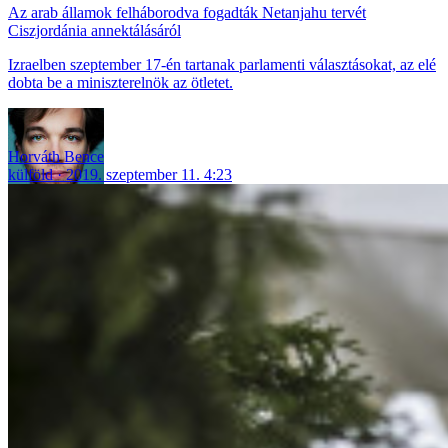
Az arab államok felháborodva fogadták Netanjahu tervét
Ciszjordánia annektálásáról
Izraelben szeptember 17-én tartanak parlamenti választásokat, az elé
dobta be a miniszterelnök az ötletet.
Horváth Bence
külföld
2019. szeptember 11. 4:23