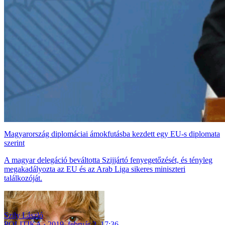
Magyarország diplomáciai ámokfutásba kezdett egy EU-s diplomata
szerint
A magyar delegáció beváltotta Szijjártó fenyegetőzését, és tényleg
megakadályozta az EU és az Arab Liga sikeres miniszteri
találkozóját.
Szily László
POLITIKA
2019. február 2. 17:36