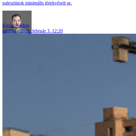
palesztinok minimális törekvéseit se.
Király András
külföld
2020. február 3. 12:20