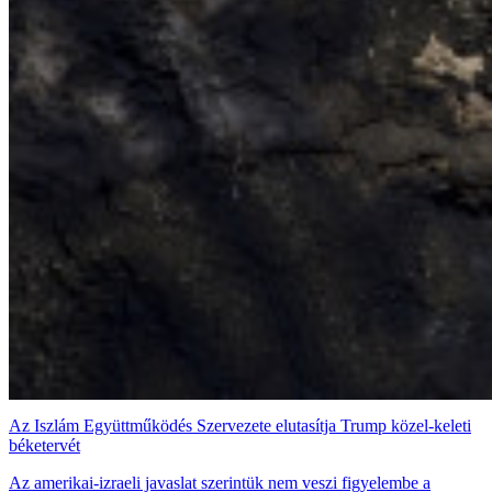
Az Iszlám Együttműködés Szervezete elutasítja Trump közel-keleti
béketervét
Az amerikai-izraeli javaslat szerintük nem veszi figyelembe a