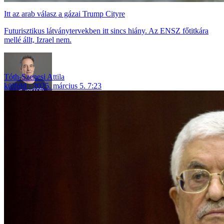
Itt az arab válasz a gázai Trump Cityre
Futurisztikus látványtervekben itt sincs hiány. Az ENSZ főtitkára
mellé állt, Izrael nem.
Tóth-Szenesi Attila
külföld
2025. március 5. 7:23