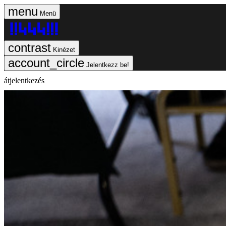
Menü
Kinézet
Jelentkezz be!
átjelentkezés