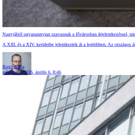
Nagyjából ugyanannyian szavaznak a fővárosban átjelentkezéssel, mi
A XIII. és a XIV. kerületbe jelentkeztek át a legtöbben. Az országos á
Rovó Attila
választás
2026. április 6. 8:46