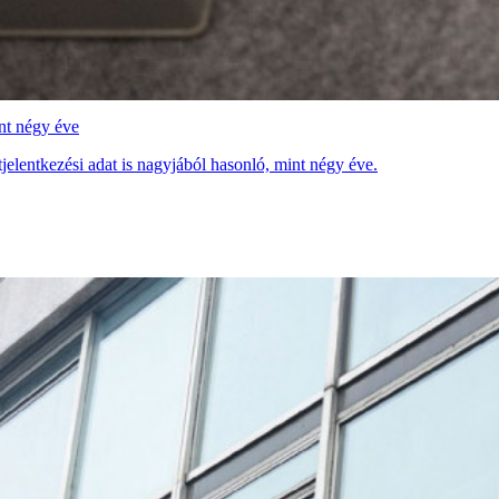
nt négy éve
tjelentkezési adat is nagyjából hasonló, mint négy éve.