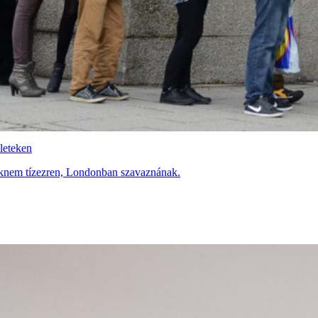
leteken
saknem tízezren, Londonban szavaznának.