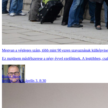
Megvan a végleges szám, több mint 90 ezren szavaznának külképvise
Ez majdnem másfélszerese a négy évvel ezelőttinek. A legtöbben, c
Haász János
belföld
2026. április 3. 8:30