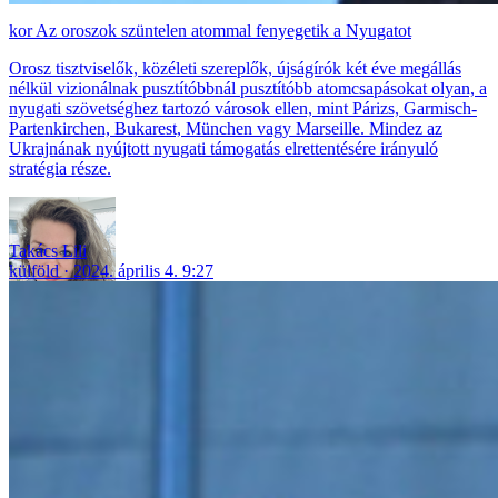
Az oroszok szüntelen atommal fenyegetik a Nyugatot
Orosz tisztviselők, közéleti szereplők, újságírók két éve megállás
nélkül vizionálnak pusztítóbbnál pusztítóbb atomcsapásokat olyan, a
nyugati szövetséghez tartozó városok ellen, mint Párizs, Garmisch-
Partenkirchen, Bukarest, München vagy Marseille. Mindez az
Ukrajnának nyújtott nyugati támogatás elrettentésére irányuló
stratégia része.
Takács Lili
külföld
2024. április 4. 9:27