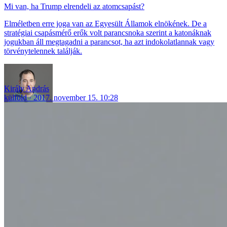
Mi van, ha Trump elrendeli az atomcsapást?
Elméletben erre joga van az Egyesült Államok elnökének. De a
stratégiai csapásmérő erők volt parancsnoka szerint a katonáknak
jogukban áll megtagadni a parancsot, ha azt indokolatlannak vagy
törvénytelennek találják.
Király András
külföld
2017. november 15. 10:28