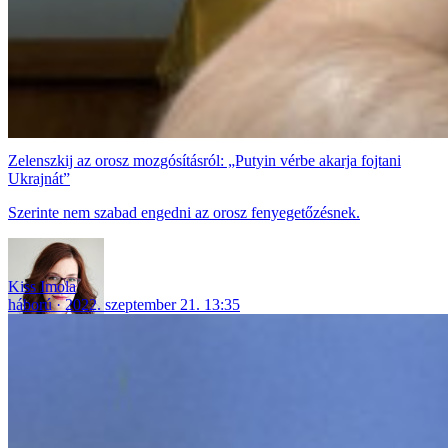
Zelenszkij az orosz mozgósításról: „Putyin vérbe akarja fojtani
Ukrajnát”
Szerinte nem szabad engedni az orosz fenyegetőzésnek.
Kiss Imola
háború
2022. szeptember 21. 13:35