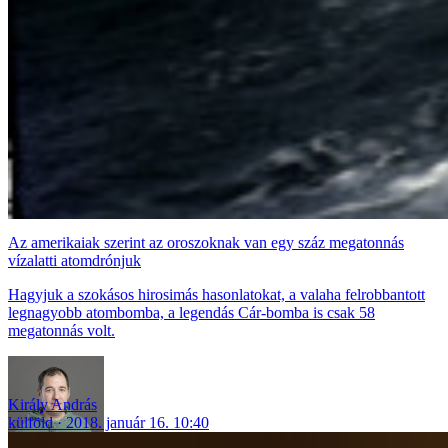
Az amerikaiak szerint az oroszoknak van egy száz megatonnás
vízalatti atomdrónjuk
Hagyjuk a szokásos hirosimás hasonlatokat, a valaha felrobbantott
legnagyobb atombomba, a legendás Cár-bomba is csak 58
megatonnás volt.
Király András
külföld
2018. január 16. 10:40