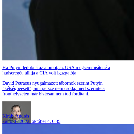
Ha Putyin ledobná az atomot, az USA megsemmisítené a
hadseregét, állítja a CIA volt igazgatója
David Petraeus nyugalmazott tábornok szerint Putyin
"kétségbeesett", ami persze nem csoda, mert szerinte a
fronthelyzeten már biztosan nem tud fordítani.
Király András
külföld
2022. október 4. 6:35