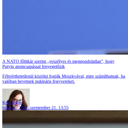
A NATO főtitkár szerint „veszélyes és meggondolatlan”, hogy
Putyin atomcsapással fenyegetőzik
Félreérthetetlenül közölni fogják Moszkvával, mire számíthatnak, ha
valóban bevetnek nukleáris fegyvereket.
Kiss Imola
háború
2022. szeptember 21. 13:55