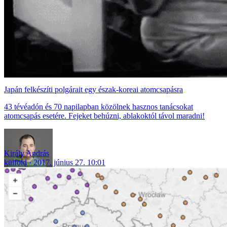
Japán felkészíti polgárait egy észak-koreai atomcsapásra
43 tévéadón és 70 napilapban közölnek hasznos tanácsokat
atomcsapás esetére. Fejeket behúzni, ablakoktól távol maradni!
Király András
külföld
2017. június 27. 10:01