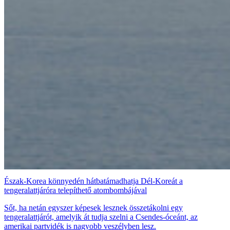
Észak-Korea könnyedén hátbatámadhatja Dél-Koreát a
tengeralattjáróra telepíthető atombombájával
Sőt, ha netán egyszer képesek lesznek összetákolni egy
tengeralattjárót, amelyik át tudja szelni a Csendes-óceánt, az
amerikai partvidék is nagyobb veszélyben lesz.