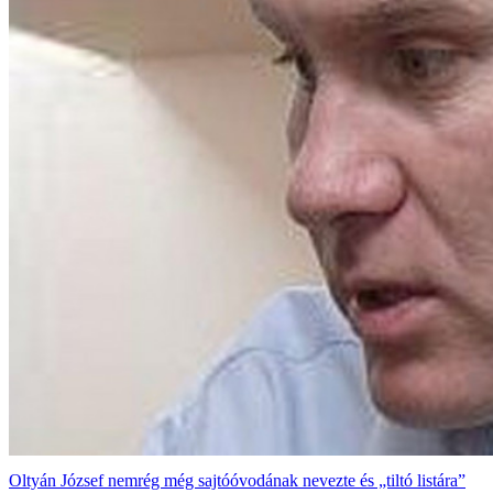
Oltyán József nemrég még sajtóóvodának nevezte és „tiltó listára”