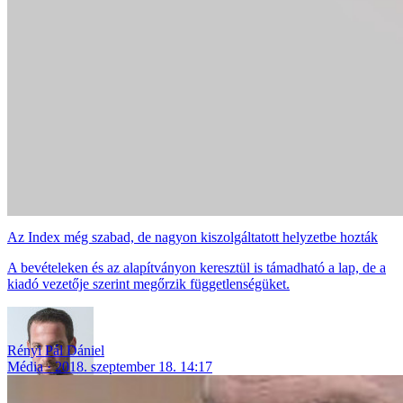
Az Index még szabad, de nagyon kiszolgáltatott helyzetbe hozták
A bevételeken és az alapítványon keresztül is támadható a lap, de a
kiadó vezetője szerint megőrzik függetlenségüket.
Rényi Pál Dániel
Média
2018. szeptember 18. 14:17