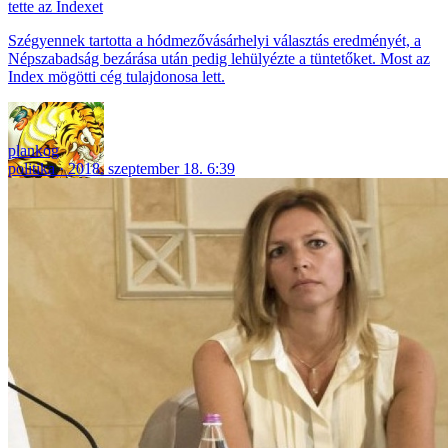
tette az Indexet
Szégyennek tartotta a hódmezővásárhelyi választás eredményét, a
Népszabadság bezárása után pedig lehülyézte a tüntetőket. Most az
Index mögötti cég tulajdonosa lett.
plankog
politika
2018. szeptember 18. 6:39