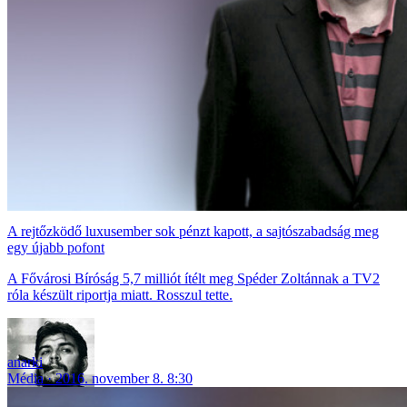
A rejtőzködő luxusember sok pénzt kapott, a sajtószabadság meg
egy újabb pofont
A Fővárosi Bíróság 5,7 milliót ítélt meg Spéder Zoltánnak a TV2
róla készült riportja miatt. Rosszul tette.
anarki
Média
2016. november 8. 8:30