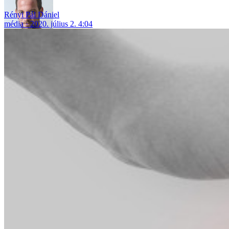
Rényi Pál Dániel
média
2020. július 2. 4:04