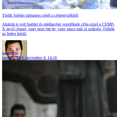
Törlik Spéder párnapos cégét a cégjegyzékből
Akármi is volt Spéder és médiacége vezetőinek célja ezzel a CEMP-
X nevű céggel, vagy nem jött be, vagy nincs már rá szükség. Felhők
az Index körül.
kasnyikm
media
2016. november 4. 14:16