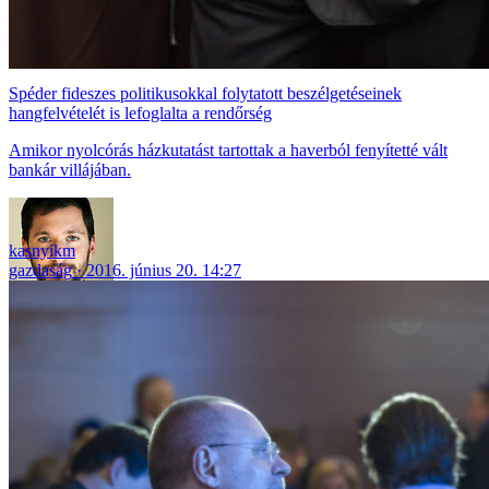
Spéder fideszes politikusokkal folytatott beszélgetéseinek
hangfelvételét is lefoglalta a rendőrség
Amikor nyolcórás házkutatást tartottak a haverból fenyítetté vált
bankár villájában.
kasnyikm
gazdaság
2016. június 20. 14:27