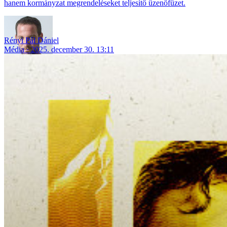
hanem kormányzat megrendeléseket teljesítő üzenőfüzet.
Rényi Pál Dániel
Média
2025. december 30. 13:11