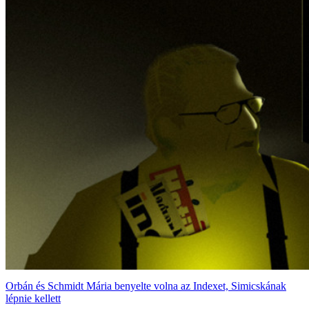
Orbán és Schmidt Mária benyelte volna az Indexet, Simicskának
lépnie kellett