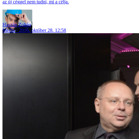
az új céggel nem tudni, mi a célja.
Haszán Zoltán
Média
2016. október 28. 12:58