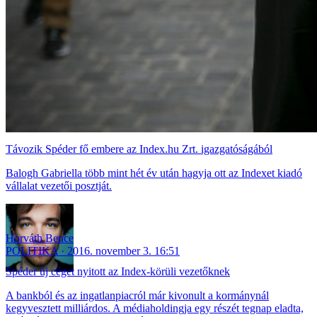
Távozik Spéder fő embere az Index.hu Zrt. igazgatóságából
Balogh Gabriella több mint hét év után hagyja ott az Indexet kiadó
vállalat vezetői posztját.
Horváth Bence
POLITIKA
2016. november 3. 16:51
Spéder új céget nyitott az Index-körüli vezetőknek
A bankból és az ingatlanpiacról már kivonult a kormánynál
kegyvesztett milliárdos. A médiaholdingja egy részét tegnap eladta,