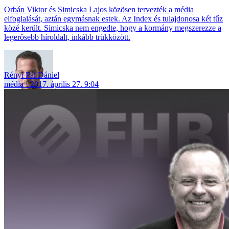
Orbán Viktor és Simicska Lajos közösen tervezték a média
elfoglalását, aztán egymásnak estek. Az Index és tulajdonosa két tűz
közé került. Simicska nem engedte, hogy a kormány megszerezze a
legerősebb híroldalt, inkább trükközött.
Rényi Pál Dániel
média
2017. április 27. 9:04