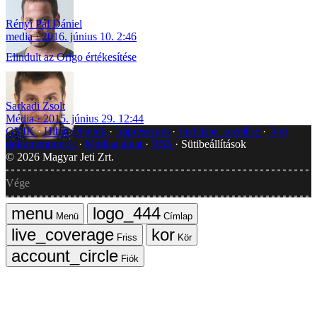
Rényi Pál Dániel
media
2016. június 10. 2:46
Elindult az Origo értékesítése
Sarkadi Zsolt
Média
2015. június 29. 12:44
GYIK
Hibát jelentek
Impresszum
Javítások kezelése
Jogi
dokumentumok
Médiaajánlat
RSS
Sütibeállítások
©
2026
Magyar Jeti Zrt.
Vége
Menü
Címlap
Friss
Kör
Fiók