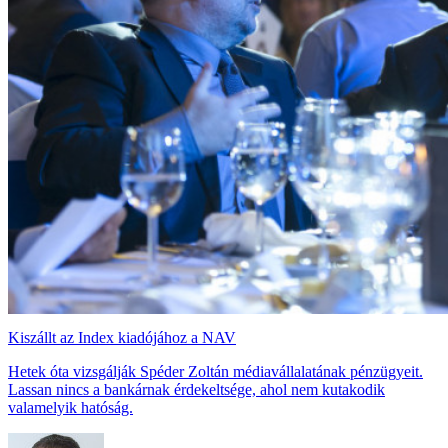
Kiszállt az Index kiadójához a NAV
Hetek óta vizsgálják Spéder Zoltán médiavállalatának pénzügyeit.
Lassan nincs a bankárnak érdekeltsége, ahol nem kutakodik
valamelyik hatóság.