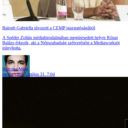
Balogh Gabriella távozott a CEMP igazgatóságából
A Spéder Zoltán médiabirodalmában megüresedett helyre Rónai
Balázs érkezik, aki a Népszabadság szétveréséig a Mediaworksöt
irányította.
Herczeg Márk
media
2017. május 31. 7:04