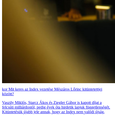
Mit keres az Index vezetése Mészáros Lőrinc kitüntetettjei
között?
Vaszily Miklós, Starcz Ákos és Ziegler Gábor is kapott díjat a
felcsúti milliárdostól, pedig évek óta hirdetik lapjuk függetlenségét.
Kitüntetésük újabb jele annak, hogy az Index nem valódi újság,