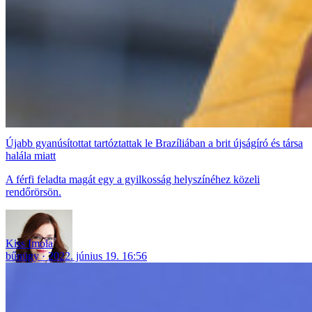
Újabb gyanúsítottat tartóztattak le Brazíliában a brit újságíró és társa
halála miatt
A férfi feladta magát egy a gyilkosság helyszínéhez közeli
rendőrörsön.
Kiss Imola
bűnügy
2022. június 19. 16:56