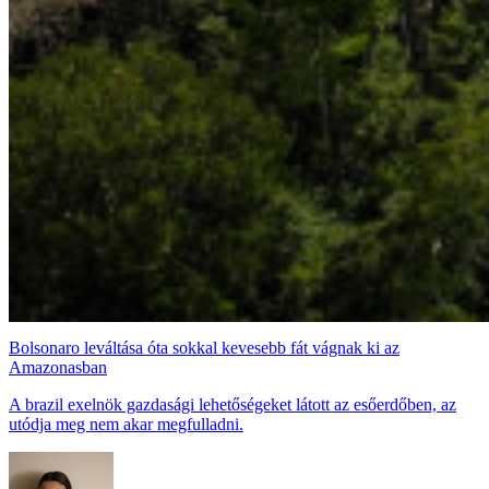
Bolsonaro leváltása óta sokkal kevesebb fát vágnak ki az
Amazonasban
A brazil exelnök gazdasági lehetőségeket látott az esőerdőben, az
utódja meg nem akar megfulladni.