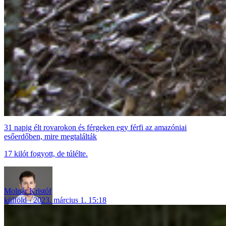
31 napig élt rovarokon és férgeken egy férfi az amazóniai
esőerdőben, mire megtalálták
17 kilót fogyott, de túlélte.
Molnár Kristóf
külföld
2023. március 1. 15:18