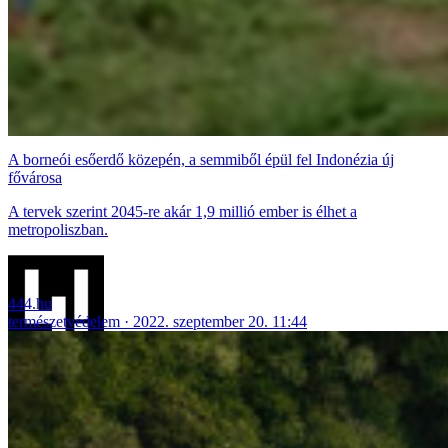
A borneói esőerdő közepén, a semmiből épül fel Indonézia új
fővárosa
A tervek szerint 2045-re akár 1,9 millió ember is élhet a
metropoliszban.
444.hu
természetvédelem
2022. szeptember 20. 11:44