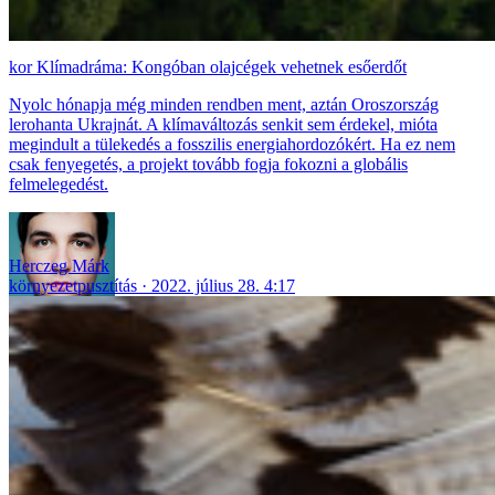
Klímadráma: Kongóban olajcégek vehetnek esőerdőt
Nyolc hónapja még minden rendben ment, aztán Oroszország
lerohanta Ukrajnát. A klímaváltozás senkit sem érdekel, mióta
megindult a tülekedés a fosszilis energiahordozókért. Ha ez nem
csak fenyegetés, a projekt tovább fogja fokozni a globális
felmelegedést.
Herczeg Márk
környezetpusztítás
2022. július 28. 4:17