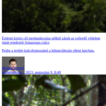
Érdemi közös cél meghatározása nélkül zárult az esőerdő védelme
miatt rendezett Amazonas-csúcs
Pedig a terület kulcsfontosságú a klímaváltozás elleni harcban.
Molnár Kristóf
klímaváltozás
2023. augusztus 9. 8:40