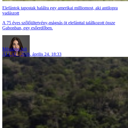
Elefántok tapostak halálra egy amerikai milliomost, aki antilopra
vadászott
A 75 éves szőlőültetvény-mágnás öt elefánttal találkozott össze
Gabonban, egy esőerdőben.
Mészáros Juli
ÁLLAT
2026. április 24. 18:33