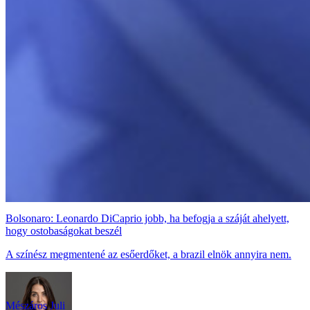
Bolsonaro: Leonardo DiCaprio jobb, ha befogja a száját ahelyett,
hogy ostobaságokat beszél
A színész megmentené az esőerdőket, a brazil elnök annyira nem.
Mészáros Juli