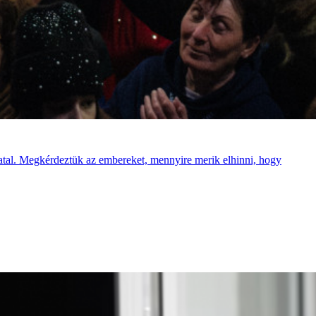
fiatal. Megkérdeztük az embereket, mennyire merik elhinni, hogy