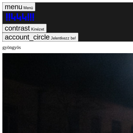
Menü
Kinézet
Jelentkezz be!
gyöngyös