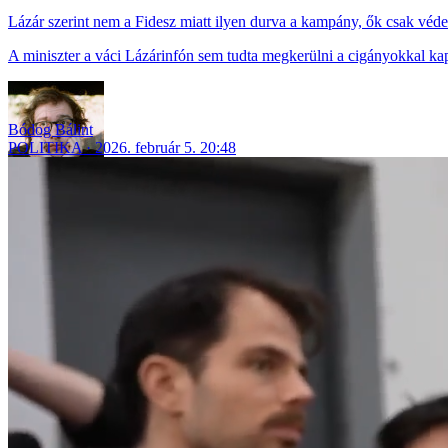
Lázár szerint nem a Fidesz miatt ilyen durva a kampány, ők csak véd
A miniszter a váci Lázárinfón sem tudta megkerülni a cigányokkal kapc
Bódog Bálint
POLITIKA
2026. február 5. 20:48