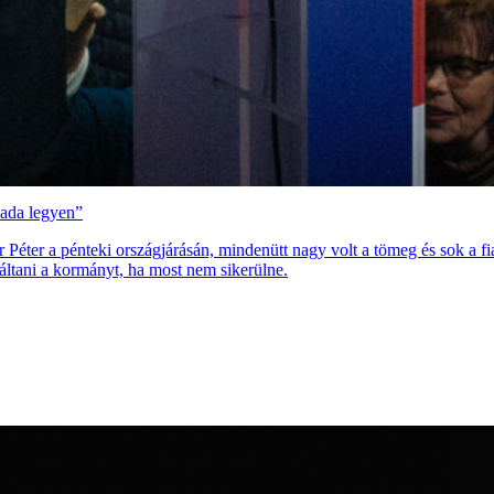
mada legyen”
r Péter a pénteki országjárásán, mindenütt nagy volt a tömeg és sok a 
áltani a kormányt, ha most nem sikerülne.