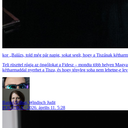
„Balázs, told még pár napig, sokat segít, hogy a Tiszának kéthar
Teli rüszttel rúgja az öngólokat a Fidesz – mondta több helyen Magya
kétharmaddal nyerhet a Tisza, és hogy tényleg soha nem lehetne-e lev
Bankó Gábor
,
Windisch Judit
POLITIKA
2026. április 11. 5:28