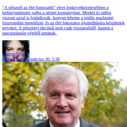
"A pénznél az élet fontosabb" elvet legkövetkezetesebben a
belügyminiszter vallja a német kormányban. Merkel és stábja
viszont azzal is foglalkozik, hogyan lehetne a totális gazdasági
összeomlást megelőzni, és az élet fokozatos újraindítására készítenek
terveket. A pénzügyi tárcánál nem csak visszaeséstől, hanem a
piacgazdaság végétől tartanak.
Magyari Péter
külföld
2020. március 30. 5:30