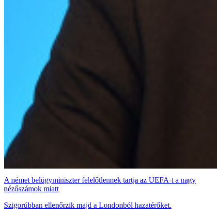
A német belügyminiszter felelőtlennek tartja az UEFA-t a nagy
nézőszámok miatt
Szigorúbban ellenőrzik majd a Londonból hazatérőket.