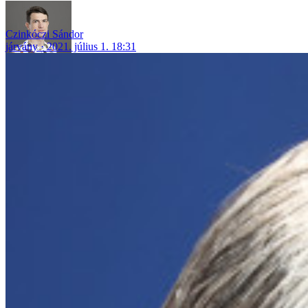
Czinkóczi Sándor
járvány
2021. július 1. 18:31