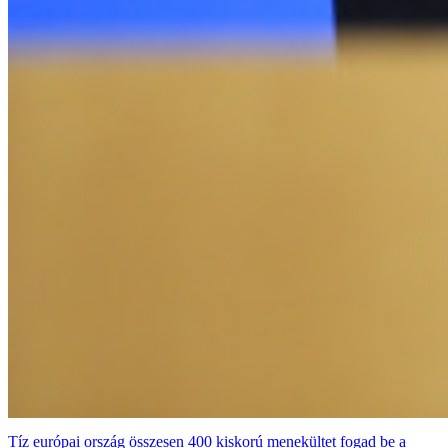
Tíz európai ország összesen 400 kiskorú menekültet fogad be a