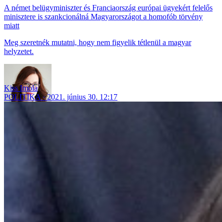
A német belügyminiszter és Franciaország európai ügyekért felelős
minisztere is szankcionálná Magyarországot a homofób törvény
miatt
Meg szeretnék mutatni, hogy nem figyelik tétlenül a magyar
helyzetet.
Kiss Imola
POLITIKA
2021. június 30. 12:17