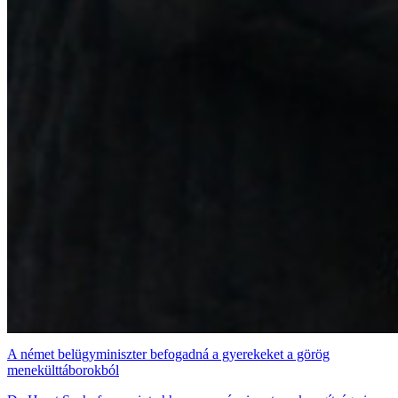
A német belügyminiszter befogadná a gyerekeket a görög
menekülttáborokból