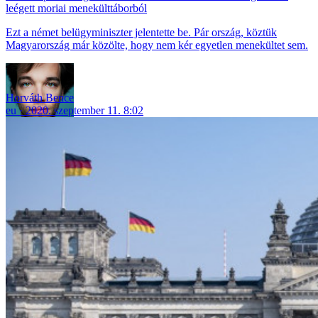
leégett moriai menekülttáborból
Ezt a német belügyminiszter jelentette be. Pár ország, köztük
Magyarország már közölte, hogy nem kér egyetlen menekültet sem.
Horváth Bence
eu
2020. szeptember 11. 8:02