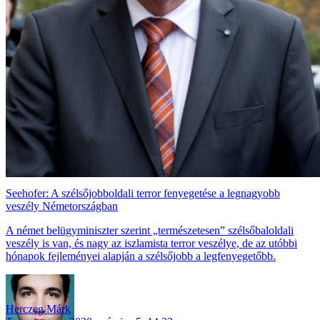
Seehofer: A szélsőjobboldali terror fenyegetése a legnagyobb
veszély Németországban
A német belügyminiszter szerint „természetesen” szélsőbaloldali
veszély is van, és nagy az iszlamista terror veszélye, de az utóbbi
hónapok fejleményei alapján a szélsőjobb a legfenyegetőbb.
Herczeg Márk