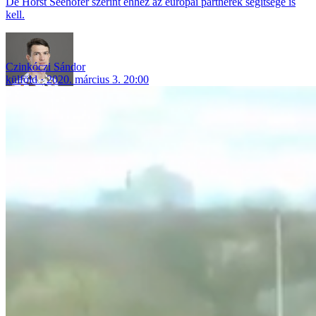
De Horst Seehofer szerint ehhez az európai partnerek segítsége is
kell.
Czinkóczi Sándor
külföld
2020. március 3. 20:00