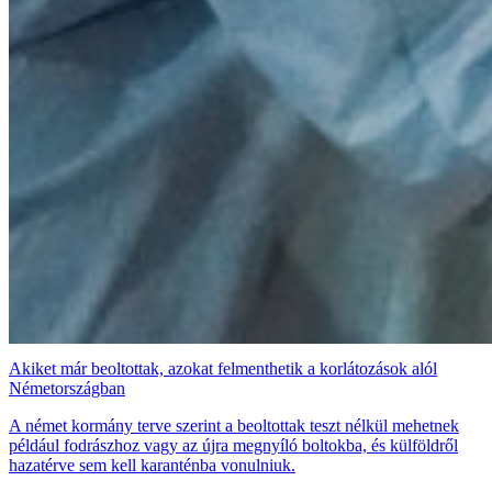
Akiket már beoltottak, azokat felmenthetik a korlátozások alól
Németországban
A német kormány terve szerint a beoltottak teszt nélkül mehetnek
például fodrászhoz vagy az újra megnyíló boltokba, és külföldről
hazatérve sem kell karanténba vonulniuk.