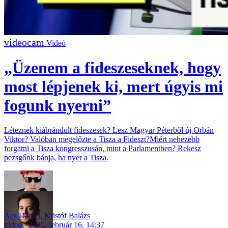
Videó
„Üzenem a fideszeseknek, hogy
most lépjenek ki, mert úgyis mi
fogunk nyerni”
Léteznek kiábrándult fideszesek? Lesz Magyar Péterből új Orbán
Viktor? Valóban megelőzte a Tisza a Fideszt?Miért nehezebb
forgatni a Tisza kongresszusán, mint a Parlamentben? Rekesz
pezsgőnk bánja, ha nyer a Tisza.
Ács Dániel
,
Kristóf Balázs
video
2025. február 16. 14:37