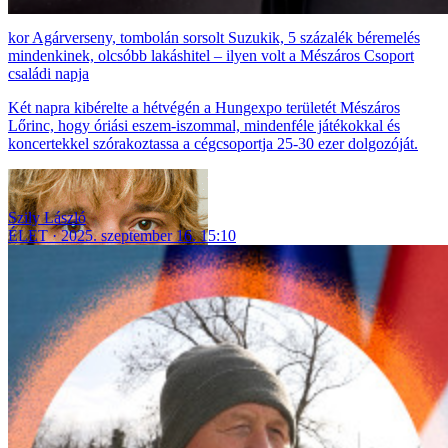
Agárverseny, tombolán sorsolt Suzukik, 5 százalék béremelés
mindenkinek, olcsóbb lakáshitel – ilyen volt a Mészáros Csoport
családi napja
Két napra kibérelte a hétvégén a Hungexpo területét Mészáros
Lőrinc, hogy óriási eszem-iszommal, mindenféle játékokkal és
koncertekkel szórakoztassa a cégcsoportja 25-30 ezer dolgozóját.
Szily László
ÉLET
2025. szeptember 16. 15:10