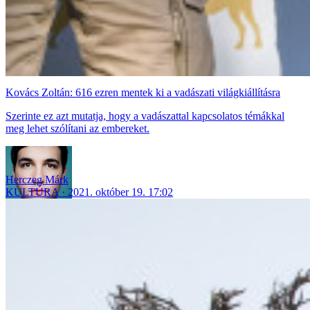
Kovács Zoltán: 616 ezren mentek ki a vadászati világkiállításra
Szerinte ez azt mutatja, hogy a vadászattal kapcsolatos témákkal
meg lehet szólítani az embereket.
Herczeg Márk
KULTÚRA
2021. október 19. 17:02