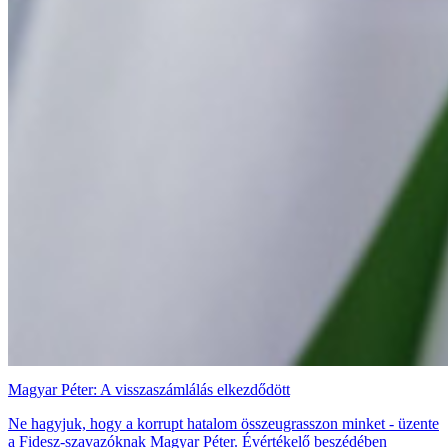
Magyar Péter: A visszaszámlálás elkezdődött
Ne hagyjuk, hogy a korrupt hatalom összeugrasszon minket - üzente
a Fidesz-szavazóknak Magyar Péter. Évértékelő beszédében