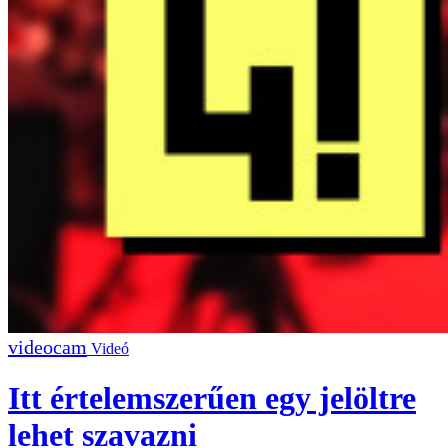
Videó
Itt értelemszerűen egy jelöltre
lehet szavazni