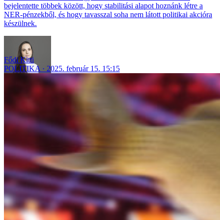
bejelentette többek között, hogy stabilitási alapot hoznánk létre a
NER-pénzekből, és hogy tavasszal soha nem látott politikai akcióra
készülnek.
Fődi Kitti
POLITIKA
2025. február 15. 15:15