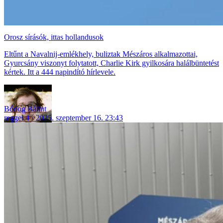
Orosz sírásók, ittas hollandusok
Eltűnt a Navalnij-emlékhely, buliztak Mészáros alkalmazottai,
Gyurcsány viszonyt folytatott, Charlie Kirk gyilkosára halálbüntetést
kértek. Itt a 444 napindító hírlevele.
Bódog Bálint
reggel 4
2025. szeptember 16. 23:43