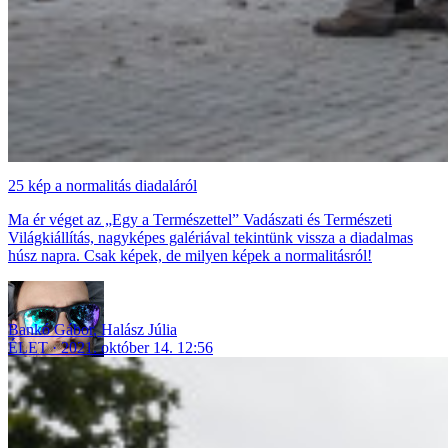
25 kép a normalitás diadaláról
Ma ér véget az „Egy a Természettel” Vadászati és Természeti
Világkiállítás, nagyképes galériával tekintünk vissza a diadalmas
húsz napra. Csak képek, de milyen képek a normalitásról!
Bankó Gábor
,
Halász Júlia
ÉLET
2021. október 14. 12:56