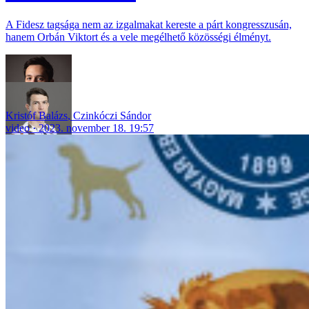
A Fidesz tagsága nem az izgalmakat kereste a párt kongresszusán,
hanem Orbán Viktort és a vele megélhető közösségi élményt.
Kristóf Balázs
,
Czinkóczi Sándor
video
2023. november 18. 19:57