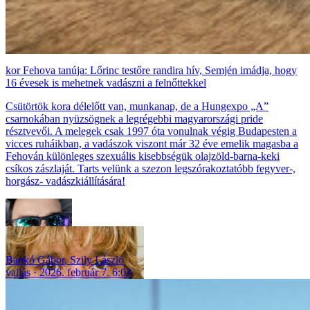
Fehova tanúja: Lőrinc testőre randira hív, Semjén imádja, hogy
16 évesek is mehetnek vadászni a felnőttekkel
Csütörtök kora délelőtt van, munkanap, de a Hungexpo „A”
csarnokában nyüzsögnek a legrégebbi magyarországi pride
résztvevői. A melegek csak 1997 óta vonulnak végig Budapesten a
vicces ruháikban, a vadászok viszont már 32 éve emelik magasba a
Fehován különleges szexuális kisebbségük olajzöld-barna-keki
csíkos zászlaját. Tarts velünk a szezon legszórakoztatóbb fegyver-,
horgász- vadászkiállítására!
Bankó Gábor
,
Szily László
vallás
2026. február 7. 6:03