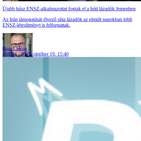
Újabb húsz ENSZ-alkalmazottat fogtak el a húti lázadók Jemenben
Az Irán támogatását élvező síita lázadók az elmúlt napokban több
ENSZ-létesítményt is felforgattak.
Haász János
külföld
2025. október 19. 15:40