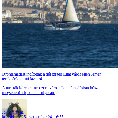
Dróntámadást indítottak a dél-izraeli Eilat város ellen Jemen
területéről a húti lázadók
A turisták körében népszerű város elleni támadásban húszan
megsebesültek, ketten súlyosan.
Jelinek Anna
külföld
2025. szeptember 24. 16:55