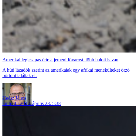
Amerikai légicsapás érte a jemeni fővárost, több halott is van
A húti lázadók szerint az amerikaiak egy afrikai menekülteket őrző
börtönt találtak el.
Haász János
külföld
2025. április 28. 5:38