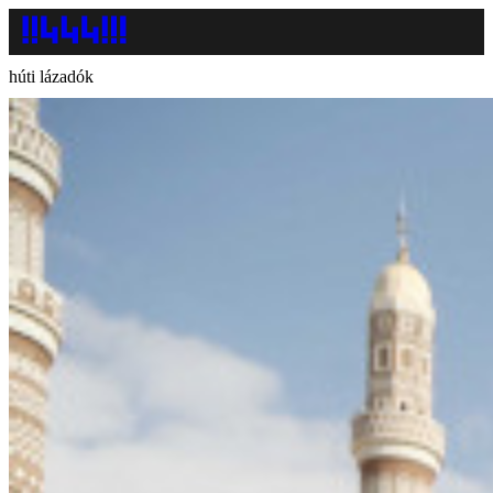
húti lázadók