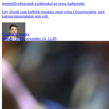
Jemenből toboroztak zsoldosokat az orosz hadseregbe
Egy részük csak külföldi munkára ment volna Oroszországba, még
katonai tapasztalatuk sem volt.
Czinkóczi Sándor
háború
2024. november 24. 12:49