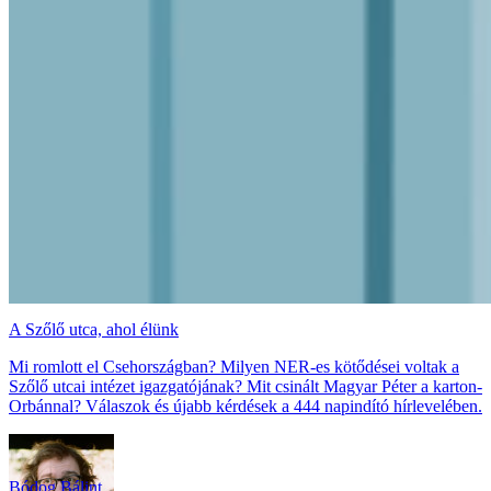
A Szőlő utca, ahol élünk
Mi romlott el Csehországban? Milyen NER-es kötődései voltak a
Szőlő utcai intézet igazgatójának? Mit csinált Magyar Péter a karton-
Orbánnal? Válaszok és újabb kérdések a 444 napindító hírlevelében.
Bódog Bálint