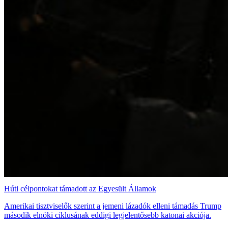
Húti célpontokat támadott az Egyesült Államok
Amerikai tisztviselők szerint a jemeni lázadók elleni támadás Trump
második elnöki ciklusának eddigi legjelentősebb katonai akciója.