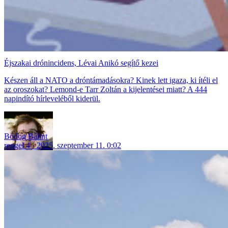
Éjszakai drónincidens, Lévai Anikó segítő kezei
Készen áll a NATO a dróntámadásokra? Kinek lett igaza, ki ítéli el
az oroszokat? Lemond-e Tarr Zoltán a kijelentései miatt? A 444
napindító hírleveléből kiderül.
Bódog Bálint
reggel 4
2025. szeptember 11. 0:02