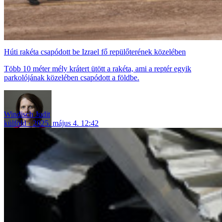
Húti rakéta csapódott be Izrael fő repülőterének közelében
Több 10 méter mély krátert ütött a rakéta, ami a reptér egyik
parkolójának közelében csapódott a földbe.
Windisch Judit
külföld
2025. május 4. 12:42