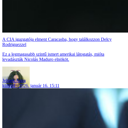
A CIA igazgatója elment Caracasba, hogy találkozzon Delcy
Rodriguezzel
Ez a legmagasabb szintű ismert amerikai látogatás, mióta
levadászták Nicolás Maduro elnököt.
Jelinek Anna
külföld
2026. január 16. 15:11