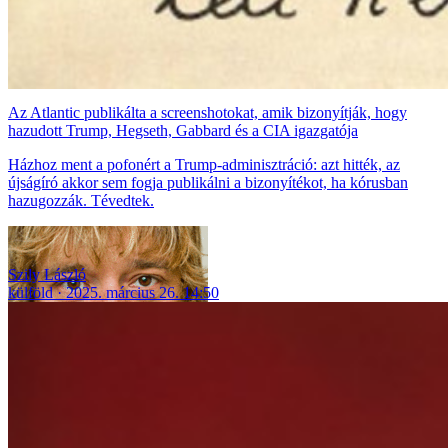
Az Atlantic publikálta a screenshotokat, amik bizonyítják, hogy
hazudott Trump, Hegseth, Gabbard és a CIA igazgatója
Házhoz ment a pofonért a Trump-adminisztráció: azt hitték, az
újságíró akkor sem fogja publikálni a bizonyítékot, ha kórusban
hazugozzák. Tévedtek.
Szily László
külföld
2025. március 26. 14:50