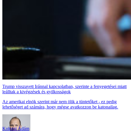
Trump visszavett Iránnal kapcsolatban, szerinte a fenyegetései miatt
leálltak a kivégzések és gyilkosságok
Az amerikai elnök szerint már nem ölik a tüntetőket - ez pedig
lehetőséget ad számára, hogy mégse avatkozzon be katonailag.
Kolozsi Ádám