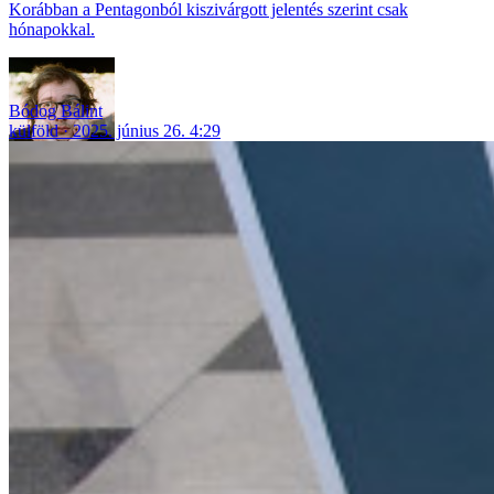
Korábban a Pentagonból kiszivárgott jelentés szerint csak
hónapokkal.
Bódog Bálint
külföld
2025. június 26. 4:29