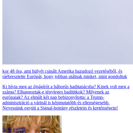
48 óra, ami hülyét csinált Amerika hazudozó vezetéséből, és
ráébresztette Európát, hogy jobban utálnak minket, mint gondoltuk
Ki hívta meg az újságírót a háborús haditanácsba? Kinek volt meg a
száma? Elhangoztak-e tényleges hadititkok? Milyenek az
európaiak? Az elmúlt két nap bebizonyította: a Trump-
adminisztráció a vártnál is képmutatóbb és ellenségesebb.
Nevessünk együtt a Signal-botrány részletein és kreténségein!
Szily László