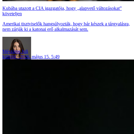
Kubába utazott a CIA igazgatója, hogy „alapvető változásokat”
követeljen
Amerikai tisztviselők hangsúlyozták, hogy bár készek a tárgyalásra,
nem zárják ki a katonai erő alkalmazását sem.
Mészáros Juli
külföld
2026. május 15. 5:49