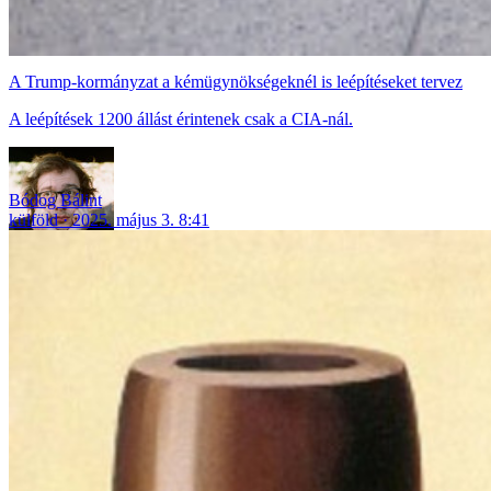
A Trump-kormányzat a kémügynökségeknél is leépítéseket tervez
A leépítések 1200 állást érintenek csak a CIA-nál.
Bódog Bálint
külföld
2025. május 3. 8:41