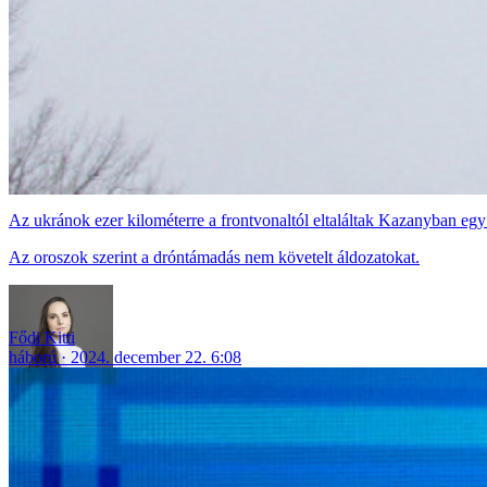
Az ukránok ezer kilométerre a frontvonaltól eltaláltak Kazanyban egy
Az oroszok szerint a dróntámadás nem követelt áldozatokat.
Fődi Kitti
háború
2024. december 22. 6:08