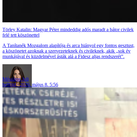
Törley Katalin: Magyar Péter mindeddig adós maradt a bátor civilek
felé tett köszönettel
A Tanítanék Mozgalom alapítója és arca hiányol egy fontos gesztust,
a köszönetet azoknak a szervezeteknek és civileknek, akik „sok év
munkájával és küzdelmével ásták alá a Fidesz aljas rendszerét”.
Mészáros Juli
belföld
2026. május 8. 5:56