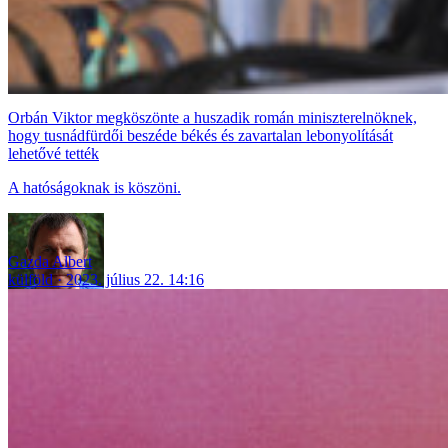
Orbán Viktor megköszönte a huszadik román miniszterelnöknek,
hogy tusnádfürdői beszéde békés és zavartalan lebonyolítását
lehetővé tették
A hatóságoknak is köszöni.
Gazda Albert
külföld
2023. július 22. 14:16