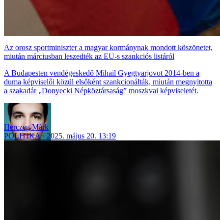
Az orosz sportminiszter a magyar kormánynak mondott köszönetet,
miután márciusban leszedték az EU-s szankciós listáról
A Budapesten vendégeskedő Mihail Gyegtyarjovot 2014-ben a
duma képviselői közül elsőként szankcionálták, miután megnyitotta
a szakadár „Donyecki Népköztársaság” moszkvai képviseletét.
Herczeg Márk
POLITIKA
2025. május 20. 13:19