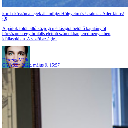
Leköszön a legek államfője: Hölgyeim és Uraim… Áder János!
🥺
A pártok fölött álló közjogi méltóságot betöltő kapitánytól
búcsúzunk: egy brutális életmű számokban, eredményekben,
kiállásokban. A víztől az égig!
Herczeg Márk
GYÁSZ
2022. május 9. 15:57