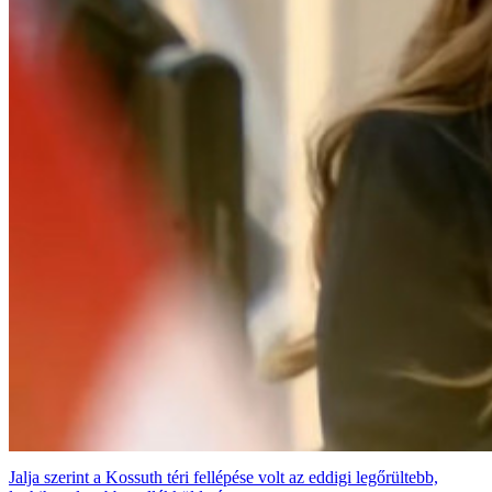
Jalja szerint a Kossuth téri fellépése volt az eddigi legőrültebb,