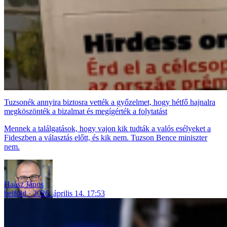
Tuzsonék annyira biztosra vették a győzelmet, hogy hétfő hajnalra
megköszönték a bizalmat és megígérték a folytatást
Mennek a találgatások, hogy vajon kik tudták a valós esélyeket a
Fideszben a választás előtt, és kik nem. Tuzson Bence miniszter
nem.
Haász János
belföld
2026. április 14. 17:53