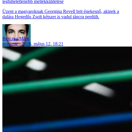
leghihetetlenebb mellékküldetése
Üzent a magyaroknak Georgina Revell brit énekesnő, akinek a
dalára Hegedűs Zsolt kétszer is vadul táncra perdült.
Herczeg Márk
popzene
2026. május 12. 18:21