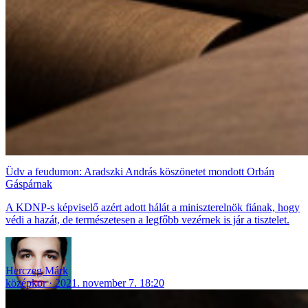
Üdv a feudumon: Aradszki András köszönetet mondott Orbán
Gáspárnak
A KDNP-s képviselő azért adott hálát a miniszterelnök fiának, hogy
védi a hazát, de természetesen a legfőbb vezérnek is jár a tisztelet.
Herczeg Márk
középkor
2021. november 7. 18:20