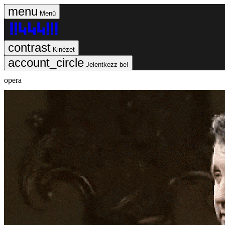
Menü
Kinézet
Jelentkezz be!
opera