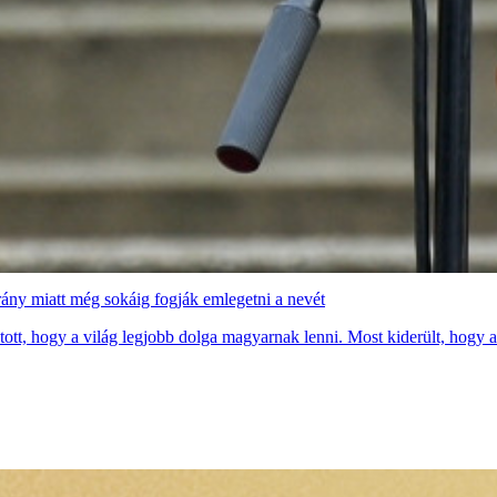
rány miatt még sokáig fogják emlegetni a nevét
ott, hogy a világ legjobb dolga magyarnak lenni. Most kiderült, hogy a