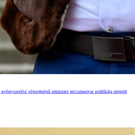
 gyógyszerész végzettségű miniszter giccsmagyar politikája mögött