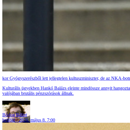
Gyógyszerészből lett jellegtelen kultuszminiszter, de az NKA-bot
Kulturális ügyekben Hankó Balázs eleinte mindössze annyit hangoztat
valójában brutális pénzszórások állnak.
Bódog Bálint
belföld
2026. május 8. 7:00