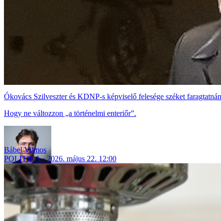
Ókovács Szilveszter és KDNP-s képviselő felesége széket faragtatná
Hogy ne változzon „a történelmi enteriőr”.
Bábel Vilmos
POLITIKA
2026. május 22. 12:00