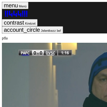
Menü
Kinézet
Jelentkezz be!
pfla