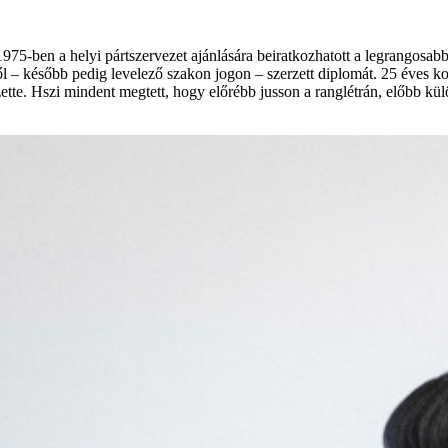
1975-ben a helyi pártszervezet ajánlására beiratkozhatott a legrangosa
 később pedig levelező szakon jogon – szerzett diplomát. 25 éves korára
ette. Hszi mindent megtett, hogy előrébb jusson a ranglétrán, előbb kü