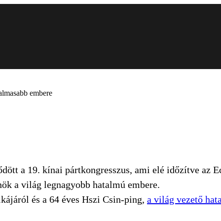
atalmasabb embere
ött a 19. kínai pártkongresszus, ami elé időzítve az 
lnök a világ legnagyobb hatalmú embere.
kájáról és a 64 éves Hszi Csin-ping,
a világ vezető ha