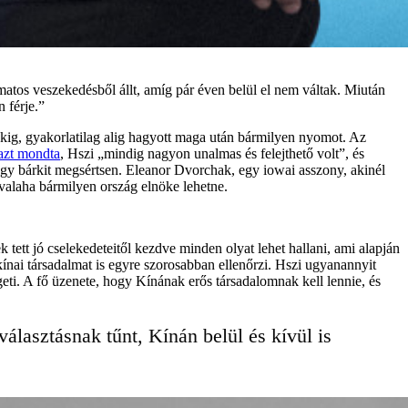
matos veszekedésből állt, amíg pár éven belül el nem váltak. Miután
 férje.”
rökig, gyakorlatilag alig hagyott maga után bármilyen nyomot. Az
azt mondta
, Hszi „mindig nagyon unalmas és felejthető volt”, és
ogy bárkit megsértsen. Eleanor Dvorchak, egy iowai asszony, akinél
valaha bármilyen ország elnöke lehetne.
 tett jó cselekedeteitől kezdve minden olyat lehet hallani, ami alapján
kínai társadalmat is egyre szorosabban ellenőrzi. Hszi ugyanannyit
eti. A fő üzenete, hogy Kínának erős társadalomnak kell lennie, és
asztásnak tűnt, Kínán belül és kívül is