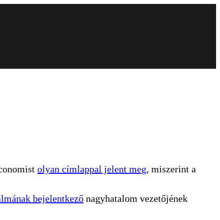
Economist
olyan címlappal jelent meg
, miszerint a
talmának bejelentkező
nagyhatalom vezetőjének