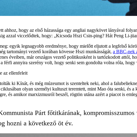
ett ahhoz, hogy az első házassága egy angliai nagykövet lányával folya
kig azzal viccelődtek, hogy: „Kicsoda Hszi Csin-ping? Hát Peng Li-jüan
a meg: egyik legnagyobb eredménye, hogy mielőtt eljutott a legfelső kö
 még tartományi vezető korában kövesse Hszi munkásságát,
a BBC-nek 
s éveiben, már országos vezető politikusként is tartózkodott attól, h
 férfi annyira szerény volt, hogy senki sem gondolta volna róla, hogy 
 az ellenfeleit
tolták ki Kínát, és még múzeumot is szenteltek neki, ahol a falubelieknek
ciklusában olyan személyi kultuszt teremtett, mint Mao óta senki, és a 
e, és amikor marxizmusról beszél, rögtön utána azért a piacot is emleg
ommunista Párt főtitkárának, kompromisszumos vál
og hozni a következő öt év.