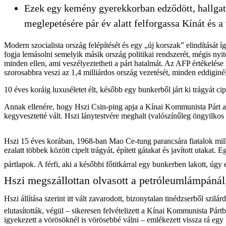
Ezek egy kemény gyerekkorban edződött, hallgata
meglepetésére pár év alatt felforgassa Kínát és a 
Modern szocialista ország felépítését és egy „új korszak” elindítás
fogja lemásolni semelyik másik ország politikai rendszerét, mégis nyito
minden ellen, ami veszélyeztetheti a párt hatalmát. Az AFP értékelése s
szorosabbra veszi az 1,4 milliárdos ország vezetését, minden eddiginé
10 éves koráig luxuséletet élt, később egy bunkerből járt ki trágyát cip
Annak ellenére, hogy Hszi Csin-ping apja a Kínai Kommunista Párt alapí
kegyvesztetté vált. Hszi lánytestvére meghalt (valószínűleg öngyilkos
Hszi 15 éves korában, 1968-ban Mao Ce-tung parancsára fiatalok millió
ezalatt többek között cipelt trágyát, épített gátakat és javított utaka
pártlapok. A férfi, aki a későbbi főtitkárral egy bunkerben lakott, úgy
Hszi megszállottan olvasott a petróleumlámpánál,
Hszi állítása szerint itt vált zavarodott, bizonytalan tinédzserből szi
elutasították, végül – sikeresen felvételizett a Kínai Kommunista Párt
igyekezett a vörösöknél is vörösebbé válni – emlékezett vissza rá egy