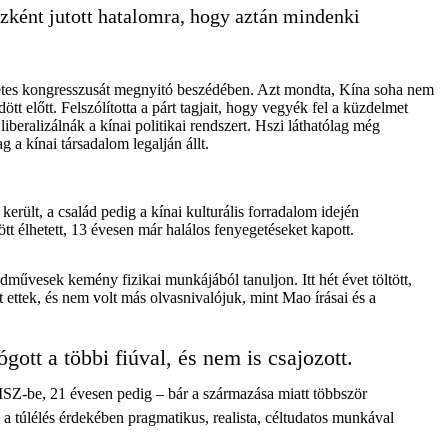
zként jutott hatalomra, hogy aztán mindenki
yhetes kongresszusát megnyitó beszédében. Azt mondta, Kína soha nem
tt előtt. Felszólította a párt tagjait, hogy vegyék fel a küzdelmet
iberalizálnák a kínai politikai rendszert. Hszi láthatólag még
 a kínai társadalom legalján állt.
erült, a család pedig a kínai kulturális forradalom idején
t élhetett, 13 évesen már halálos fenyegetéseket kapott.
művesek kemény fizikai munkájából tanuljon. Itt hét évet töltött,
ét ettek, és nem volt más olvasnivalójuk, mint Mao írásai és a
tt a többi fiúval, és nem is csajozott.
i KISZ-be, 21 évesen pedig – bár a származása miatt többször
 a túlélés érdekében pragmatikus, realista, céltudatos munkával