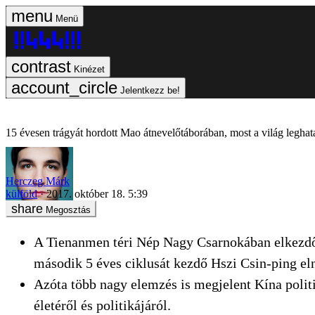
Menü
Kinézet
Jelentkezz be!
15 évesen trágyát hordott Mao átnevelőtáborában, most a világ legh
Herczeg Márk
külföld
2017. október 18. 5:39
Megosztás
A Tienanmen téri Nép Nagy Csarnokában elkezdőd
második 5 éves ciklusát kezdő Hszi Csin-ping e
Azóta több nagy elemzés is megjelent Kína politi
életéről és politikájáról.