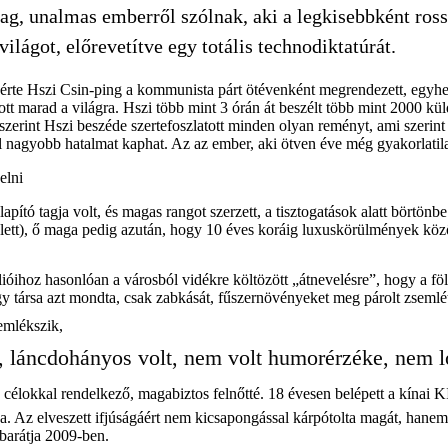
g, unalmas emberről szólnak, aki a legkisebbként ross
világot, előrevetítve egy totális technodiktatúrát.
át ígérte Hszi Csin-ping a kommunista párt ötévenként megrendezett, eg
tt marad a világra. Hszi több mint 3 órán át beszélt több mint 2000 küldö
zerint Hszi beszéde szertefoszlatott minden olyan reményt, ami szerint l
l nagyobb hatalmat kaphat. Az az ember, aki ötven éve még gyakorlatilag
elni
tó tagja volt, és magas rangot szerzett, a tisztogatások alatt börtönbe k
 lett), ő maga pedig azután, hogy 10 éves koráig luxuskörülmények közöt
ihoz hasonlóan a városból vidékre költözött „átnevelésre”, hogy a föld
t. Egy társa azt mondta, csak zabkását, fűszernövényeket meg párolt zseml
 emlékszik,
 láncdohányos volt, nem volt humorérzéke, nem lógo
lárd célokkal rendelkező, magabiztos felnőtté. 18 évesen belépett a kína
ba. Az elveszett ifjúságáért nem kicsapongással kárpótolta magát, hanem
 barátja 2009-ben.