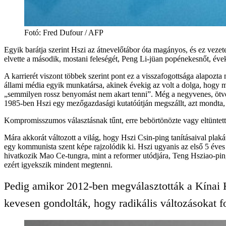
Fotó
:
Fred Dufour / AFP
Egyik barátja szerint Hszi az átnevelőtábor óta magányos, és ez vezet
elvette a második, mostani feleségét, Peng Li-jüan popénekesnőt, éve
A karrierét viszont többek szerint pont ez a visszafogottsága alapozt
állami média egyik munkatársa, akinek évekig az volt a dolga, hogy
„semmilyen rossz benyomást nem akart tenni”. Még a negyvenes, ötvene
1985-ben Hszi egy mezőgazdasági kutatóútján megszállt, azt mondta, a
Kompromisszumos választásnak tűnt, erre bebörtönözte vagy eltüntette
Mára akkorát változott a világ, hogy Hszi Csin-ping tanításaival plaká
egy kommunista szent képe rajzolódik ki. Hszi ugyanis az első 5 éves 
hivatkozik Mao Ce-tungra, mint a reformer utódjára, Teng Hsziao-pingr
ezért igyekszik mindent megtenni.
Pedig amikor 2012-ben megválasztották a Kínai K
kevesen gondolták, hogy radikális változásokat f