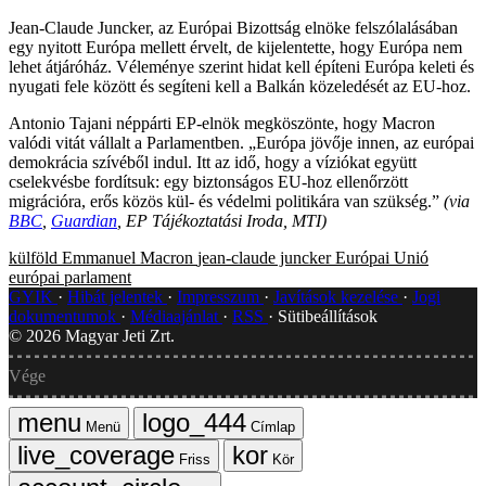
Jean-Claude Juncker, az Európai Bizottság elnöke felszólalásában
egy nyitott Európa mellett érvelt, de kijelentette, hogy Európa nem
lehet átjáróház. Véleménye szerint hidat kell építeni Európa keleti és
nyugati fele között és segíteni kell a Balkán közeledését az EU-hoz.
Antonio Tajani néppárti EP-elnök megköszönte, hogy Macron
valódi vitát vállalt a Parlamentben. „Európa jövője innen, az európai
demokrácia szívéből indul. Itt az idő, hogy a víziókat együtt
cselekvésbe fordítsuk: egy biztonságos EU-hoz ellenőrzött
migrációra, erős közös kül- és védelmi politikára van szükség.”
(via
BBC
,
Guardian
, EP Tájékoztatási Iroda, MTI)
külföld
Emmanuel Macron
jean-claude juncker
Európai Unió
európai parlament
GYIK
Hibát jelentek
Impresszum
Javítások kezelése
Jogi
dokumentumok
Médiaajánlat
RSS
Sütibeállítások
©
2026
Magyar Jeti Zrt.
Vége
Menü
Címlap
Friss
Kör