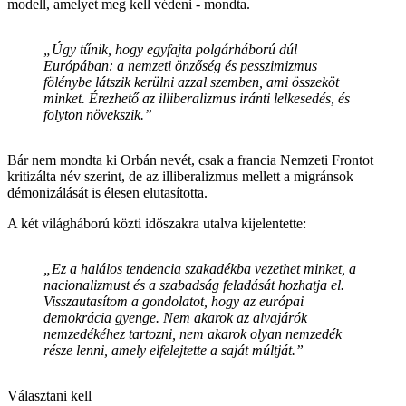
modell, amelyet meg kell védeni - mondta.
„Úgy tűnik, hogy egyfajta polgárháború dúl
Európában: a nemzeti önzőség és pesszimizmus
fölénybe látszik kerülni azzal szemben, ami összeköt
minket. Érezhető az illiberalizmus iránti lelkesedés, és
folyton növekszik.”
Bár nem mondta ki Orbán nevét, csak a francia Nemzeti Frontot
kritizálta név szerint, de az illiberalizmus mellett a migránsok
démonizálását is élesen elutasította.
A két világháború közti időszakra utalva kijelentette:
„Ez a halálos tendencia szakadékba vezethet minket, a
nacionalizmust és a szabadság feladását hozhatja el.
Visszautasítom a gondolatot, hogy az európai
demokrácia gyenge. Nem akarok az alvajárók
nemzedékéhez tartozni, nem akarok olyan nemzedék
része lenni, amely elfelejtette a saját múltját.”
Választani kell