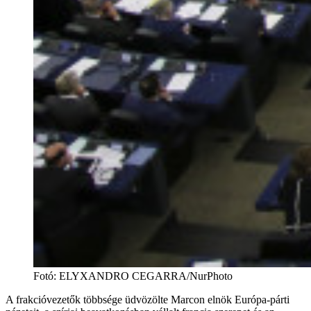
Fotó
:
ELYXANDRO CEGARRA/NurPhoto
A frakcióvezetők többsége üdvözölte Marcon elnök Európa-párti