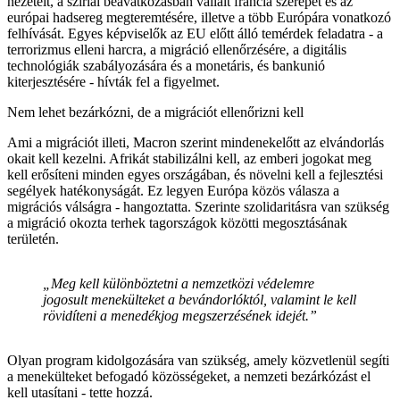
nézeteit, a szíriai beavatkozásban vállalt francia szerepet és az
európai hadsereg megteremtésére, illetve a több Európára vonatkozó
felhívását. Egyes képviselők az EU előtt álló temérdek feladatra - a
terrorizmus elleni harcra, a migráció ellenőrzésére, a digitális
technológiák szabályozására és a monetáris, és bankunió
kiterjesztésére - hívták fel a figyelmet.
Nem lehet bezárkózni, de a migrációt ellenőrizni kell
Ami a migrációt illeti, Macron szerint mindenekelőtt az elvándorlás
okait kell kezelni. Afrikát stabilizálni kell, az emberi jogokat meg
kell erősíteni minden egyes országában, és növelni kell a fejlesztési
segélyek hatékonyságát. Ez legyen Európa közös válasza a
migrációs válságra - hangoztatta. Szerinte szolidaritásra van szükség
a migráció okozta terhek tagországok közötti megosztásának
területén.
„Meg kell különböztetni a nemzetközi védelemre
jogosult menekülteket a bevándorlóktól, valamint le kell
rövidíteni a menedékjog megszerzésének idejét.”
Olyan program kidolgozására van szükség, amely közvetlenül segíti
a menekülteket befogadó közösségeket, a nemzeti bezárkózást el
kell utasítani - tette hozzá.