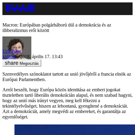
Macron: Európában polgárháború dúl a demokrácia és az
illiberalizmus erői között
Urfi Péter
külföld
2018. április 17. 13:43
Megosztás
Szenvedélyes szónoklatot tartott az unió jövőjéről a francia elnök az
Európai Parlamentben.
Arról beszélt, hogy Európa közös identitása az emberi jogokat
tiszteletben tartó liberális demokrácián alapul, és nem szabad hagyni,
hogy az unió más irányt vegyen, meg kell fékezni a
tekintélyelvűséget, hiszen az lebontaná, gyengítené a demokráciát.
Azt a demokráciát, amely megvédi az embereket, és garantálja az
egyenlőséget.