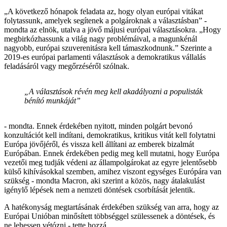
„A következő hónapok feladata az, hogy olyan európai vitákat
folytassunk, amelyek segítenek a polgároknak a választásban” -
mondta az elnök, utalva a jövő májusi európai választásokra. „Hogy
megbirkózhassunk a világ nagy problémáival, a magunkénál
nagyobb, európai szuverenitásra kell támaszkodnunk.” Szerinte a
2019-es európai parlamenti választások a demokratikus vállalás
feladásáról vagy megőrzéséről szólnak.
„A választások révén meg kell akadályozni a populisták
bénító munkáját”
- mondta. Ennek érdekében nyitott, minden polgárt bevonó
konzultációt kell indítani, demokratikus, kritikus vitát kell folytatni
Európa jövőjéről, és vissza kell állítani az emberek bizalmát
Európában. Ennek érdekében pedig meg kell mutatni, hogy Európa
vezetői meg tudják védeni az állampolgárokat az egyre jelentősebb
külső kihívásokkal szemben, amihez viszont egységes Európára van
szükség - mondta Macron, aki szerint a közös, nagy átalakulást
igénylő lépések nem a nemzeti döntések csorbítását jelentik.
A hatékonyság megtartásának érdekében szükség van arra, hogy az
Európai Unióban minősített többséggel szülessenek a döntések, és
ne lehessen vétózni - tette hozzá.