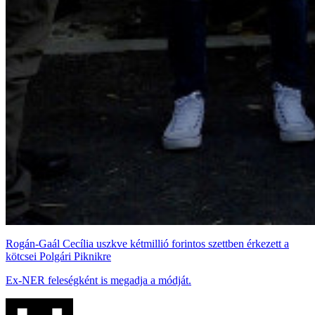
Rogán-Gaál Cecília uszkve kétmillió forintos szettben érkezett a
kötcsei Polgári Piknikre
Ex-NER feleségként is megadja a módját.