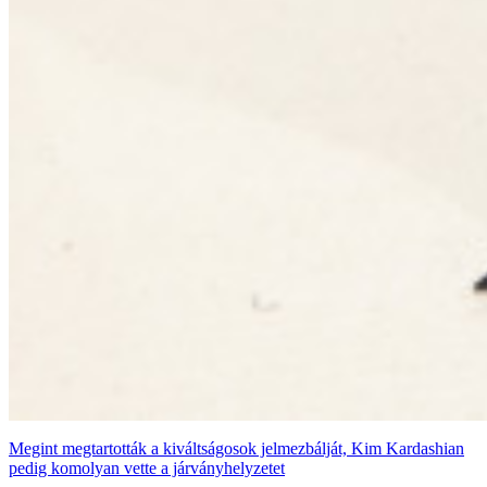
Megint megtartották a kiváltságosok jelmezbálját, Kim Kardashian
pedig komolyan vette a járványhelyzetet