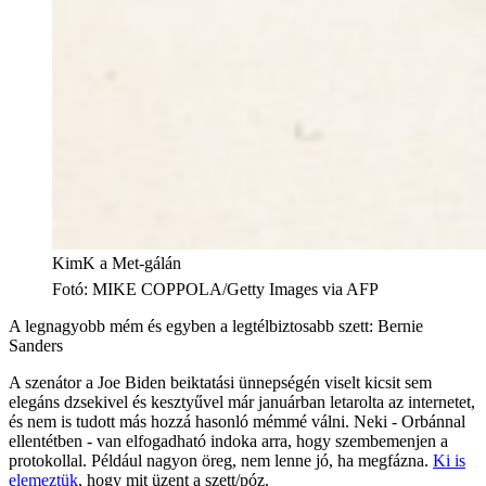
KimK a Met-gálán
Fotó
:
MIKE COPPOLA/Getty Images via AFP
A legnagyobb mém és egyben a legtélbiztosabb szett: Bernie
Sanders
A szenátor a Joe Biden beiktatási ünnepségén viselt kicsit sem
elegáns dzsekivel és kesztyűvel már januárban letarolta az internetet,
és nem is tudott más hozzá hasonló mémmé válni. Neki - Orbánnal
ellentétben - van elfogadható indoka arra, hogy szembemenjen a
protokollal. Például nagyon öreg, nem lenne jó, ha megfázna.
Ki is
elemeztük
, hogy mit üzent a szett/póz.