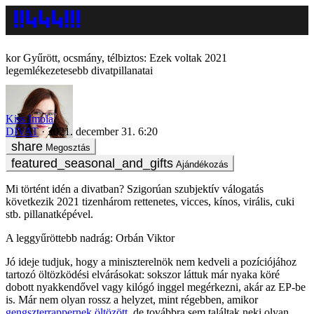
Gyűrött, ocsmány, télbiztos: Ezek voltak 2021
legemlékezetesebb divatpillanatai
Kiss Imola
DIVAT
2021. december 31. 6:20
Megosztás
Ajándékozás
Mi történt idén a divatban? Szigorúan szubjektív válogatás
következik 2021 tizenhárom rettenetes, vicces, kínos, virális, cuki
stb. pillanatképével.
A leggyűröttebb nadrág: Orbán Viktor
Jó ideje tudjuk, hogy a miniszterelnök nem kedveli a pozíciójához
tartozó öltözködési elvárásokat: sokszor láttuk már nyaka köré
dobott nyakkendővel vagy kilógó inggel megérkezni, akár az EP-be
is. Már nem olyan rossz a helyzet, mint régebben, amikor
gengszterrappernek öltözött
, de továbbra sem találtak neki olyan