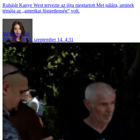
Ruháját Kanye West tervezte az újra megtartott Met gálára, aminek
témája az „amerikai függetlenség” volt.
Mészáros Juli
DIVAT
2021. szeptember 14. 4:31