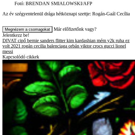
Fotó
:
BRENDAN SMIALOWSKI/AFP
Az év szégyentelenül drága hétköznapi szettje: Rogán-Gaál Cecília
Már előfizetőnk vagy?
Megnézem a csomagokat
Jelentkezz be!
DIVAT
cipő
bernie sanders
flitter
kim kardashian
mém
y2k
ruha
ez
volt 2021
rogán cecilia
balenciaga
orbán viktor
crocs
gucci
lionel
messi
Kapcsolódó cikkek