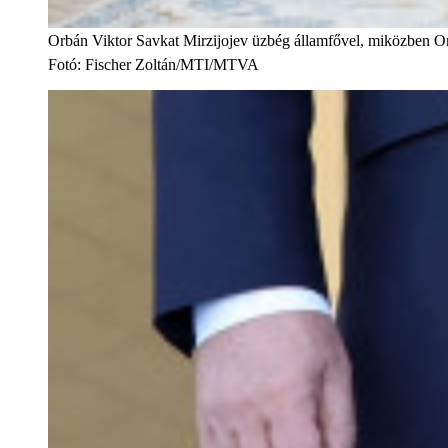
Orbán Viktor Savkat Mirzijojev üzbég államfővel, miközben Or
Fotó
:
Fischer Zoltán/MTI/MTVA