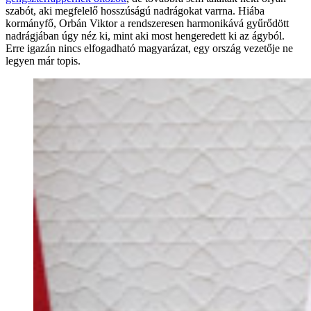
szabót, aki megfelelő hosszúságú nadrágokat varrna. Hiába
kormányfő, Orbán Viktor a rendszeresen harmonikává gyűrődött
nadrágjában úgy néz ki, mint aki most hengeredett ki az ágyból.
Erre igazán nincs elfogadható magyarázat, egy ország vezetője ne
legyen már topis.