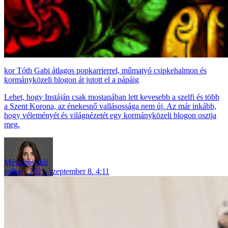
Tóth Gabi átlagos popkarrierrel, műmatyó csipkehalmon és
kormányközeli blogon át jutott el a pápáig
Lehet, hogy Instáján csak mostanában lett kevesebb a szelfi és több
a Szent Korona, az énekesnő vallásossága nem új. Az már inkább,
hogy véleményét és világnézetét egy kormányközeli blogon osztja
meg.
Mészáros Juli
vallás
2021. szeptember 8. 4:11