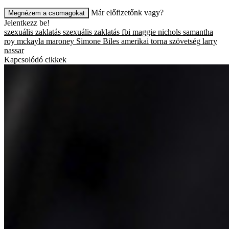
Már előfizetőnk vagy?
Megnézem a csomagokat
Jelentkezz be!
szexuális zaklatás
szexuális zaklatás
fbi
maggie nichols
samantha
roy
mckayla maroney
Simone Biles
amerikai torna szövetség
larry
nassar
Kapcsolódó cikkek