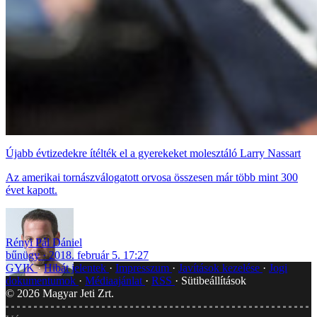
Újabb évtizedekre ítélték el a gyerekeket molesztáló Larry Nassart
Az amerikai tornászválogatott orvosa összesen már több mint 300
évet kapott.
Rényi Pál Dániel
bűnügy
2018. február 5. 17:27
GYIK
Hibát jelentek
Impresszum
Javítások kezelése
Jogi
dokumentumok
Médiaajánlat
RSS
Sütibeállítások
©
2026
Magyar Jeti Zrt.