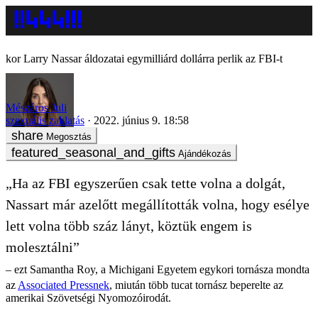
Larry Nassar áldozatai egymilliárd dollárra perlik az FBI-t
Mészáros Juli
szexuális zaklatás
2022. június 9. 18:58
Megosztás
Ajándékozás
„Ha az FBI egyszerűen csak tette volna a dolgát,
Nassart már azelőtt megállították volna, hogy esélye
lett volna több száz lányt, köztük engem is
molesztálni”
– ezt Samantha Roy, a Michigani Egyetem egykori tornásza mondta
az
Associated Pressnek
, miután több tucat tornász beperelte az
amerikai Szövetségi Nyomozóirodát.