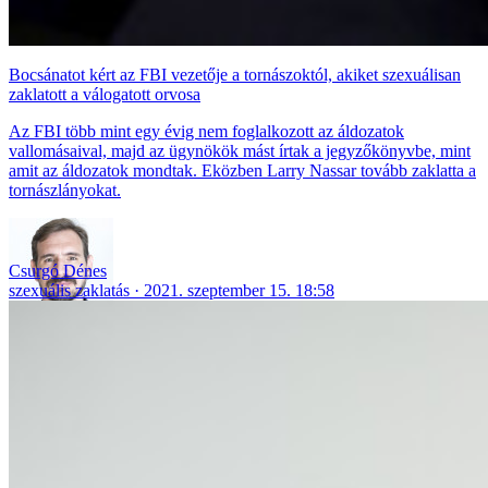
Bocsánatot kért az FBI vezetője a tornászoktól, akiket szexuálisan
zaklatott a válogatott orvosa
Az FBI több mint egy évig nem foglalkozott az áldozatok
vallomásaival, majd az ügynökök mást írtak a jegyzőkönyvbe, mint
amit az áldozatok mondtak. Eközben Larry Nassar tovább zaklatta a
tornászlányokat.
Csurgó Dénes
szexuális zaklatás
2021. szeptember 15. 18:58