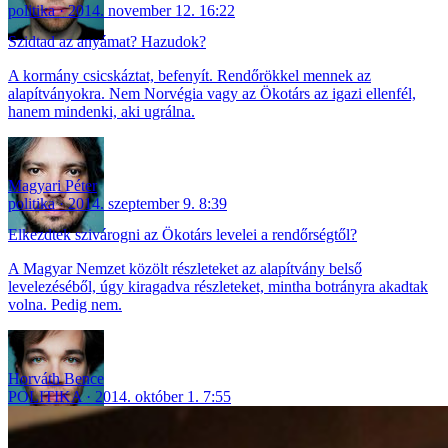
politika
2014. november 12. 16:22
Szidtad az anyámat? Hazudok?
A kormány csicskáztat, befenyít. Rendőrökkel mennek az
alapítványokra. Nem Norvégia vagy az Ökotárs az igazi ellenfél,
hanem mindenki, aki ugrálna.
Magyari Péter
politika
2014. szeptember 9. 8:39
Elkezdtek szivárogni az Ökotárs levelei a rendőrségtől?
A Magyar Nemzet közölt részleteket az alapítvány belső
levelezéséből, úgy kiragadva részleteket, mintha botrányra akadtak
volna. Pedig nem.
Horváth Bence
POLITIKA
2014. október 1. 7:55