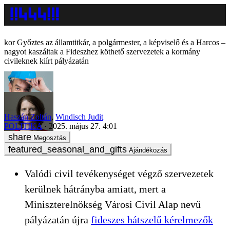
Győztes az államtitkár, a polgármester, a képviselő és a Harcos –
nagyot kaszáltak a Fideszhez köthető szervezetek a kormány
civileknek kiírt pályázatán
Haszán Zoltán
,
Windisch Judit
POLITIKA
2025. május 27. 4:01
Megosztás
Ajándékozás
Valódi civil tevékenységet végző szervezetek
kerülnek hátrányba amiatt, mert a
Miniszterelnökség Városi Civil Alap nevű
pályázatán újra
fideszes hátszelű kérelmezők