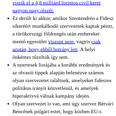
viszik el a 4,8 milliárd forintos civil keret
nagyon nagy részét.
Ez derült ki akkor, amikor Szentendrén a Fidesz
sikeréért munkálkodó szervezetek kaptak pénzt,
a törökországi földrengés után embereket
mentő egyesület
viszont nem
, vagyis
csak
azután, hogy ebből botrány lett
. A helyi
önkéntes tűzoltók így sem.
A nyertesek listájába a korábbi eredmények és
az olvasói tippek alapján belenézve számos
olyan szervezetet találtunk, amelyeket fideszes
politikus irányít közvetlenül, és amelyek
hiperaktívvá válnak kampány idején.
Olyan szervezet is van, ami úgy szervez Rétvári
Bencének polgári estet, hogy közben EU-s