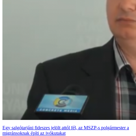
Egy salgótarjáni fideszes jelölt attól fél, az MSZP-s polgármester a
migránsoknak építi az ivókutakat