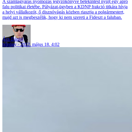
A számlagyáras nyomozás jegyzőkönyve betekintést nyújt egy apró
falu politikai életébe. Pályázat-ügyben a KDNP frakció titkára hívja
a helyi vállalkozót, ő disznóvágás közben riasztja a polgármestert,
majd azt is megbeszélik, hogy ki nem szereti a Fideszt a faluban.
Ács Dániel
bűnügy
2022. május 18. 4:02