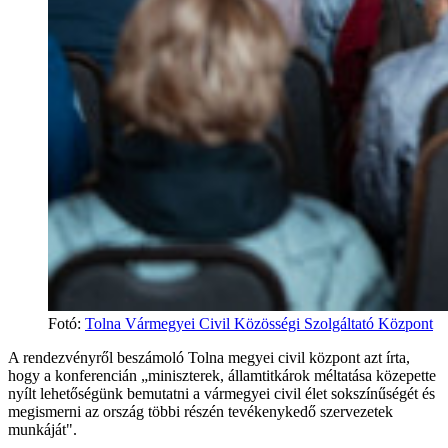
Fotó
:
Tolna Vármegyei Civil Közösségi Szolgáltató Központ
A rendezvényről beszámoló Tolna megyei civil központ azt írta,
hogy a konferencián „miniszterek, államtitkárok méltatása közepette
nyílt lehetőségünk bemutatni a vármegyei civil élet sokszínűségét és
megismerni az ország többi részén tevékenykedő szervezetek
munkáját".