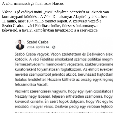
A zöld-narancssárga fidelitasos Harcos
Vácon is jó eséllyel indul „civil” pályázati pénzekért az, akinek van
kormánypárti kötödése. A Zöld Dunakanyar Alapítvány 2024-ben
11 millió, most 10,4 millió forintot kapott. A szervezet vezetője
Szabó Csaba, a váci Fidelitas elnöke, fideszes önkormányzati
képviselő, a tavalyi kampányban hivatkozott is a szervezetre.