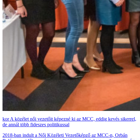
A közélet női vezetőit képezné ki az MCC, eddig kevés sikerrel,
de annál több fideszes politikussal
2018-ban indult a Női Közéleti Vezetőképző az MCC-n, Orbán