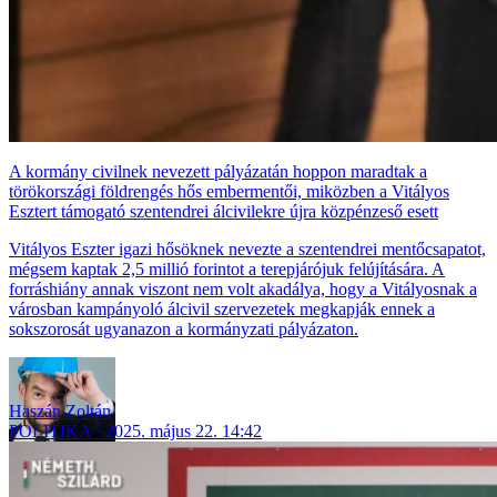
A kormány civilnek nevezett pályázatán hoppon maradtak a
törökországi földrengés hős embermentői, miközben a Vitályos
Esztert támogató szentendrei álcivilekre újra közpénzeső esett
Vitályos Eszter igazi hősöknek nevezte a szentendrei mentőcsapatot,
mégsem kaptak 2,5 millió forintot a terepjárójuk felújítására. A
forráshiány annak viszont nem volt akadálya, hogy a Vitályosnak a
városban kampányoló álcivil szervezetek megkapják ennek a
sokszorosát ugyanazon a kormányzati pályázaton.
Haszán Zoltán
POLITIKA
2025. május 22. 14:42