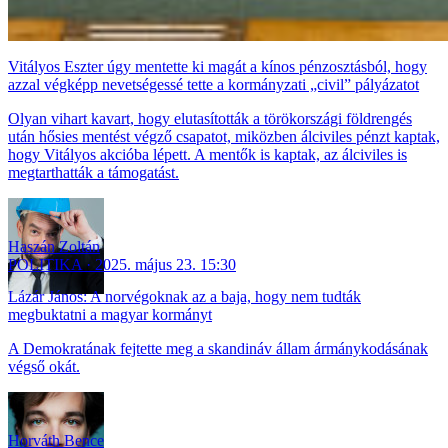
Vitályos Eszter úgy mentette ki magát a kínos pénzosztásból, hogy
azzal végképp nevetségessé tette a kormányzati „civil” pályázatot
Olyan vihart kavart, hogy elutasították a törökországi földrengés
után hősies mentést végző csapatot, miközben álciviles pénzt kaptak,
hogy Vitályos akcióba lépett. A mentők is kaptak, az álciviles is
megtarthatták a támogatást.
Haszán Zoltán
POLITIKA
2025. május 23. 15:30
Lázár János: A norvégoknak az a baja, hogy nem tudták
megbuktatni a magyar kormányt
A Demokratának fejtette meg a skandináv állam ármánykodásának
végső okát.
Horváth Bence