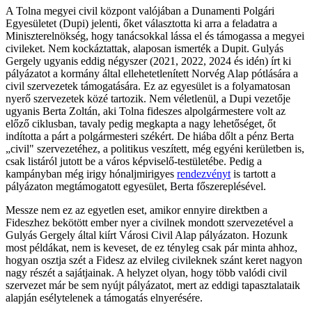
A Tolna megyei civil központ valójában a Dunamenti Polgári
Egyesületet (Dupi) jelenti, őket választotta ki arra a feladatra a
Miniszterelnökség, hogy tanácsokkal lássa el és támogassa a megyei
civileket. Nem kockáztattak, alaposan ismerték a Dupit. Gulyás
Gergely ugyanis eddig négyszer (2021, 2022, 2024 és idén) írt ki
pályázatot a kormány által ellehetetlenített Norvég Alap pótlására a
civil szervezetek támogatására. Ez az egyesület is a folyamatosan
nyerő szervezetek közé tartozik. Nem véletlenül, a Dupi vezetője
ugyanis Berta Zoltán, aki Tolna fideszes alpolgármestere volt az
előző ciklusban, tavaly pedig megkapta a nagy lehetőséget, őt
indította a párt a polgármesteri székért. De hiába dőlt a pénz Berta
„civil" szervezetéhez, a politikus veszített, még egyéni kerületben is,
csak listáról jutott be a város képviselő-testületébe. Pedig a
kampányban még irigy hónaljmirigyes
rendezvényt
is tartott a
pályázaton megtámogatott egyesület, Berta főszereplésével.
Messze nem ez az egyetlen eset, amikor ennyire direktben a
Fideszhez bekötött ember nyer a civilnek mondott szervezetével a
Gulyás Gergely által kiírt Városi Civil Alap pályázaton. Hozunk
most példákat, nem is keveset, de ez tényleg csak pár minta ahhoz,
hogyan osztja szét a Fidesz az elvileg civileknek szánt keret nagyon
nagy részét a sajátjainak. A helyzet olyan, hogy több valódi civil
szervezet már be sem nyújt pályázatot, mert az eddigi tapasztalataik
alapján esélytelenek a támogatás elnyerésére.