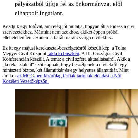
pályázatból újítja fel az önkormányzat elől
elhappolt ingatlant.
Kezdjük egy fotóval, ami elég jól mutatja, hogyan áll a Fidesz a civil
szervezetekhez. Mármint nem azokhoz, akiket éppen próbál
ellehetetleníteni. Hanem a baráti narancssárga civilekhez.
Ez itt egy májusi kerekasztal-beszélgetésről készült kép, a Tolna
Megyei Civil Központ
rakta ki büszkén
. A III. Országos Civil
Konferencián készült. A téma: a civil szféra aktualitásairól. Akik a
„kerekasztalnál" szót kapnak, hogy beszéljenek a civilekről: egy
miniszteri biztos, két államtitkár és egy helyettes államtitkár. Mint
amikor
az MCC-ben kizárólag férfiak tartottak előadást a Női
Közéleti Vezetőképzőn.