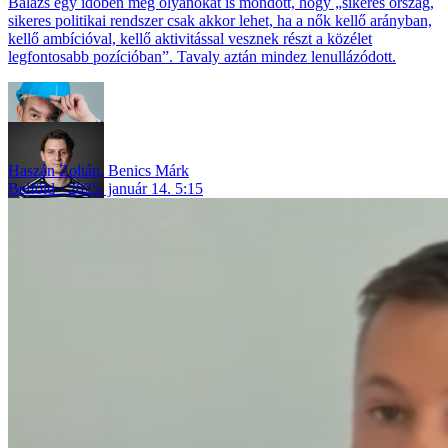
Balázs egy időben még olyanokat is mondott, hogy „sikeres ország,
sikeres politikai rendszer csak akkor lehet, ha a nők kellő arányban,
kellő ambícióval, kellő aktivitással vesznek részt a közélet
legfontosabb pozícióban”. Tavaly aztán mindez lenullázódott.
Haszán Zoltán
,
Benics Márk
Belföld
2025. január 14. 5:15