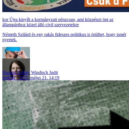
Újra kinyílt a kormányzati pénzcsap, ami közpénzt önt az
állampárthoz közel álló civil szervezetekre
Németh Szilárd és egy rakás fideszes politikus is örülhet, hogy ismét
nyertek.
Haszán Zoltán
,
Windisch Judit
belföld
2025. május 21. 14:19