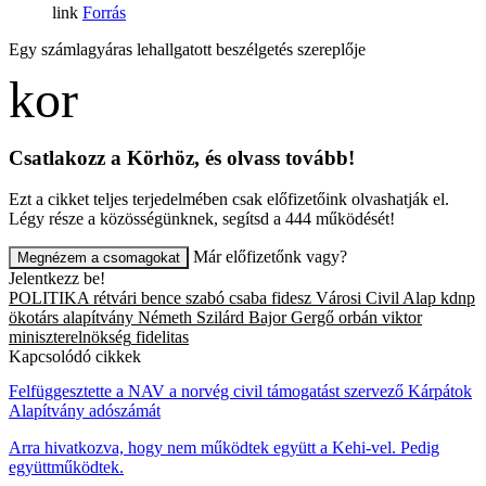
Forrás
Egy számlagyáras lehallgatott beszélgetés szereplője
Csatlakozz a Körhöz, és olvass tovább!
Ezt a cikket teljes terjedelmében csak előfizetőink olvashatják el.
Légy része a közösségünknek, segítsd a 444 működését!
Már előfizetőnk vagy?
Megnézem a csomagokat
Jelentkezz be!
POLITIKA
rétvári bence
szabó csaba
fidesz
Városi Civil Alap
kdnp
ökotárs alapítvány
Németh Szilárd
Bajor Gergő
orbán viktor
miniszterelnökség
fidelitas
Kapcsolódó cikkek
Felfüggesztette a NAV a norvég civil támogatást szervező Kárpátok
Alapítvány adószámát
Arra hivatkozva, hogy nem működtek együtt a Kehi-vel. Pedig
együttműködtek.