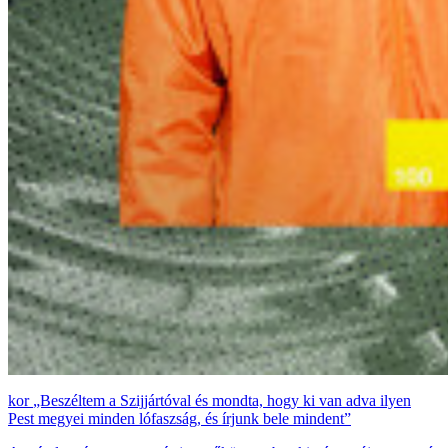
„Beszéltem a Szijjártóval és mondta, hogy ki van adva ilyen
Pest megyei minden lófaszság, és írjunk bele mindent”