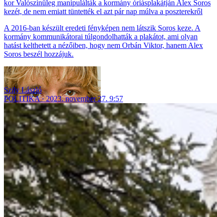
Valószínűleg manipulálták a kormány óriásplakátján Alex Soros
kezét, de nem emiatt tüntették el azt pár nap múlva a poszterekről
A 2016-ban készült eredeti fényképen nem látszik Soros keze. A
kormány kommunikátorai túlgondolhatták a plakátot, ami olyan
hatást kelthetett a nézőiben, hogy nem Orbán Viktor, hanem Alex
Soros beszél hozzájuk.
Szily László
POLITIKA
2023. november 27. 9:57