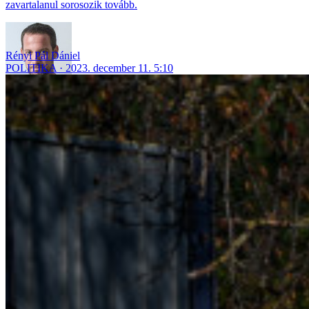
zavartalanul sorosozik tovább.
Rényi Pál Dániel
POLITIKA
2023. december 11. 5:10