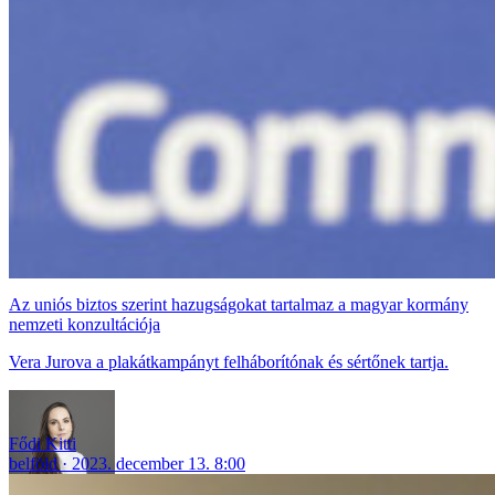
Az uniós biztos szerint hazugságokat tartalmaz a magyar kormány
nemzeti konzultációja
Vera Jurova a plakátkampányt felháborítónak és sértőnek tartja.
Fődi Kitti
belföld
2023. december 13. 8:00