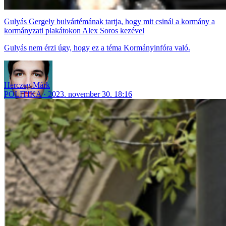
Gulyás Gergely bulvártémának tartja, hogy mit csinál a kormány a
kormányzati plakátokon Alex Soros kezével
Gulyás nem érzi úgy, hogy ez a téma Kormányinfóra való.
Herczeg Márk
POLITIKA
2023. november 30. 18:16