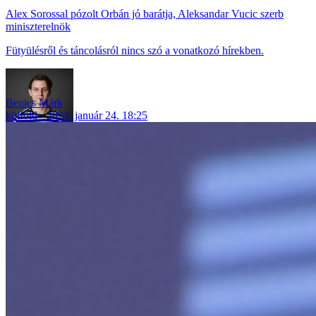
Alex Sorossal pózolt Orbán jó barátja, Aleksandar Vucic szerb
miniszterelnök
Fütyülésről és táncolásról nincs szó a vonatkozó hírekben.
Benics Márk
külföld
2024. január 24. 18:25