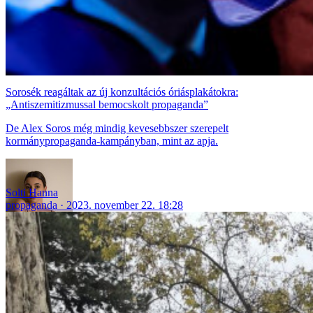
Sorosék reagáltak az új konzultációs óriásplakátokra:
„Antiszemitizmussal bemocskolt propaganda”
De Alex Soros még mindig kevesebbszer szerepelt
kormánypropaganda-kampányban, mint az apja.
Solti Hanna
propaganda
2023. november 22. 18:28