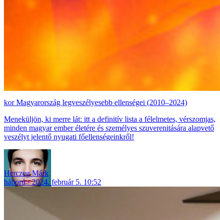
Magyarország legveszélyesebb ellenségei (2010–2024)
Meneküljön, ki merre lát: itt a definitív lista a félelmetes, vérszomjas,
minden magyar ember életére és személyes szuverenitására alapvető
veszélyt jelentő nyugati főellenségeinkről!
Herczeg Márk
háború
2024. február 5. 10:52