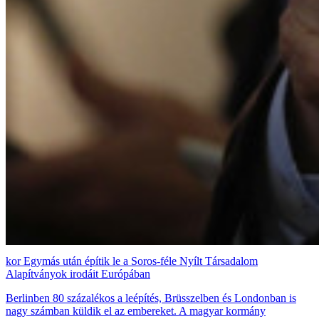
Egymás után építik le a Soros-féle Nyílt Társadalom
Alapítványok irodáit Európában
Berlinben 80 százalékos a leépítés, Brüsszelben és Londonban is
nagy számban küldik el az embereket. A magyar kormány