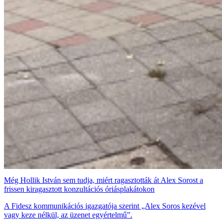
Még Hollik István sem tudja, miért ragasztották át Alex Sorost a
frissen kiragasztott konzultációs óriásplakátokon
A Fidesz kommunikációs igazgatója szerint „Alex Soros kezével
vagy keze nélkül, az üzenet egyértelmű”.