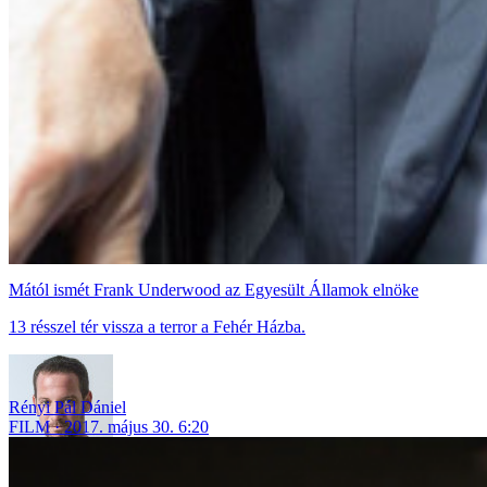
Mától ismét Frank Underwood az Egyesült Államok elnöke
13 résszel tér vissza a terror a Fehér Házba.
Rényi Pál Dániel
FILM
2017. május 30. 6:20