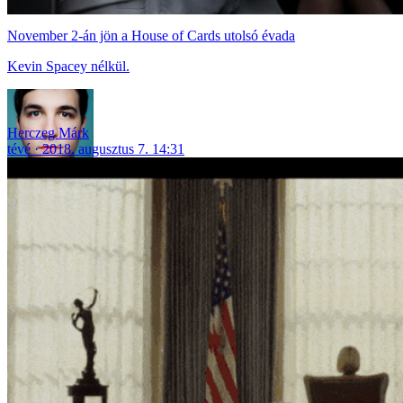
November 2-án jön a House of Cards utolsó évada
Kevin Spacey nélkül.
Herczeg Márk
tévé
2018. augusztus 7. 14:31