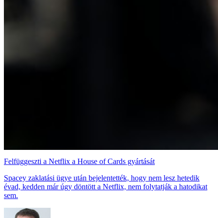
Felfüggeszti a Netflix a House of Cards gyártását
Spacey zaklatási ügye után bejelentették, hogy nem lesz hetedik
évad, kedden már úgy döntött a Netflix, nem folytatják a hatodikat
sem.