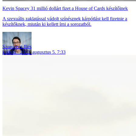
Kevin Spacey 31 millió dollárt fizet a House of Cards készítőinek
A szexuális zaklatással vádolt színésznek kárpótlást kell fizetnie a
készítőknek, miután ki kellett írni a sorozatból.
Szurovecz Illés
külföld
2022. augusztus 5. 7:33