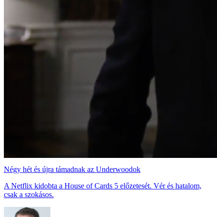
Négy hét és újra támadnak az Underwoodok
A Netflix kidobta a House of Cards 5 előzetesét. Vér és hatalom,
csak a szokásos.