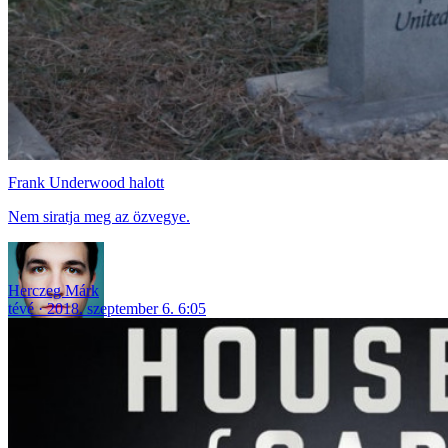
Frank Underwood halott
Nem siratja meg az özvegye.
Herczeg Márk
tévé
2018. szeptember 6. 6:05