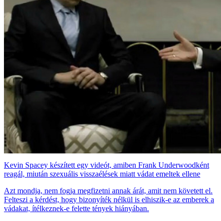
Kevin Spacey készített egy videót, amiben Frank Underwoodként
reagál, miután szexuális visszaélések miatt vádat emeltek ellene
Azt mondja, nem fogja megfizetni annak árát, amit nem követett el.
Felteszi a kérdést, hogy bizonyíték nélkül is elhiszik-e az emberek a
vádakat, ítélkeznek-e felette tények hiányában.