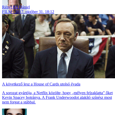
Rényi Pál Dániel
FILM
2017. október 31. 18:12
A következő lesz a House of Cards utolsó évada
A sorozat gyártója, a Netflix közölte, hogy „mélyen felzaklatta” őket
Kevin Spacey botránya. A Frank Underwoodot alakító színész most
nem forgat a stábbal.