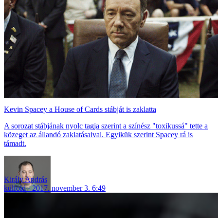
Kevin Spacey a House of Cards stábját is zaklatta
A sorozat stábjának nyolc tagja szerint a színész "toxikussá" tette a
közeget az állandó zaklatásaival. Egyikük szerint Spacey rá is
támadt.
Király András
külföld
2017. november 3. 6:49