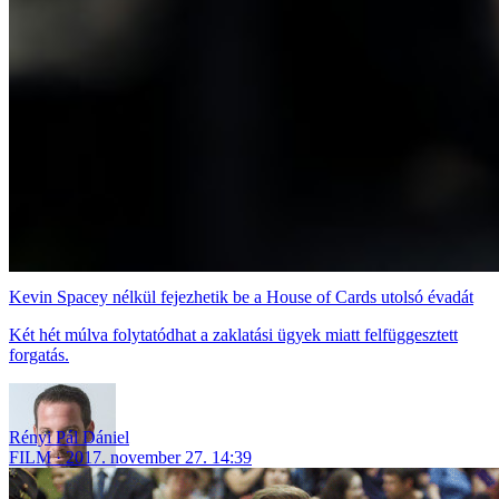
Kevin Spacey nélkül fejezhetik be a House of Cards utolsó évadát
Két hét múlva folytatódhat a zaklatási ügyek miatt felfüggesztett
forgatás.
Rényi Pál Dániel
FILM
2017. november 27. 14:39