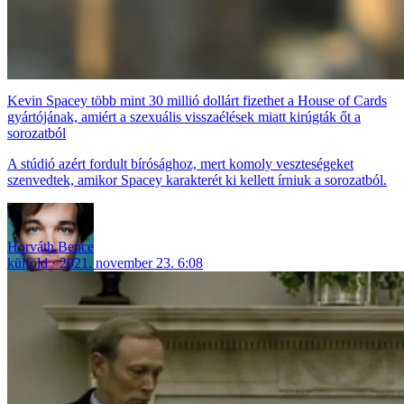
Kevin Spacey több mint 30 millió dollárt fizethet a House of Cards
gyártójának, amiért a szexuális visszaélések miatt kirúgták őt a
sorozatból
A stúdió azért fordult bírósághoz, mert komoly veszteségeket
szenvedtek, amikor Spacey karakterét ki kellett írniuk a sorozatból.
Horváth Bence
külföld
2021. november 23. 6:08