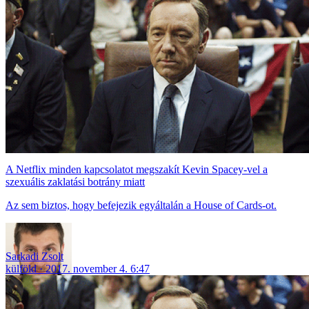
A Netflix minden kapcsolatot megszakít Kevin Spacey-vel a
szexuális zaklatási botrány miatt
Az sem biztos, hogy befejezik egyáltalán a House of Cards-ot.
Sarkadi Zsolt
külföld
2017. november 4. 6:47