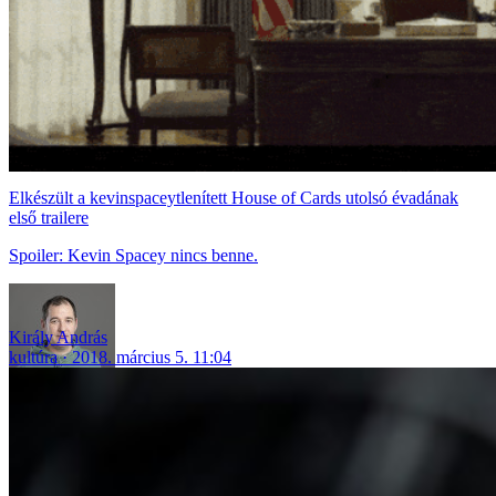
Elkészült a kevinspaceytlenített House of Cards utolsó évadának
első trailere
Spoiler: Kevin Spacey nincs benne.
Király András
kultúra
2018. március 5. 11:04