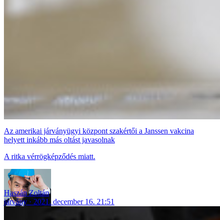
Az amerikai járványügyi központ szakértői a Janssen vakcina
helyett inkább más oltást javasolnak
A ritka vérrögképződés miatt.
Haszán Zoltán
járvány
2021. december 16. 21:51