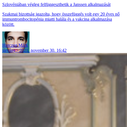
Szlovéniában végleg felfüggeszthetik a Janssen alkalmazását
Szakmai bizottság igazolta, hogy összefüggés volt egy 20 éves nő
immuntrombocitopénia miatti halála és a vakcina alkalmazása
között.
Herczeg Márk
járvány
2021. november 30. 16:42