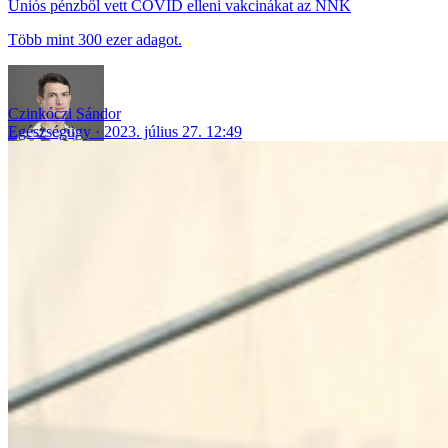
Uniós pénzből vett COVID elleni vakcinákat az NNK
Több mint 300 ezer adagot.
Czinkóczi Sándor
Egészségügy
2023. július 27. 12:49