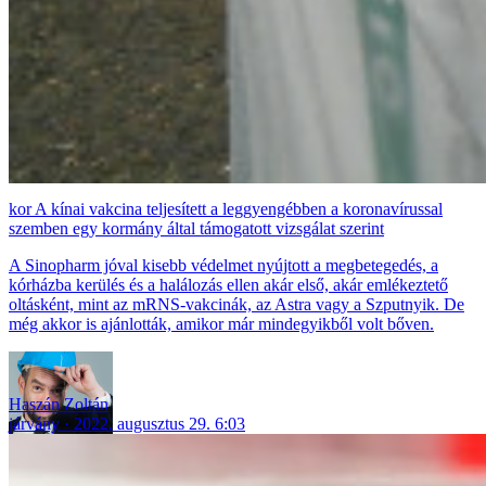
A kínai vakcina teljesített a leggyengébben a koronavírussal
szemben egy kormány által támogatott vizsgálat szerint
A Sinopharm jóval kisebb védelmet nyújtott a megbetegedés, a
kórházba kerülés és a halálozás ellen akár első, akár emlékeztető
oltásként, mint az mRNS-vakcinák, az Astra vagy a Szputnyik. De
még akkor is ajánlották, amikor már mindegyikből volt bőven.
Haszán Zoltán
járvány
2022. augusztus 29. 6:03