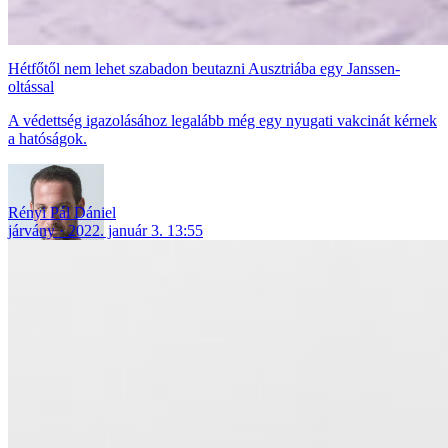
Hétfőtől nem lehet szabadon beutazni Ausztriába egy Janssen-
oltással
A védettség igazolásához legalább még egy nyugati vakcinát kérnek
a hatóságok.
Rényi Pál Dániel
járvány
2022. január 3. 13:55