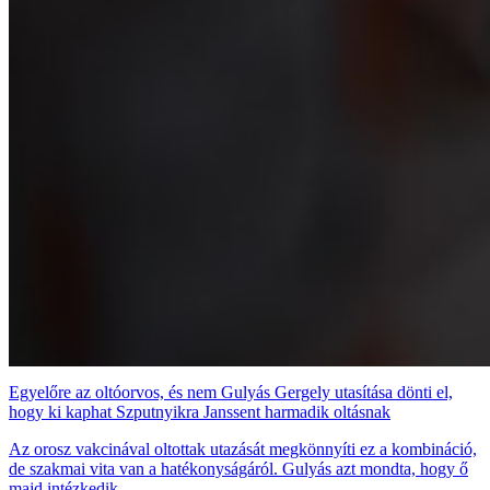
Egyelőre az oltóorvos, és nem Gulyás Gergely utasítása dönti el,
hogy ki kaphat Szputnyikra Janssent harmadik oltásnak
Az orosz vakcinával oltottak utazását megkönnyíti ez a kombináció,
de szakmai vita van a hatékonyságáról. Gulyás azt mondta, hogy ő
majd intézkedik.