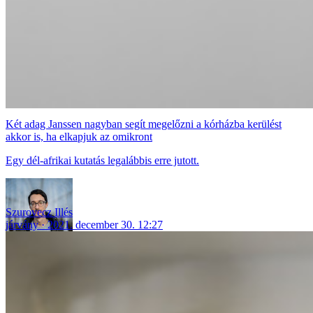
Két adag Janssen nagyban segít megelőzni a kórházba kerülést
akkor is, ha elkapjuk az omikront
Egy dél-afrikai kutatás legalábbis erre jutott.
Szurovecz Illés
járvány
2021. december 30. 12:27