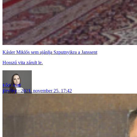
Kásler Miklós sem ajánlja Szputnyikra a Janssent
Hosszú vita zárult le.
Fődi Kitti
járvány
2021. november 25. 17:42