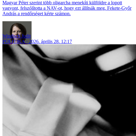
Magyar Péter szerint több oligarcha menekíti külföldre a lopott
vagyont, felszólította a NAV-ot, hogy ezt állítsák meg. Fekete-Győr
András a rendőrséget kérte számon.
Windisch Judit
POLITIKA
2026. április 28. 12:17