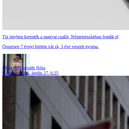
Tíz ügyben keresték a magyar csalót, Németországban fogták el
Összesen 7 évnyi börtön vár rá, 3 éve veszett nyoma.
Diószegi-Horváth Nóra
bűnügy
2026. április 27. 6:25