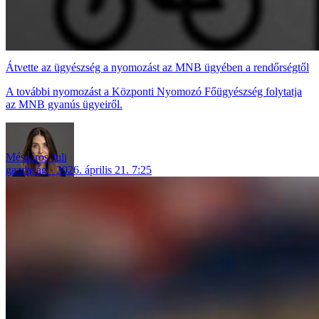
Átvette az ügyészség a nyomozást az MNB ügyében a rendőrségtől
A további nyomozást a Központi Nyomozó Főügyészség folytatja
az MNB gyanús ügyeiről.
Mészáros Juli
gazdaság
2026. április 21. 7:25