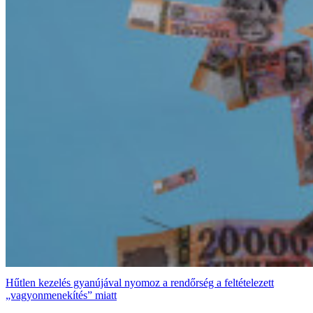
Hűtlen kezelés gyanújával nyomoz a rendőrség a feltételezett
„vagyonmenekítés” miatt