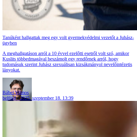
Tanúként hallgattak meg egy volt gyermekvédelmi vezetőt a Juhász-
ügyben
A meghallgatáson arról a 10 évvel ezelőtti esetről volt szó, amikor
Kuslits többedmagával beszámolt egy rendőrnek arról, hogy
tudomásuk szerint Juhász szexuálisan kizsákmányol nevelőintézetis
lányokat.
Bábel Vilmos
belföld
2025. szeptember 18. 13:39