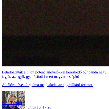
Letartóztatták a tiltott potencianövelőkkel kereskedő bűnbanda négy
tagját, az egyik gyanúsított ismert magyar testépítő
A hálózat éves forgalma meghaladta az egymilliárd forintot.
Német Szilvi
bűnügy
2026. június 10. 17:26