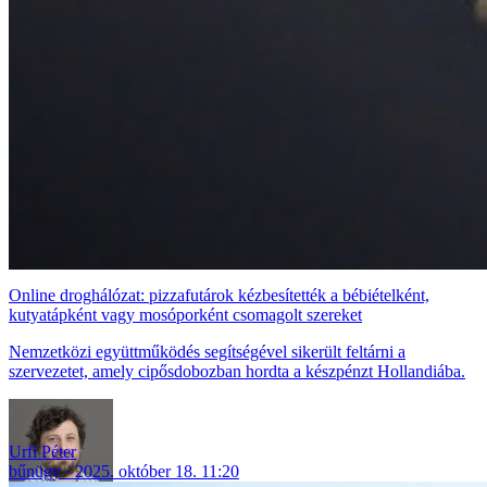
Online droghálózat: pizzafutárok kézbesítették a bébiételként,
kutyatápként vagy mosóporként csomagolt szereket
Nemzetközi együttműködés segítségével sikerült feltárni a
szervezetet, amely cipősdobozban hordta a készpénzt Hollandiába.
Urfi Péter
bűnügy
2025. október 18. 11:20