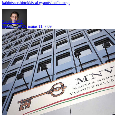
kábítószer-birtoklással gyanúsították meg.
Benics Márk
bűnügy
2026. május 11. 7:09