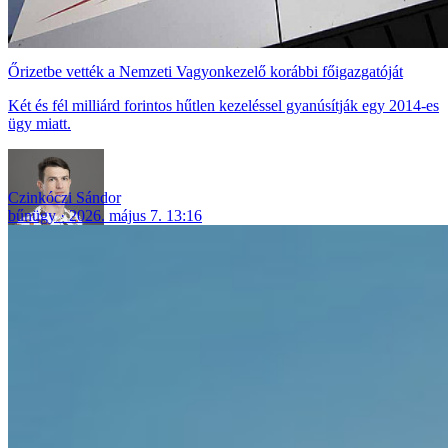
Őrizetbe vették a Nemzeti Vagyonkezelő korábbi főigazgatóját
Két és fél milliárd forintos hűtlen kezeléssel gyanúsítják egy 2014-es
ügy miatt.
Czinkóczi Sándor
bűnügy
2026. május 7. 13:16