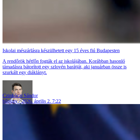
Iskolai mészárlásra készülhetett egy 15 éves fiú Budapesten
A rendőrök hétfőn fogták el az iskolájában. Korábban hasonló
támadásra bátorított egy szlovén barátját, aki januárban össze is
szurkált egy diáklányt.
Czinkóczi Sándor
bűnügy
2026. április 2. 7:22