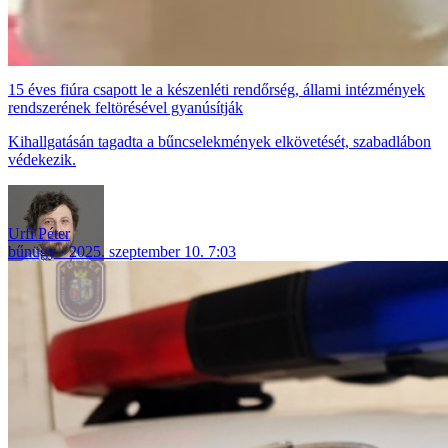
15 éves fiúra csapott le a készenléti rendőrség, állami intézmények
rendszerének feltörésével gyanúsítják
Kihallgatásán tagadta a bűncselekmények elkövetését, szabadlábon
védekezik.
Urfi Péter
bűnügy
2025. szeptember 10. 7:03