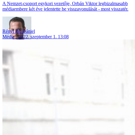
A Nemzet-csoport egykori vezetője, Orbán Viktor legbizalmasabb
médiaembere két éve jelentette be visszavonulását - most visszatér.
Rényi Pál Dániel
Média
2022. szeptember 1. 13:08