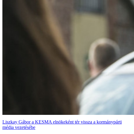
Liszkay Gábor a KESMA elnökeként tér vissza a kormánypárti
média vezetésébe