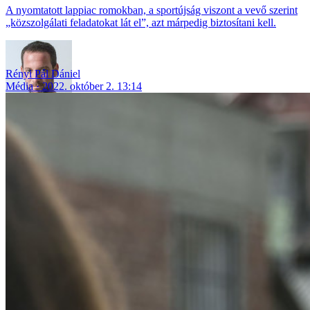
A nyomtatott lappiac romokban, a sportújság viszont a vevő szerint
„közszolgálati feladatokat lát el”, azt márpedig biztosítani kell.
Rényi Pál Dániel
Média
2022. október 2. 13:14