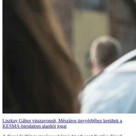
Liszkay Gábor visszavonult, Mészáros ügyvédjéhez kerültek a
KESMA-birodalom alapítói jogai