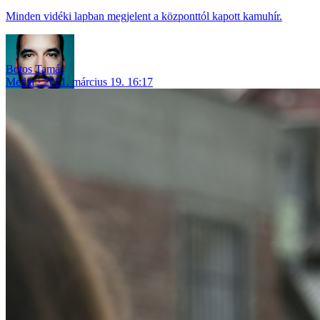
Minden vidéki lapban megjelent a központtól kapott kamuhír.
Botos Tamás
Média
2021. március 19. 16:17