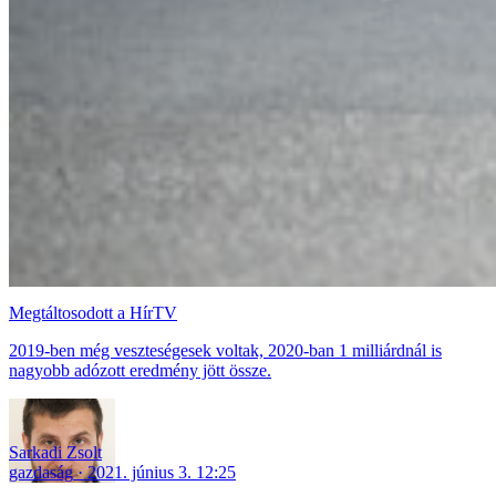
Megtáltosodott a HírTV
2019-ben még veszteségesek voltak, 2020-ban 1 milliárdnál is
nagyobb adózott eredmény jött össze.
Sarkadi Zsolt
gazdaság
2021. június 3. 12:25