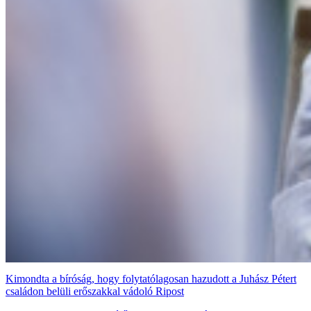
Kimondta a bíróság, hogy folytatólagosan hazudott a Juhász Pétert
családon belüli erőszakkal vádoló Ripost