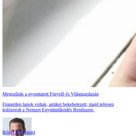
Megszűnik a nyomtatott Figyelő és Világgazdaság
Független lapok voltak, amiket bekebelezett, majd teljesen
ledózerolt a Nemzet Együttműködés Rendszere.
Rényi Pál Dániel