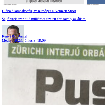
Hiába államosították, veszteséges a Nemzeti Sport
Sajtóhírek szerint 3 milliárdot fizetett érte tavaly az állam.
Rényi Pál Dániel
Média
2023. június 3. 19:09