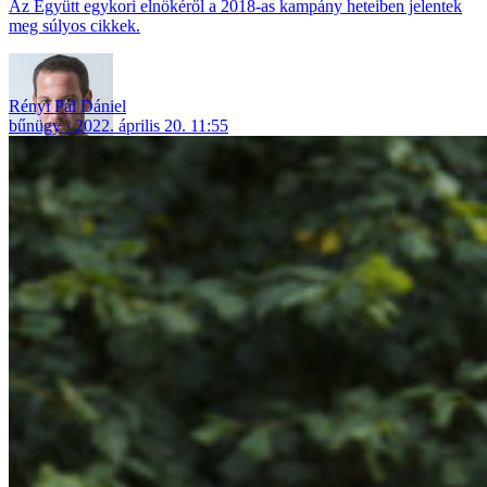
Az Együtt egykori elnökéről a 2018-as kampány heteiben jelentek
meg súlyos cikkek.
Rényi Pál Dániel
bűnügy
2022. április 20. 11:55