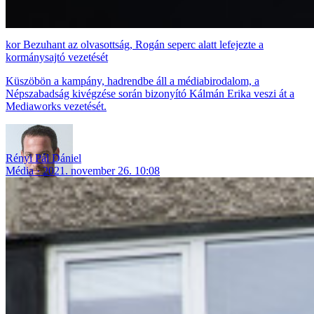
Bezuhant az olvasottság, Rogán seperc alatt lefejezte a
kormánysajtó vezetését
Küszöbön a kampány, hadrendbe áll a médiabirodalom, a
Népszabadság kivégzése során bizonyító Kálmán Erika veszi át a
Mediaworks vezetését.
Rényi Pál Dániel
Média
2021. november 26. 10:08