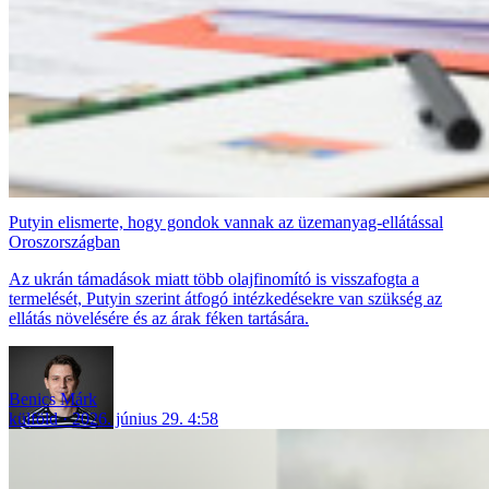
Putyin elismerte, hogy gondok vannak az üzemanyag-ellátással
Oroszországban
Az ukrán támadások miatt több olajfinomító is visszafogta a
termelését, Putyin szerint átfogó intézkedésekre van szükség az
ellátás növelésére és az árak féken tartására.
Benics Márk
külföld
2026. június 29. 4:58