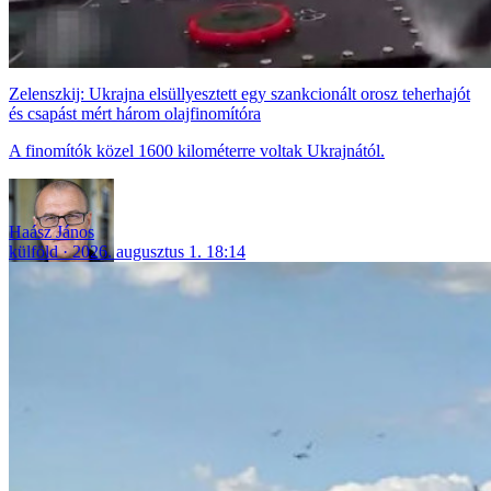
Zelenszkij: Ukrajna elsüllyesztett egy szankcionált orosz teherhajót
és csapást mért három olajfinomítóra
A finomítók közel 1600 kilométerre voltak Ukrajnától.
Haász János
külföld
2026. augusztus 1. 18:14