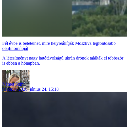
Fél évbe is beletelhet, mire helyreállítják Moszkva legfontosabb
olajfinomítóját
A létesítményt nagy hatótávolságú ukrán drónok találták el többször
is ebben a hónapban.
Német Szilvi
háború
2026. június 24. 15:18