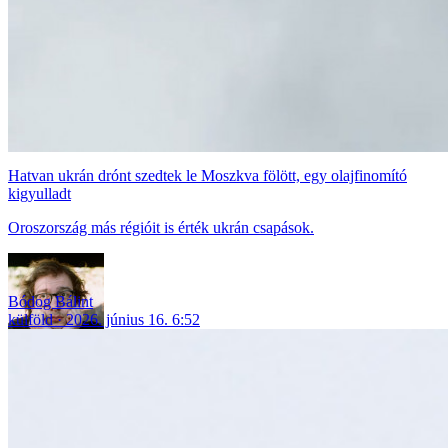
Hatvan ukrán drónt szedtek le Moszkva fölött, egy olajfinomító
kigyulladt
Oroszország más régióit is érték ukrán csapások.
Bódog Bálint
külföld
2026. június 16. 6:52