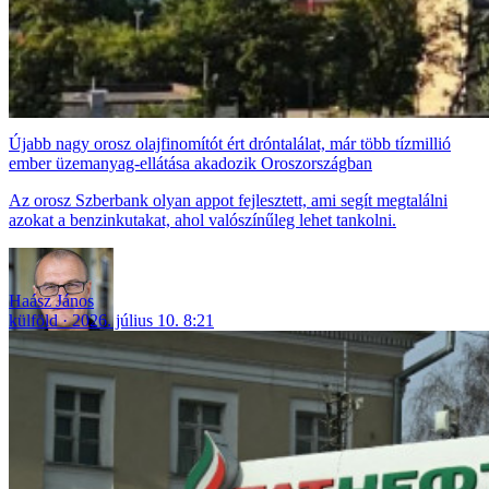
Újabb nagy orosz olajfinomítót ért dróntalálat, már több tízmillió
ember üzemanyag-ellátása akadozik Oroszországban
Az orosz Szberbank olyan appot fejlesztett, ami segít megtalálni
azokat a benzinkutakat, ahol valószínűleg lehet tankolni.
Haász János
külföld
2026. július 10. 8:21