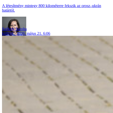
A létesítmény mintegy 800 kilométerre fekszik az orosz–ukrán
határtól.
Székely Sarolta
külföld
2026. május 21. 6:06