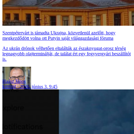
Szentpétervárt is támadta Ukrajna, közvetlenül azelőtt, hogy
megkezdődött volna ott Putyin saját világgazdasági fóruma
Az ukrán drónok vélhetően eltalálták az északnyugat-orosz térség
legnagyobb olajterminálját, de találat ért egy fegyvergyári beszállítót
is.
Haász János
külföld
2026. június 3. 9:45