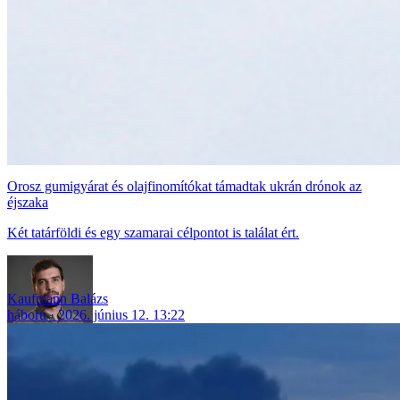
Orosz gumigyárat és olajfinomítókat támadtak ukrán drónok az
éjszaka
Két tatárföldi és egy szamarai célpontot is találat ért.
Kaufmann Balázs
háború
2026. június 12. 13:22