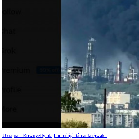
Ukrajna a Rosznyefty olajfinomítóját támadta éjszaka