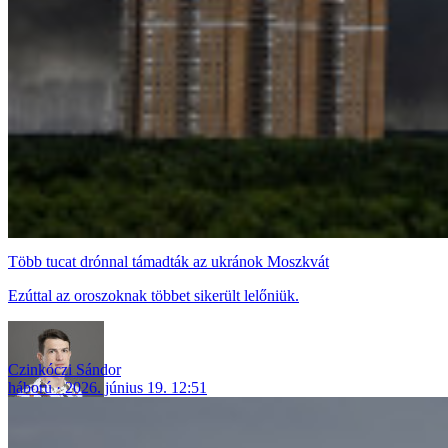
Több tucat drónnal támadták az ukránok Moszkvát
Ezúttal az oroszoknak többet sikerült lelőniük.
Czinkóczi Sándor
háború
2026. június 19. 12:51