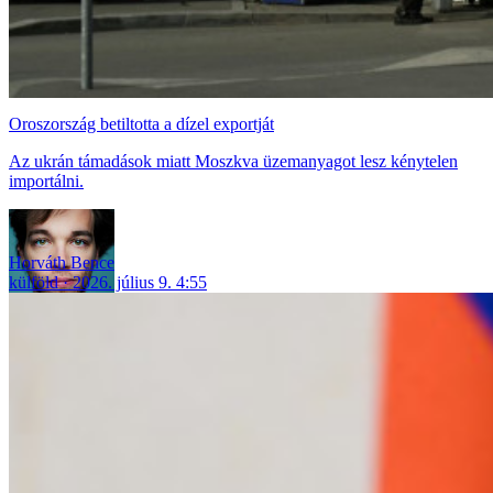
Oroszország betiltotta a dízel exportját
Az ukrán támadások miatt Moszkva üzemanyagot lesz kénytelen
importálni.
Horváth Bence
külföld
2026. július 9. 4:55