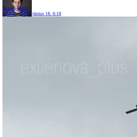
Benics Márk
külföld
2026. június 18. 6:18