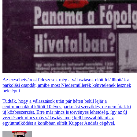
Az erzsébetvárosi fideszesek még a választások előtt felállították a
parkolási csapdát, amibe most Niedermüllerék kénytelenek lesznek
belelépni
Tudták, hogy a választások után pár héten belül lejár a
centrumosokkal kötött 10 éves parkolási szerződés, de nem írtak ki
új közbeszerzést. Erre már nincs is törvényes lehetőség, így az új
vezetésnek nincs más választás, meg kell hosszabbítani az
együttműködést a korábban elítélt Kupper András cégével.