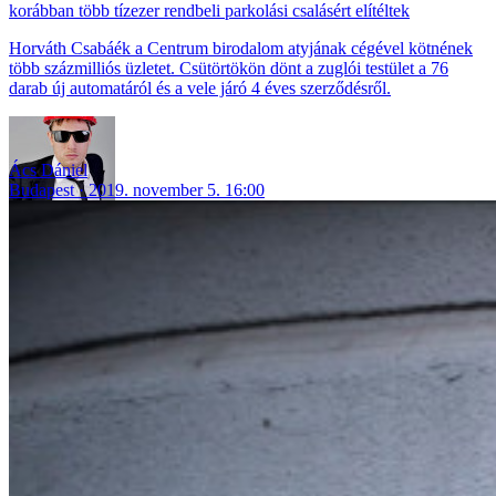
korábban több tízezer rendbeli parkolási csalásért elítéltek
Horváth Csabáék a Centrum birodalom atyjának cégével kötnének
több százmilliós üzletet. Csütörtökön dönt a zuglói testület a 76
darab új automatáról és a vele járó 4 éves szerződésről.
Ács Dániel
Budapest
2019. november 5. 16:00