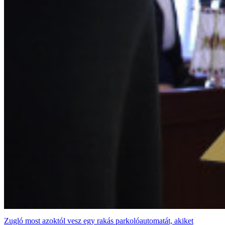
Zugló most azoktól vesz egy rakás parkolóautomatát, akiket