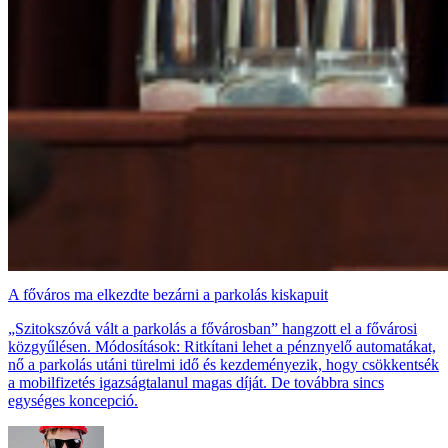
A főváros ma elkezdte bezárni a parkolás kiskapuit
„Szitokszóvá vált a parkolás a fővárosban” hangzott el a fővárosi
közgyűlésen. Módosítások: Ritkítani lehet a pénznyelő automatákat,
nő a parkolás utáni türelmi idő és kezdeményezik, hogy csökkentsék
a mobilfizetés igazságtalanul magas díját. De továbbra sincs
egységes koncepció.