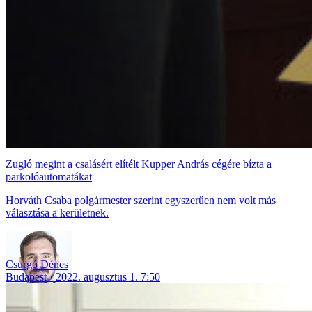
Zugló megint a csalásért elítélt Kupper András cégére bízta a
parkolóautomatákat
Horváth Csaba polgármester szerint egyszerűen nem volt más
választása a kerületnek.
Csurgó Dénes
Budapest
2022. augusztus 1. 7:50