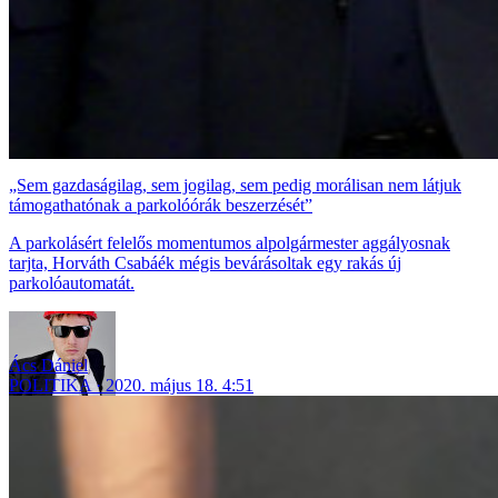
„Sem gazdaságilag, sem jogilag, sem pedig morálisan nem látjuk
támogathatónak a parkolóórák beszerzését”
A parkolásért felelős momentumos alpolgármester aggályosnak
tarjta, Horváth Csabáék mégis bevárásoltak egy rakás új
parkolóautomatát.
Ács Dániel
POLITIKA
2020. május 18. 4:51