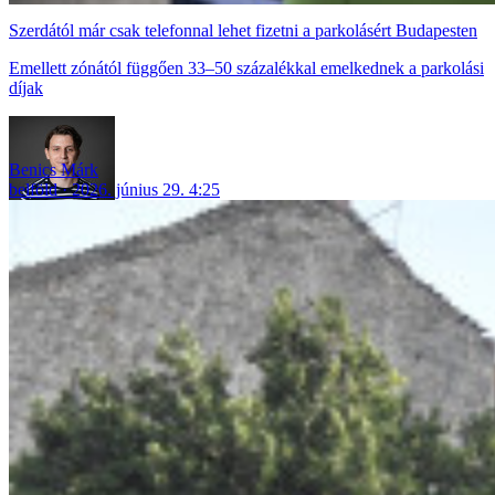
Szerdától már csak telefonnal lehet fizetni a parkolásért Budapesten
Emellett zónától függően 33–50 százalékkal emelkednek a parkolási
díjak
Benics Márk
belföld
2026. június 29. 4:25