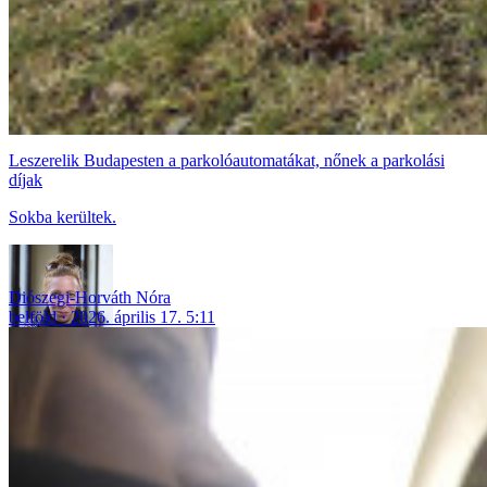
Leszerelik Budapesten a parkolóautomatákat, nőnek a parkolási
díjak
Sokba kerültek.
Diószegi-Horváth Nóra
belföld
2026. április 17. 5:11