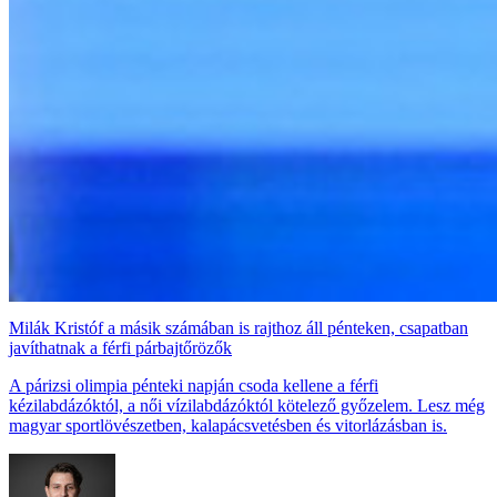
Milák Kristóf a másik számában is rajthoz áll pénteken, csapatban
javíthatnak a férfi párbajtőrözők
A párizsi olimpia pénteki napján csoda kellene a férfi
kézilabdázóktól, a női vízilabdázóktól kötelező győzelem. Lesz még
magyar sportlövészetben, kalapácsvetésben és vitorlázásban is.