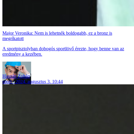
Major Veronika: Nem is lehetnék boldogabb, ez a bronz is
megríkatott
A sportpisztolyban dobogós sportlövő érezte, hogy benne van az
eredmény a kezében.
Haszán Zoltán
sport
2024. augusztus 3. 10:44