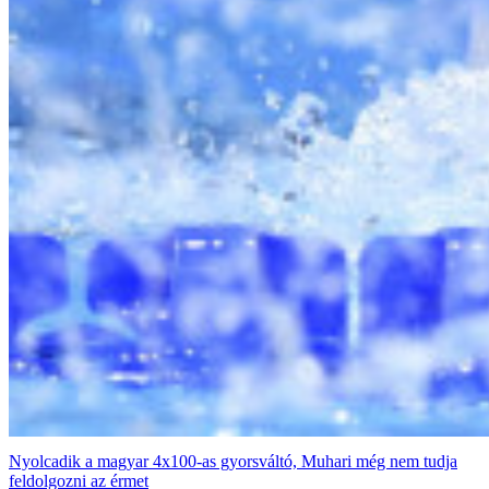
Nyolcadik a magyar 4x100-as gyorsváltó, Muhari még nem tudja
feldolgozni az érmet