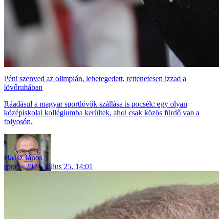
Péni szenved az olimpián, lebetegedett, rettenetesen izzad a
lövőruhában
Ráadásul a magyar sportlövők szállása is pocsék: egy olyan
középiskolai kollégiumba kerültek, ahol csak közös fürdő van a
folyosón.
Haász János
sport
2024. július 25. 14:01