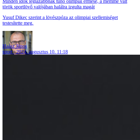
Minden idők leglazábbnak tűnő olimpiai érmese, a mémmé vált
török sportlövő valójában halálra izgulta magát
Yusuf Dikeç szerint a lövészpóza az olimpiai szellemiséget
testesítette meg.
Haász János
sport
2024. augusztus 10. 11:18