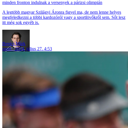
minden fronton indulnak a versenyek a párizsi olimpián
A legtöbb magyar Szilágyi Áronra figyel ma, de nem lenne helyes
megfeledkezni a többi kardozóról vagy a sportlövőkről sem. Sőt lesz
itt még sok egyéb is.
Benics Márk
sport
2024. július 27. 4:53