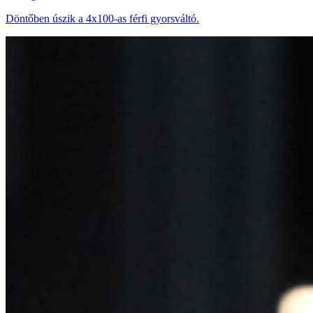
Döntőben úszik a 4x100-as férfi gyorsváltó.