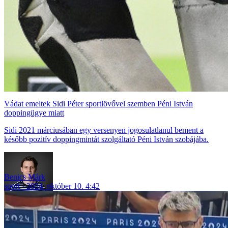
Vádat emeltek Sidi Péter sportlövővel szemben Péni István
doppingügye miatt
Sidi 2021 márciusában egy versenyen jogosulatlanul bement a
később pozitív doppingmintát szolgáltató Péni István szobájába.
Benics Márk
sport
2024. október 10. 4:42