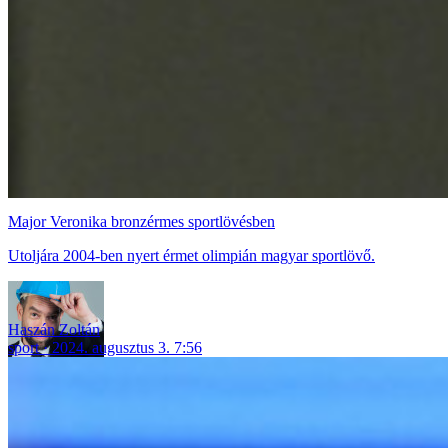
Major Veronika bronzérmes sportlövésben
Utoljára 2004-ben nyert érmet olimpián magyar sportlövő.
Haszán Zoltán
sport
2024. augusztus 3. 7:56