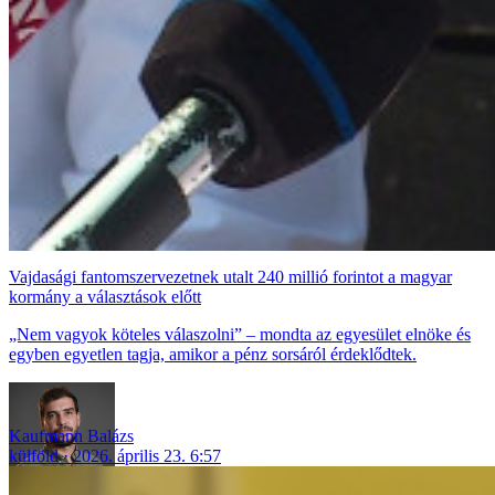
Vajdasági fantomszervezetnek utalt 240 millió forintot a magyar
kormány a választások előtt
„Nem vagyok köteles válaszolni” – mondta az egyesület elnöke és
egyben egyetlen tagja, amikor a pénz sorsáról érdeklődtek.
Kaufmann Balázs
külföld
2026. április 23. 6:57