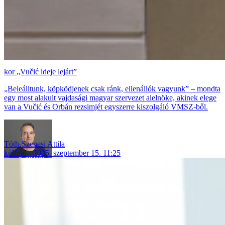
„Vučić ideje lejárt”
„Beleálltunk, köpködjenek csak ránk, ellenállók vagyunk” – mondta
egy most alakult vajdasági magyar szervezet alelnöke, akinek elege
van a Vučić és Orbán rezsimjét egyszerre kiszolgáló VMSZ-ből.
Tóth-Szenesi Attila
külföld
2025. szeptember 15. 11:25