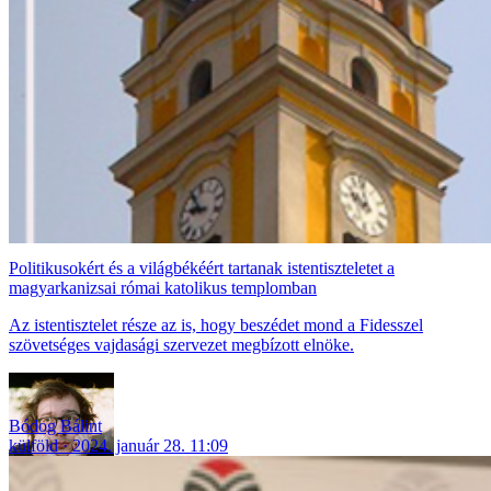
Politikusokért és a világbékéért tartanak istentiszteletet a
magyarkanizsai római katolikus templomban
Az istentisztelet része az is, hogy beszédet mond a Fidesszel
szövetséges vajdasági szervezet megbízott elnöke.
Bódog Bálint
külföld
2024. január 28. 11:09