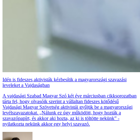
Idén is fideszes aktivisták kézbesítik a magyarországi szavazási
leveleket a Vajdaságban
A vajdasági Szabad Magyar Szó két éve márciusban cikksorozatban
tárta fel, hogy olvasóik szerint a vállaltan fideszes kötődésű
Vajdasági Magyar Szövetség aktivistái gyűjtik be a magyarországi
levélszavazatokat. „Nálunk ez úgy működött, hogy hozták a
szavazópapírt, és akkor aki hozta, az ki is töltötte nekünk” -
nyilatkozta nekünk akkor egy helyi szavazó.