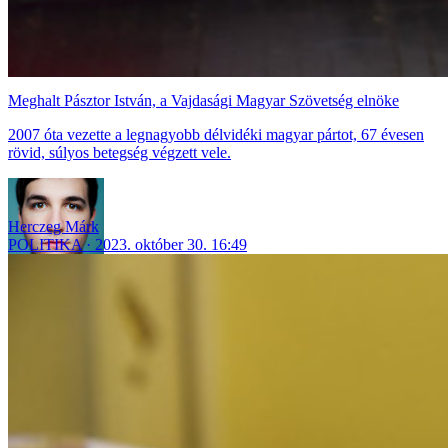
Meghalt Pásztor István, a Vajdasági Magyar Szövetség elnöke
2007 óta vezette a legnagyobb délvidéki magyar pártot, 67 évesen
rövid, súlyos betegség végzett vele.
Herczeg Márk
POLITIKA
2023. október 30. 16:49