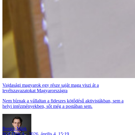
Vajdasági magyarok egy része saját maga viszi át a
levélszavazatokat Magyarországra
Nem bíznak a vállaltan a fideszes kötődésű aktivistákban, sem a
helyi intézményekben, sőt még a postában sem.
Benics Márk
POLITIKA
2026. április 4. 15:19