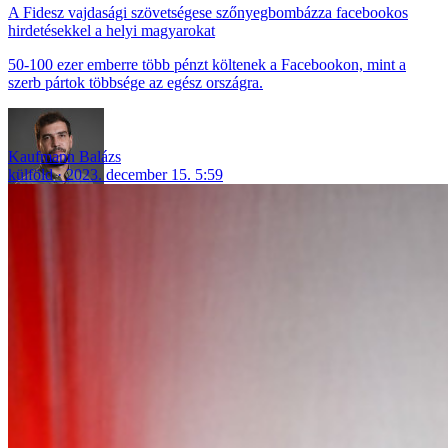
A Fidesz vajdasági szövetségese szőnyegbombázza facebookos
hirdetésekkel a helyi magyarokat
50-100 ezer emberre több pénzt költenek a Facebookon, mint a
szerb pártok többsége az egész országra.
Kaufmann Balázs
külföld
2023. december 15. 5:59