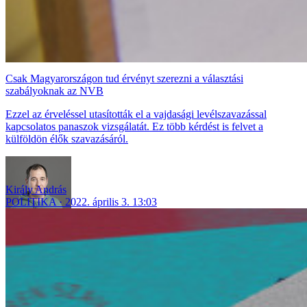
Csak Magyarországon tud érvényt szerezni a választási
szabályoknak az NVB
Ezzel az érveléssel utasították el a vajdasági levélszavazással
kapcsolatos panaszok vizsgálatát. Ez több kérdést is felvet a
külföldön élők szavazásáról.
Király András
POLITIKA
2022. április 3. 13:03