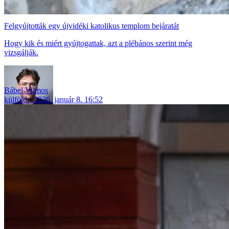
Felgyújtották egy újvidéki katolikus templom bejáratát
Hogy kik és miért gyújtogattak, azt a plébános szerint még
vizsgálják.
Bábel Vilmos
külföld
2026. január 8. 16:52