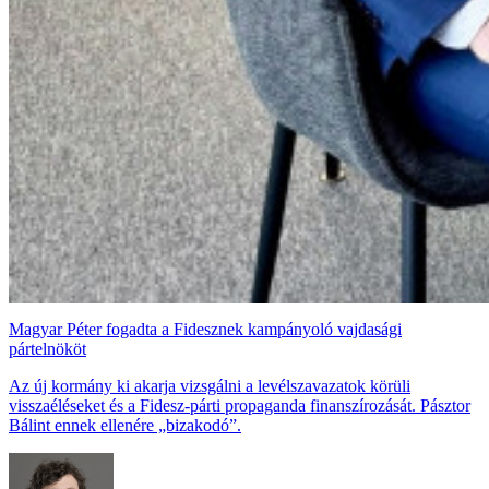
Magyar Péter fogadta a Fidesznek kampányoló vajdasági
pártelnököt
Az új kormány ki akarja vizsgálni a levélszavazatok körüli
visszaéléseket és a Fidesz-párti propaganda finanszírozását. Pásztor
Bálint ennek ellenére „bizakodó”.