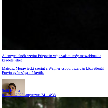
A lengyel elnök szerint Prigozsin vége valami még rosszabbnak a
kezdete lehet
Mateusz Morawiecki szerint a Wagner-csoport szerdán közvetlenül
Putyin gyámsága alá került.
Solti Hanna
háború
2023. augusztus 24. 14:38