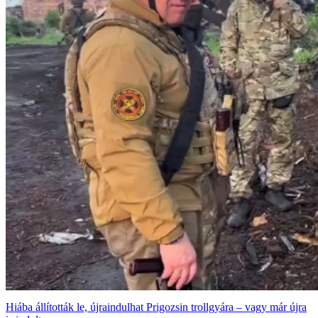
Hiába állították le, újraindulhat Prigozsin trollgyára – vagy már újra