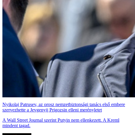
Nyikolaj Patrusev, az orosz nemzetbiztonsági tanács első embere
szervezhette a Jevgenyij Prigozsin elleni merényletet
A Wall Street Journal szerint Putyin nem ellenkezett. A Kreml
mindent tagad.