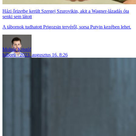
Házi őrizetbe került Szergej Szurovikin, akit a Wagner-lázadás óta
senki sem látott
A tábornok tudhatott Prigozsin tervéről, sorsa Putyin kezében lehet.
Molnár Kristóf
háború
2023. augusztus 16. 8:26