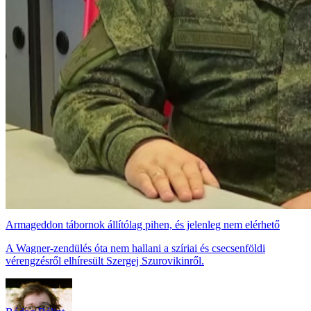
Armageddon tábornok állítólag pihen, és jelenleg nem elérhető
A Wagner-zendülés óta nem hallani a szíriai és csecsenföldi
vérengzésről elhíresült Szergej Szurovikinről.