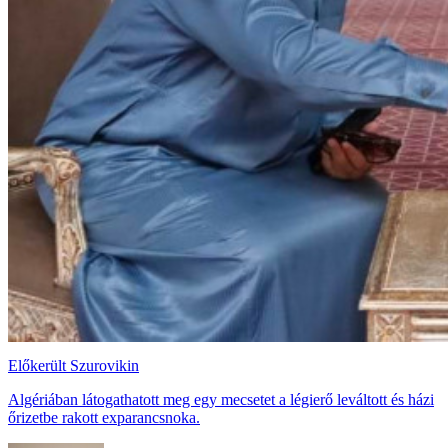
Előkerült Szurovikin
Algériában látogathatott meg egy mecsetet a légierő leváltott és házi
őrizetbe rakott exparancsnoka.