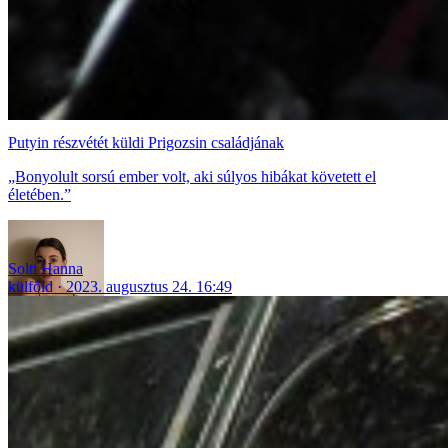
Putyin részvétét küldi Prigozsin családjának
„Bonyolult sorsú ember volt, aki súlyos hibákat követett el
életében.”
Solti Hanna
külföld
2023. augusztus 24. 16:49