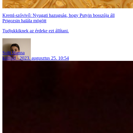
Kreml-szóvivő: Nyugati hazugság, hogy Putyin bosszúja áll
Prigozsin halála mögött
Tudjukkiknek az érdeke ezt állítani.
Solti Hanna
külföld
2023. augusztus 25. 10:54