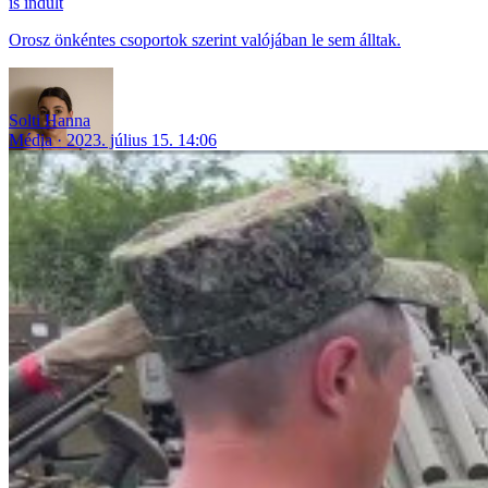
is indult
Orosz önkéntes csoportok szerint valójában le sem álltak.
Solti Hanna
Média
2023. július 15. 14:06