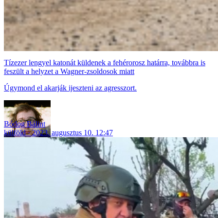
Tízezer lengyel katonát küldenek a fehérorosz határra, továbbra is
feszült a helyzet a Wagner-zsoldosok miatt
Úgymond el akarják ijeszteni az agresszort.
Bódog Bálint
külföld
2023. augusztus 10. 12:47