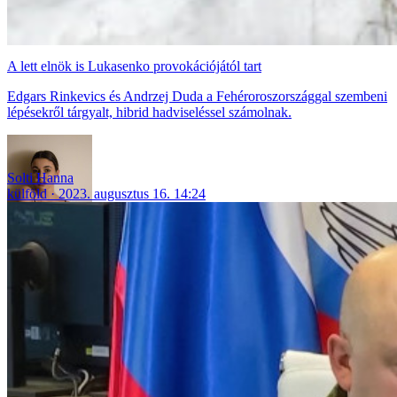
A lett elnök is Lukasenko provokációjától tart
Edgars Rinkevics és Andrzej Duda a Fehéroroszországgal szembeni
lépésekről tárgyalt, hibrid hadviseléssel számolnak.
Solti Hanna
külföld
2023. augusztus 16. 14:24