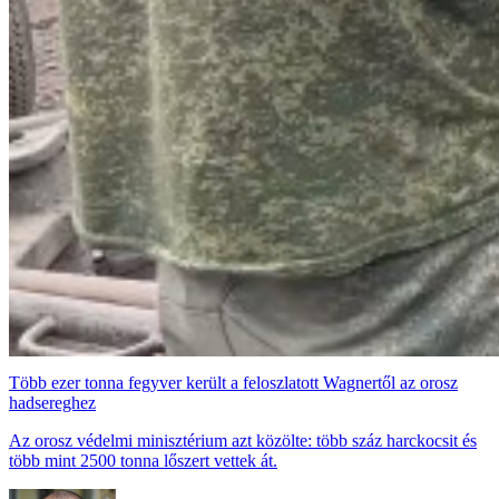
Több ezer tonna fegyver került a feloszlatott Wagnertől az orosz
hadsereghez
Az orosz védelmi minisztérium azt közölte: több száz harckocsit és
több mint 2500 tonna lőszert vettek át.