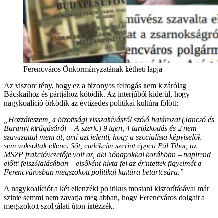
Ferencváros Önkormányzatának kétheti lapja
Az viszont tény, hogy ez a bizonyos felfogás nem kizárólag
Bácskaihoz és pártjához kötődik. Az interjúból kiderül, hogy
nagykoalíció őrködik az évtizedes politikai kultúra fölött:
„Hozzáteszem, a bizottsági visszahívásról szóló határozat (Jancsó és
Baranyi kirúgásáról - A szerk.) 9 igen, 4 tartózkodás és 2 nem
szavazattal ment át, ami azt jelenti, hogy a szocialista képviselők
sem voksoltak ellene. Sőt, emlékeim szerint éppen Pál Tibor, az
MSZP frakcióvezetője volt az, aki hónapokkal korábban – napirend
előtti felszólalásában – elsőként hívta fel az érintettek figyelmét a
Ferencvárosban megszokott politikai kultúra betartására.”
A nagykoalíciót a két ellenzéki politikus mostani kiszorításával már
szinte semmi nem zavarja meg abban, hogy Ferencváros dolgait a
megszokott szolgálati úton intézzék.