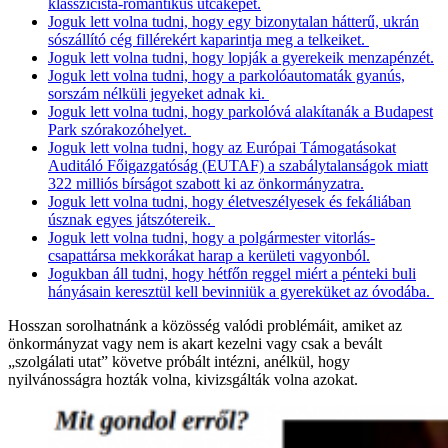
klasszicista-romantikus utcaképet.
Joguk lett volna tudni, hogy egy bizonytalan hátterű, ukrán
sószállító cég fillérekért kaparintja meg a telkeiket.
Joguk lett volna tudni, hogy lopják a gyerekeik menzapénzét.
Joguk lett volna tudni, hogy a parkolóautomaták gyanús,
sorszám nélküli jegyeket adnak ki.
Joguk lett volna tudni, hogy parkolóvá alakítanák a Budapest
Park szórakozóhelyet.
Joguk lett volna tudni, hogy az Európai Támogatásokat
Auditáló Főigazgatóság (EUTAF) a szabálytalanságok miatt
322 milliós bírságot szabott ki az önkormányzatra.
Joguk lett volna tudni, hogy életveszélyesek és fekáliában
úsznak egyes játszótereik.
Joguk lett volna tudni, hogy a polgármester vitorlás-
csapattársa mekkorákat harap a kerületi vagyonból.
Jogukban áll tudni, hogy hétfőn reggel miért a pénteki buli
hányásain keresztül kell bevinniük a gyereküket az óvodába.
Hosszan sorolhatnánk a közösség valódi problémáit, amiket az
önkormányzat vagy nem is akart kezelni vagy csak a bevált
„szolgálati utat” követve próbált intézni, anélkül, hogy
nyilvánosságra hozták volna, kivizsgálták volna azokat.