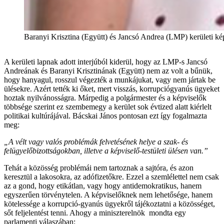
Baranyi Krisztina (Együtt) és Jancsó Andrea (LMP) kerületi ké
A kerületi lapnak adott interjúból kiderül, hogy az LMP-s Jancsó
Andreának és Baranyi Krisztinának (Együtt) nem az volt a bűnük,
hogy hanyagul, rosszul végezték a munkájukat, vagy nem jártak be
ülésekre. Azért tették ki őket, mert visszás, korrupciógyanús ügyeket
hoztak nyilvánosságra. Márpedig a polgármester és a képviselők
többsége szerint ez szembemegy a kerület sok évtized alatt kiérlelt
politikai kultúrájával. Bácskai János pontosan ezt így fogalmazta
meg:
„A vélt vagy valós problémák felvetésének helye a szak- és
felügyelőbizottságokban, illetve a képviselő-testületi ülésen van.”
Tehát a közösség problémái nem tartoznak a sajtóra, és azon
keresztül a lakosokra, az adófizetőkre. Ezzel a szemlélettel nem csak
az a gond, hogy etikátlan, vagy hogy antidemokratikus, hanem
egyszerűen törvénytelen. A képviselőknek nem lehetősége, hanem
kötelessége a korrupció-gyanús ügyekről tájékoztatni a közösséget,
sőt feljelentést tenni. Ahogy a miniszterelnök mondta egy
parlamenti válaszában: