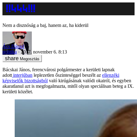
Nem a disznóság a baj, hanem az, ha kiderül
Ács Dániel
politika
2017. november 6. 8:13
Megosztás
Bácskai János, ferencvárosi polgármester a kerületi lapnak
adott
interjúban
leplezetlen őszinteséggel beszélt az
ellenzéki
képviselők bizottságból
való kirúgásának valódi okairól, és egyben
akaratlanul azt is megfogalmazta, mitől olyan speciálisan beteg a IX.
kerületi közélet.