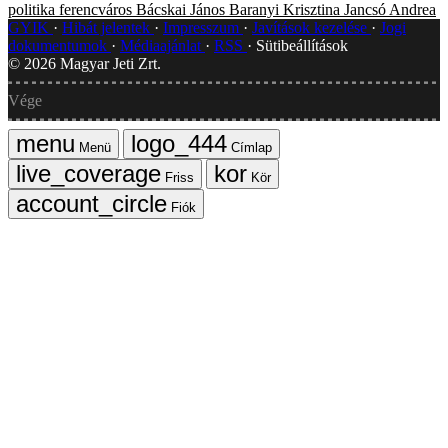
politika
ferencváros
Bácskai János
Baranyi Krisztina
Jancsó Andrea
GYIK
Hibát jelentek
Impresszum
Javítások kezelése
Jogi
dokumentumok
Médiaajánlat
RSS
Sütibeállítások
©
2026
Magyar Jeti Zrt.
Vége
Menü
Címlap
Friss
Kör
Fiók