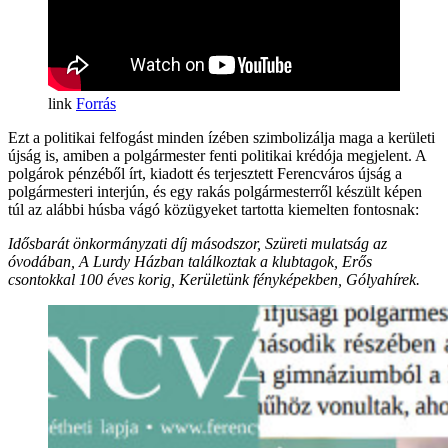
Forrás
Ezt a politikai felfogást minden ízében szimbolizálja maga a kerületi
újság is, amiben a polgármester fenti politikai krédója megjelent. A
polgárok pénzéből írt, kiadott és terjesztett Ferencváros újság a
polgármesteri interjún, és egy rakás polgármesterről készült képen
túl az alábbi húsba vágó közügyeket tartotta kiemelten fontosnak:
Idősbarát önkormányzati díj másodszor, Szüreti mulatság az
óvodában, A Lurdy Házban találkoztak a klubtagok, Erős
csontokkal 100 éves korig, Kerületünk fényképekben, Gólyahírek.