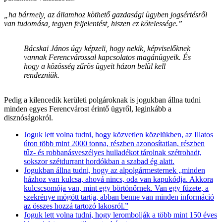
„ha bármely, az államhoz köthető gazdasági ügyben jogsértésről
van tudomása, tegyen feljelentést, hiszen ez kötelessége.”
Bácskai János úgy képzeli, hogy nekik, képviselőknek
vannak Ferencvárossal kapcsolatos magánügyeik. És
hogy a közösség zűrös ügyeit házon belül kell
rendezniük.
Pedig a kilencedik kerületi polgároknak is jogukban állna tudni
minden egyes Ferencvárost érintő ügyről, leginkább a
disznóságokról.
Joguk lett volna tudni, hogy közvetlen közelükben, az Illatos
úton több mint 2000 tonna, részben azonosítatlan, részben
tűz- és robbanásveszélyes hulladékot tárolnak szétrohadt,
sokszor szétdurrant hordókban a szabad ég alatt.
Jogukban állna tudni, hogy az alpolgármesternek „minden
házhoz van kulcsa, ahová nincs, oda van kapukódja. Akkora
kulcscsomója van, mint egy börtönőrnek. Van egy füzete, a
szekrénye mögött tartja, abban benne van minden információ
az összes hozzá tartozó lakosról.”
Joguk lett volna tudni, hogy lerombolják a több mint 150 éves