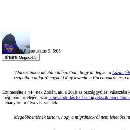
„Szóltak a Facebook központból, hogy mostantól Lázár János és az O
erdelyip
média
2018. augusztus 9. 6:06
Megosztás
Vitatkoztunk a délutáni műszakban, hogy mi legyen a
Lázár-fél
csapatban dolgozó egyik új lány leszedte a Facebookról, és a m
Ezt mesélte a 444-nek Zoltán, aki a 2018-as országgyűlési választási
még március elején, azon
a bevándorlás hatásait igyekszik bemutatni 
néhány óra múlva visszatették.
Megdöbbentőnek tartom, hogy a migránsokról nem lehet őszinté