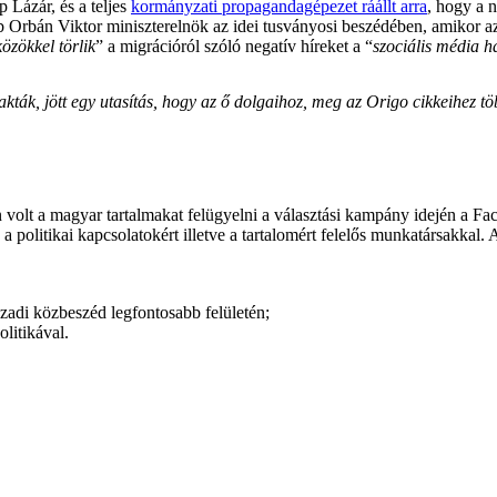
Lázár, és a teljes
kormányzati propagandagépezet ráállt arra
, hogy a n
bb Orbán Viktor miniszterelnök az idei tusványosi beszédében, amikor az
özökkel törlik
” a migrációról szóló negatív híreket a “
szociális média h
arakták, jött egy utasítás, hogy az ő dolgaihoz, meg az Origo cikkeihez
 volt a magyar tartalmakat felügyelni a választási kampány idején a F
a politikai kapcsolatokért illetve a tartalomért felelős munkatársakkal. 
ázadi közbeszéd legfontosabb felületén;
litikával.