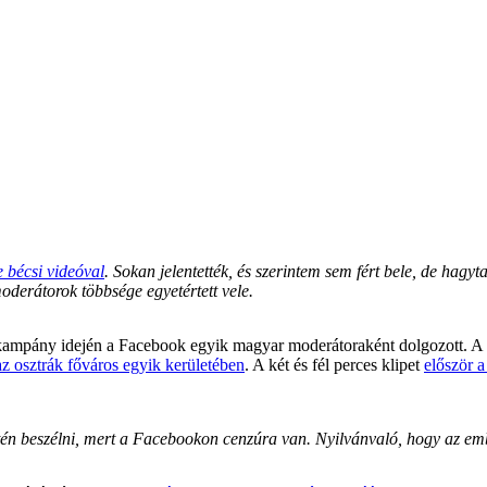
rigo posztjait nem moderálhatjuk”
e bécsi videóval
. Sokan jelentették, és szerintem sem fért bele, de hag
oderátorok többsége egyetértett vele.
 kampány idején a Facebook egyik magyar moderátoraként dolgozott. A vi
az osztrák főváros egyik kerületében
. A két és fél perces klipet
először a
n beszélni, mert a Facebookon cenzúra van. Nyilvánvaló, hogy az embe