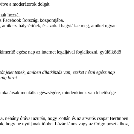
yítve a moderátorok dolgát.
lnak hozzá.
a Facebook írországi központjába.
-e, amik szabálysértőek, és azokat hagyták-e meg, amiket ugyan
imerítő egész nap az internet legaljával foglalkozni, gyűlölködő
 jelentenek, amiben állatkínzás van, ezeket nézni egész nap
áig bírni.
munkatársak mentális egészségére, mindenkinek van lehetősége
sza, néhány órával azután, hogy Zoltán és az arvatós csapat Berlinben
k, hogy ne nyúljanak többet Lázár János vagy az Origo posztjaihoz,