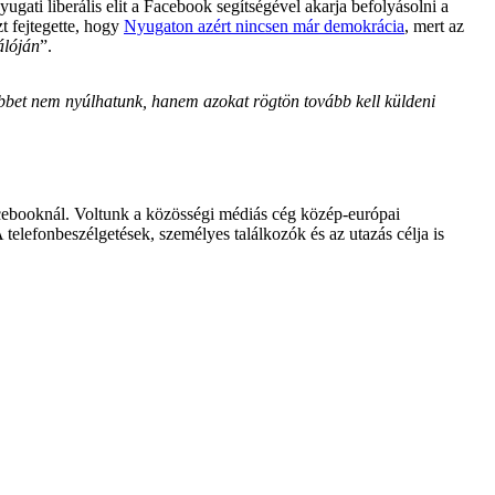
yugati liberális elit a Facebook segítségével akarja befolyásolni a
t fejtegette, hogy
Nyugaton azért nincsen már demokrácia
, mert az
álóján
”.
 többet nem nyúlhatunk, hanem azokat rögtön tovább kell küldeni
acebooknál. Voltunk a közösségi médiás cég közép-európai
A telefonbeszélgetések, személyes találkozók és az utazás célja is