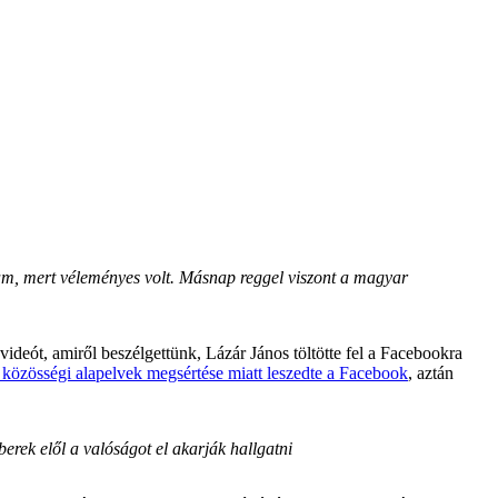
ytam, mert véleményes volt. Másnap reggel viszont a magyar
deót, amiről beszélgettünk, Lázár János töltötte fel a Facebookra
 közösségi alapelvek megsértése miatt leszedte a Facebook
, aztán
rek elől a valóságot el akarják hallgatni