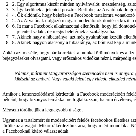
Egy algoritmus kiszűr minden nyilvánvalót: meztelenség, szito
Így kerülnek a jelentett posztok Berlinbe, az Arvatónak dolg
Ők eldöntik, hogy belefér-e a Facebook tartalomra vonatkozó 
Az Arvatónak dolgozó magyar moderátorok döntései közül a ren
Itt már a Facebook alkalmazottai ellenőrzik, hogy jól döntött
jelentett valaki, de mégis beleférnek a szabályzatba.
Akinek nagy a hibaaránya, azt még gyakrabban kezdik ellenőrizn
Akinek nagyon alacsony a hibaaránya, az bónuszt kap a munk
Zoltán azt mesélte, hogy bár korrektek a munkakörülmények és a fizeté
bejegyzéseket olvasgatni, vagy erőszakos videókat nézni, márpedig e
Nálunk, mármint Magyarországon szerencsére nem is annyira gy
kikészíti az embert. Vagy valaki jelent egy videót, elkezded nézni
Amikor a lemorzsolódásról kérdeztük, a Facebook moderációért felelő
például, hogy bizonyos témákkal ne foglalkozzon, ha arra érzékeny, é
Mégsem törölhetjük a legnagyobb újságot
Ugyanez a tartalomért és moderációért felelős facebookos illetékes azt
törölte az anyagot. Mikor rákérdeztünk arra, hogy miért mondták a 
a Facebooknál kitérő választ adtak.