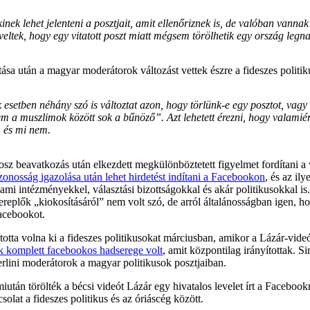
inek lehet jelenteni a posztjait, amit ellenőriznek is, de valóban vann
veltek, hogy egy vitatott poszt miatt mégsem törölhetik egy ország leg
lítása után a magyar moderátorok változást vettek észre a fideszes politi
ok esetben néhány szó is változtat azon, hogy törlünk-e egy posztot, v
 muszlimok között sok a bűnöző”. Azt lehetett érezni, hogy valamiért 
, és mi nem.
z beavatkozás után elkezdett megkülönböztetett figyelmet fordítani a v
onosság igazolása után lehet hirdetést indítani a Facebookon
, és az il
 állami intézményekkel, választási bizottságokkal és akár politikusokkal
replők „kiokosításáról” nem volt szó, de arról általánosságban igen,
Facebookot.
otta volna ki a fideszes politikusokat márciusban, amikor a Lázár-vid
k komplett facebookos hadserege volt
, amit központilag irányítottak. 
erlini moderátorok a magyar politikusok posztjaiban.
tán törölték a bécsi videót Lázár egy hivatalos levelet írt a Facebookna
olat a fideszes politikus és az óriáscég között.