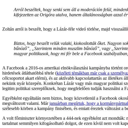
Arról beszéltek, hogy senki sem áll a moderáción felül, mindenk
kifejezetten az Origóra utalva, hanem általánosságban azzal ér
Zoltán arról is beszélt, hogy a Lázár-féle videó törlése, majd visszaál
Biztos, hogy beszélt velük valaki, kiokosították őket. Nagyon s
bűnöző”, „Szerintem minden muszlim bűnöző”, vagy „Szerintem a
magyar politikusok, hogy mi fér bele a Facebook szabályaiban
A Facebook a 2016-os amerikai elnökválasztási kampányba történt oros
hirdetések átláthatóbbá tétele (
közéleti témákban már csak a személyaz
célcsoportot akart elérni), és az aktívabb kapcsolattartás az illetékes
nekünk nyár közepén. Konkrétan Lázár vagy más magyar politikai sze
legitim politikai szereplőknek, hogy megfelelően tudják használni a 
Egyébként egyáltalán nem biztos, hogy közvetlenül a Facebook okosít
megváltozott valami. Már
januárban megírtuk, hogy a kormánypártna
szélesebb körben a kampány finisében, és emiatt éreztek változást a b
A volt főminiszter környezetében a 444-nek egyébként azt mondták: miu
tartalmat semmilyen kifogásolható dolgot, de ezen kívül nem volt kapcs