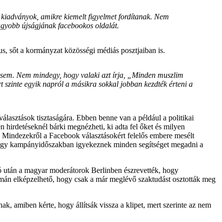
ak kiadványok, amikre kiemelt figyelmet fordítanak. Nem
nagyobb újságjának facebookos oldalát.
kus, sőt a kormányzat közösségi médiás posztjaiban is.
agy sem. Nem mindegy, hogy valaki azt írja, „Minden muszlim
szinte egyik napról a másikra sokkal jobban kezdték érteni a
álasztások tisztaságára. Ebben benne van a például a politikai
yen hirdetéseknél bárki megnézheti, ki adta fel őket és milyen
 is. Mindezekről a Facebook választásokért felelős embere mesélt
 hogy kampányidőszakban igyekeznek minden segítséget megadni a
eó után a magyar moderátorok Berlinben észrevették, hogy
Simán elképzelhető, hogy csak a már meglévő szaktudást osztották meg
k, amiben kérte, hogy állítsák vissza a klipet, mert szerinte az nem