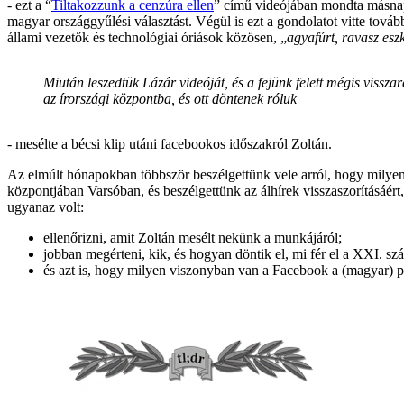
- ezt a “
Tiltakozzunk a cenzúra ellen
” című videójában mondta másnap 
magyar országgyűlési választást. Végül is ezt a gondolatot vitte tová
állami vezetők és technológiai óriások közösen, „
agyafúrt, ravasz eszk
Miután leszedtük Lázár videóját, és a fejünk felett mégis vissz
az írországi központba, és ott döntenek róluk
- mesélte a bécsi klip utáni facebookos időszakról Zoltán.
Az elmúlt hónapokban többször beszélgettünk vele arról, hogy milyen
központjában Varsóban, és beszélgettünk az álhírek visszaszorításáért, 
ugyanaz volt:
ellenőrizni, amit Zoltán mesélt nekünk a munkájáról;
jobban megérteni, kik, és hogyan döntik el, mi fér el a XXI. sz
és azt is, hogy milyen viszonyban van a Facebook a (magyar) po