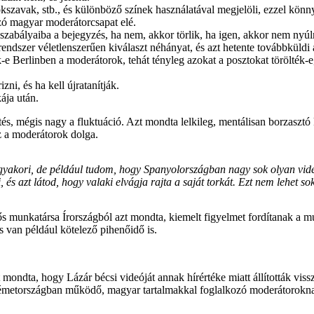
kszavak, stb., és különböző színek használatával megjelöli, ezzel könn
ozó magyar moderátorcsapat elé.
szabályaiba a bejegyzés, ha nem, akkor törlik, ha igen, akkor nem nyú
dszer véletlenszerűen kiválaszt néhányat, és azt hetente továbbküldi 
ek-e Berlinben a moderátorok, tehát tényleg azokat a posztokat törölték
i, és ha kell újratanítják.
ája után.
s, mégis nagy a fluktuáció. Azt mondta lelkileg, mentálisan borzasztó k
z a moderátorok dolga.
akori, de például tudom, hogy Spanyolországban nagy sok olyan videót
, és azt látod, hogy valaki elvágja rajta a saját torkát. Ezt nem lehet sok
s munkatársa Írországból azt mondta, kiemelt figyelmet fordítanak a 
s van például kötelező pihenőidő is.
 mondta, hogy Lázár bécsi videóját annak hírértéke miatt állították vis
Németországban működő, magyar tartalmakkal foglalkozó moderátorokna