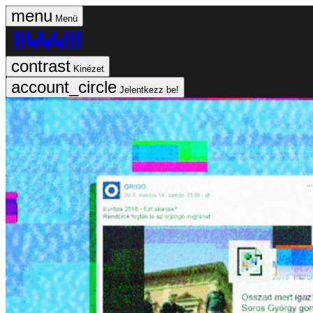
Menü
Kinézet
Jelentkezz be!