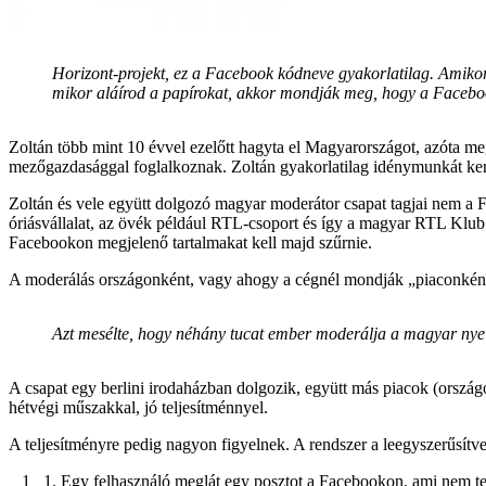
Horizont-projekt, ez a Facebook kódneve gyakorlatilag. Amiko
mikor aláírod a papírokat, akkor mondják meg, hogy a Facebo
Zoltán több mint 10 évvel ezelőtt hagyta el Magyarországot, azóta m
mezőgazdasággal foglalkoznak. Zoltán gyakorlatilag idénymunkát kerese
Zoltán és vele együtt dolgozó magyar moderátor csapat tagjai nem a
óriásvállalat, az övék például RTL-csoport és így a magyar RTL Klub te
Facebookon megjelenő tartalmakat kell majd szűrnie.
A moderálás országonként, vagy ahogy a cégnél mondják „piaconként” 
Azt mesélte, hogy néhány tucat ember moderálja a magyar nye
A csapat egy berlini irodaházban dolgozik, együtt más piacok (országo
hétvégi műszakkal, jó teljesítménnyel.
A teljesítményre pedig nagyon figyelnek. A rendszer a leegyszerűsí
Egy felhasználó meglát egy posztot a Facebookon, ami nem tets