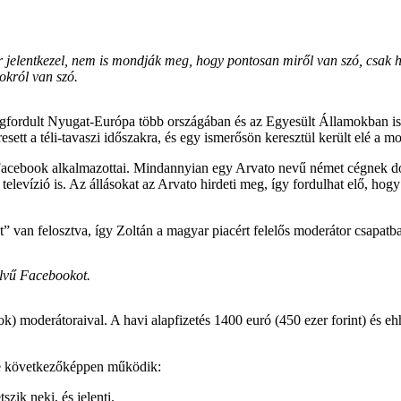
r jelentkezel, nem is mondják meg, hogy pontosan miről van szó, csak
okról van szó.
egfordult Nyugat-Európa több országában és az Egyesült Államokban is.
tt a téli-tavaszi időszakra, és egy ismerősön keresztül került elé a mod
 Facebook alkalmazottai. Mindannyian egy Arvato nevű német cégnek d
levízió is. Az állásokat az Arvato hirdeti meg, így fordulhat elő, hogy 
van felosztva, így Zoltán a magyar piacért felelős moderátor csapatba
lvű Facebookot.
k) moderátoraival. A havi alapfizetés 1400 euró (450 ezer forint) és e
tve következőképpen működik:
zik neki, és jelenti.