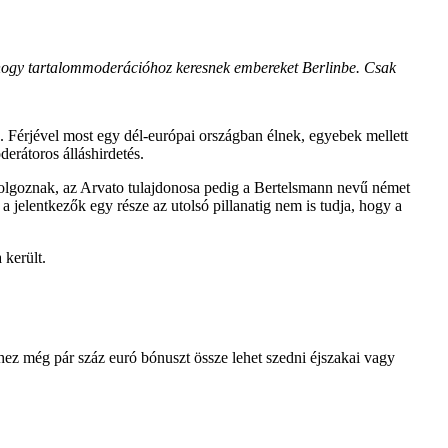
 hogy tartalommoderációhoz keresnek embereket Berlinbe. Csak
 Férjével most egy dél-európai országban élnek, egyebek mellett
erátoros álláshirdetés.
olgoznak, az Arvato tulajdonosa pedig a Bertelsmann nevű német
a jelentkezők egy része az utolsó pillanatig nem is tudja, hogy a
 került.
hhez még pár száz euró bónuszt össze lehet szedni éjszakai vagy