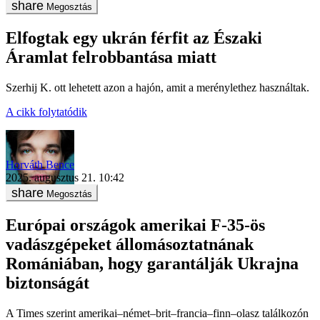
Megosztás
Elfogtak egy ukrán férfit az Északi
Áramlat felrobbantása miatt
Szerhij K. ott lehetett azon a hajón, amit a merénylethez használtak.
A cikk folytatódik
Horváth Bence
2025. augusztus 21. 10:42
Megosztás
Európai országok amerikai F-35-ös
vadászgépeket állomásoztatnának
Romániában, hogy garantálják Ukrajna
biztonságát
A Times szerint amerikai–német–brit–francia–finn–olasz találkozón