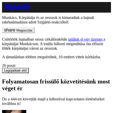
Munkács, Kárpátalja és az oroszok is kimaradtak a hajnali
rakétatámadásra adott Szijjártó-reakcióból
Megosztás
Csütörtök hajnalban orosz cirkálórakéták
találtak el egy üzemet
a
kárpátaljai Munkácson. A totális háború megindítása óta először
lőtték kárpátaljai várost az oroszok.
A támadásban többen megsérültek, 10 embert vittek kórházba.
26
poszt
Legújabbak elöl
Folyamatosan frissülő közvetítésünk most
véget ér
De a 444-en követjük majd a háborúval kapcsolatos történéseket
továbbra is!