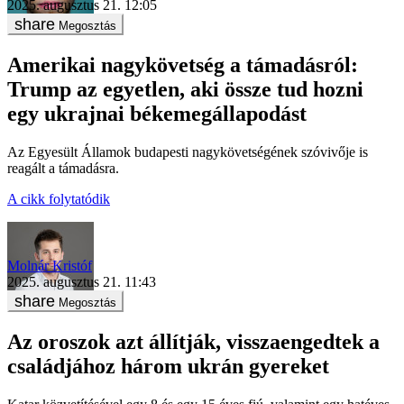
2025. augusztus 21. 12:05
Megosztás
Amerikai nagykövetség a támadásról:
Trump az egyetlen, aki össze tud hozni
egy ukrajnai békemegállapodást
Az Egyesült Államok budapesti nagykövetségének szóvivője is
reagált a támadásra.
A cikk folytatódik
Molnár Kristóf
2025. augusztus 21. 11:43
Megosztás
Az oroszok azt állítják, visszaengedtek a
családjához három ukrán gyereket