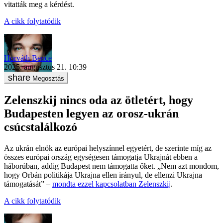
vitatták meg a kérdést.
A cikk folytatódik
Horváth Bence
2025. augusztus 21. 10:39
Megosztás
Zelenszkij nincs oda az ötletért, hogy
Budapesten legyen az orosz-ukrán
csúcstalálkozó
Az ukrán elnök az európai helyszínnel egyetért, de szerinte míg az
összes európai ország egységesen támogatja Ukrajnát ebben a
háborúban, addig Budapest nem támogatta őket. „Nem azt mondom,
hogy Orbán politikája Ukrajna ellen irányul, de ellenzi Ukrajna
támogatását” –
mondta ezzel kapcsolatban Zelenszkij
.
A cikk folytatódik