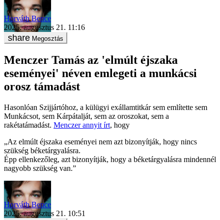
Horváth Bence
2025. augusztus 21. 11:16
Megosztás
Menczer Tamás az 'elmúlt éjszaka
eseményei' néven emlegeti a munkácsi
orosz támadást
Hasonlóan Szijjártóhoz, a külügyi exállamtitkár sem említette sem
Munkácsot, sem Kárpátalját, sem az oroszokat, sem a
rakétatámadást.
Menczer annyit írt
, hogy
„Az elmúlt éjszaka eseményei nem azt bizonyítják, hogy nincs
szükség béketárgyalásra.
Épp ellenkezőleg, azt bizonyítják, hogy a béketárgyalásra mindennél
nagyobb szükség van.”
Horváth Bence
2025. augusztus 21. 10:51