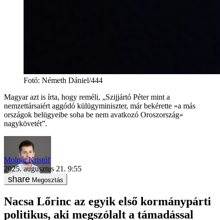
Fotó
:
Németh Dániel/444
Magyar azt is írta, hogy reméli, „Szijjártó Péter mint a
nemzettársaiért aggódó külügyminiszter, már bekérette »a más
országok belügyeibe soha be nem avatkozó Oroszország«
nagykövetét”.
Molnár Kristóf
2025. augusztus 21. 9:55
Megosztás
Nacsa Lőrinc az egyik első kormánypárti
politikus, aki megszólalt a támadással