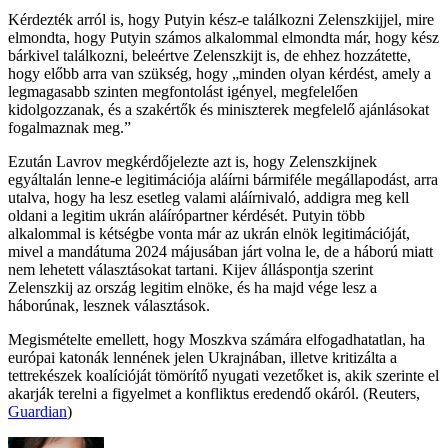
Kérdezték arról is, hogy Putyin kész-e találkozni Zelenszkijjel, mire
elmondta, hogy Putyin számos alkalommal elmondta már, hogy kész
bárkivel találkozni, beleértve Zelenszkijt is, de ehhez hozzátette,
hogy előbb arra van szükség, hogy „minden olyan kérdést, amely a
legmagasabb szinten megfontolást igényel, megfelelően
kidolgozzanak, és a szakértők és miniszterek megfelelő ajánlásokat
fogalmaznak meg.”
Ezután Lavrov megkérdőjelezte azt is, hogy Zelenszkijnek
egyáltalán lenne-e legitimációja aláírni bármiféle megállapodást, arra
utalva, hogy ha lesz esetleg valami aláírnivaló, addigra meg kell
oldani a legitim ukrán aláírópartner kérdését. Putyin több
alkalommal is kétségbe vonta már az ukrán elnök legitimációját,
mivel a mandátuma 2024 májusában járt volna le, de a háború miatt
nem lehetett választásokat tartani. Kijev álláspontja szerint
Zelenszkij az ország legitim elnöke, és ha majd vége lesz a
háborúnak, lesznek választások.
Megismételte emellett, hogy Moszkva számára elfogadhatatlan, ha
európai katonák lennének jelen Ukrajnában, illetve kritizálta a
tettrekészek koalícióját tömörítő nyugati vezetőket is, akik szerinte el
akarják terelni a figyelmet a konfliktus eredendő okáról. (Reuters,
Guardian
)