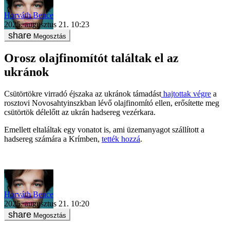
Horváth Bence
2025. augusztus 21. 10:23
Megosztás
Orosz olajfinomítót találtak el az
ukránok
Csütörtökre virradó éjszaka az ukránok támadást
hajtottak végre
a
rosztovi Novosahtyinszkban lévő olajfinomító ellen, erősítette meg
csütörtök délelőtt az ukrán hadsereg vezérkara.
Emellett eltaláltak egy vonatot is, ami üzemanyagot szállított a
hadsereg számára a Krímben,
tették hozzá
.
Horváth Bence
2025. augusztus 21. 10:20
Megosztás