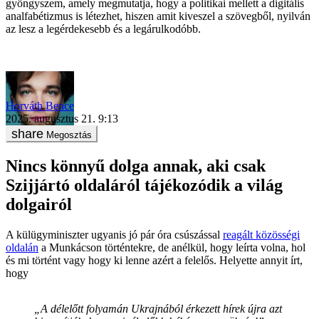
gyöngyszem, amely megmutatja, hogy a politikai mellett a digitális
analfabétizmus is létezhet, hiszen amit kiveszel a szövegből, nyilván
az lesz a legérdekesebb és a legárulkodóbb.
Horváth Bence
2025. augusztus 21. 9:13
Megosztás
Nincs könnyű dolga annak, aki csak
Szijjártó oldaláról tájékozódik a világ
dolgairól
A külügyminiszter ugyanis jó pár óra csúszással
reagált közösségi
oldalán
a Munkácson történtekre, de anélkül, hogy leírta volna, hol
és mi történt vagy hogy ki lenne azért a felelős. Helyette annyit írt,
hogy
„A délelőtt folyamán Ukrajnából érkezett hírek újra azt