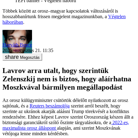
TEFI banner - Végtelen háború
Többek között az orosz–magyar kapcsolatok változásáról is
hosszabbanírtunk frissen megjelent magazinunkban, a
Végtelen
háborúban
.
Horváth Bence
2025. augusztus 21. 11:35
Megosztás
Lavrov arra utalt, hogy szerintük
Zelenszkij nem is biztos, hogy aláírhatna
Moszkvával bármilyen megállapodást
Az orosz külügyminiszter csütörtök délelőtt nyilatkozott az orosz
sajtónak, és a
Reuters beszámolója
szerint arról beszélt, hogy
szerinte az ukránok akarják aláásni Trump törekvését a konfliktus
rendezésére. Ehhez képest Lavrov szerint Oroszország készen állt a
biztonsági garanciákról szóló őszinte tárgyalásokra, de a
2022-es,
maximalista orosz álláspont
alapján, ami szerint Moszkvának
vétójoga lenne minden kérdésben.