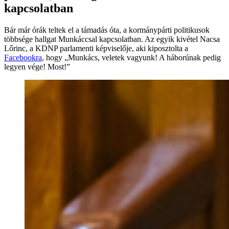
kapcsolatban
Bár már órák teltek el a támadás óta, a kormánypárti politikusok
többsége hallgat Munkáccsal kapcsolatban. Az egyik kivétel Nacsa
Lőrinc, a KDNP parlamenti képviselője, aki kiposztolta a
Facebookra
, hogy „Munkács, veletek vagyunk! A háborúnak pedig
legyen vége! Most!”