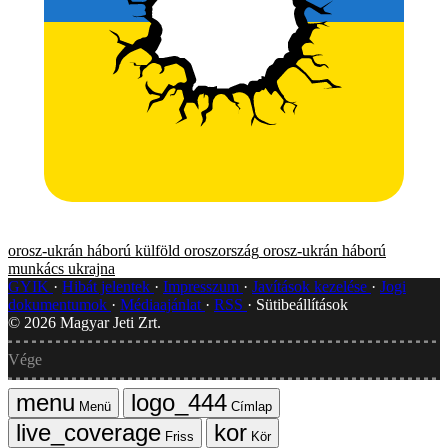
orosz-ukrán háború
külföld
oroszország
orosz-ukrán háború
munkács
ukrajna
GYIK
Hibát jelentek
Impresszum
Javítások kezelése
Jogi
dokumentumok
Médiaajánlat
RSS
Sütibeállítások
©
2026
Magyar Jeti Zrt.
Vége
Menü
Címlap
Friss
Kör