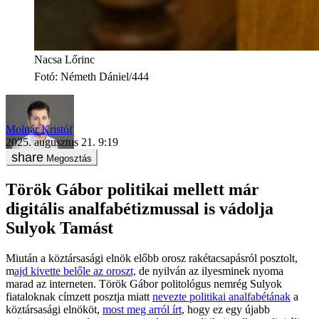
Nacsa Lőrinc
Fotó
:
Németh Dániel/444
Molnár Kristóf
2025. augusztus 21. 9:19
Megosztás
Török Gábor politikai mellett már
digitális analfabétizmussal is vádolja
Sulyok Tamást
Miután a köztársasági elnök előbb orosz rakétacsapásról posztolt,
m
ajd kivette belőle az oroszt,
de nyilván az ilyesminek nyoma
marad az interneten. Török Gábor politológus nemrég Sulyok
fiataloknak címzett posztja miatt
nevezte politikai analfabétának
a
köztársasági elnököt,
most meg arról írt
, hogy ez egy újabb