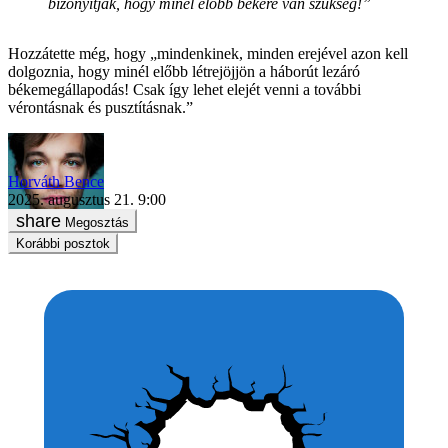
bizonyítják, hogy minél előbb békére van szükség!”
Hozzátette még, hogy „mindenkinek, minden erejével azon kell
dolgoznia, hogy minél előbb létrejöjjön a háborút lezáró
békemegállapodás! Csak így lehet elejét venni a további
vérontásnak és pusztításnak.”
Horváth Bence
2025. augusztus 21. 9:00
Megosztás
Korábbi posztok