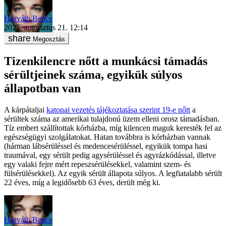
Horváth Bence
2025. augusztus 21. 12:14
Megosztás
Tizenkilencre nőtt a munkácsi támadás
sérültjeinek száma, egyikük súlyos
állapotban van
A kárpátaljai
katonai vezetés tájékoztatása szerint 19-e nőtt
a
sérültek száma az amerikai tulajdonú üzem elleni orosz támadásban.
Tíz embert szállítottak kórházba, míg kilencen maguk keresték fel az
egészségügyi szolgálatokat. Hatan továbbra is kórházban vannak
(hárman lábsérüléssel és medencesérüléssel, egyikük tompa hasi
traumával, egy sérült pedig agysérüléssel és agyrázkódással, illetve
egy valaki fejre mért repeszsérülésekkel, valamint szem- és
fülsérülésekkel). Az egyik sérült állapota súlyos. A legfiatalabb sérült
22 éves, míg a legidősebb 63 éves, derült még ki.
Horváth Bence