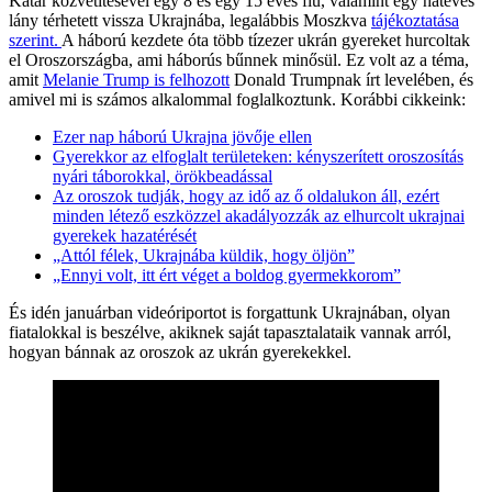
Katar közvetítésével egy 8 és egy 15 éves fiú, valamint egy hatéves
lány térhetett vissza Ukrajnába, legalábbis Moszkva
tájékoztatása
szerint.
A háború kezdete óta több tízezer ukrán gyereket hurcoltak
el Oroszországba, ami háborús bűnnek minősül. Ez volt az a téma,
amit
Melanie Trump is felhozott
Donald Trumpnak írt levelében, és
amivel mi is számos alkalommal foglalkoztunk. Korábbi cikkeink:
Ezer nap háború Ukrajna jövője ellen
Gyerekkor az elfoglalt területeken: kényszerített oroszosítás
nyári táborokkal, örökbeadással
Az oroszok tudják, hogy az idő az ő oldalukon áll, ezért
minden létező eszközzel akadályozzák az elhurcolt ukrajnai
gyerekek hazatérését
„Attól félek, Ukrajnába küldik, hogy öljön”
„Ennyi volt, itt ért véget a boldog gyermekkorom”
És idén januárban videóriportot is forgattunk Ukrajnában, olyan
fiatalokkal is beszélve, akiknek saját tapasztalataik vannak arról,
hogyan bánnak az oroszok az ukrán gyerekekkel.