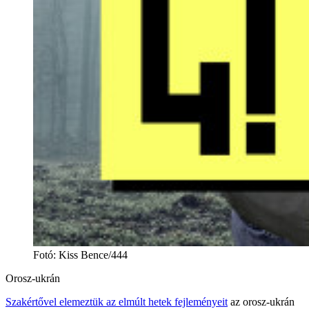
Fotó
:
Kiss Bence/444
Orosz-ukrán
Szakértővel elemeztük az elmúlt hetek fejleményeit
az orosz-ukrán