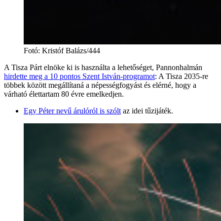
Fotó
:
Kristóf Balázs/444
A Tisza Párt elnöke ki is használta a lehetőséget, Pannonhalmán
hirdette meg a 10 pontos Szent István-programot
: A Tisza 2035-re
többek között megállítaná a népességfogyást és elérné, hogy a
várható élettartam 80 évre emelkedjen.
Egy Péter nevű árulóról is szólt
az idei tűzijáték.