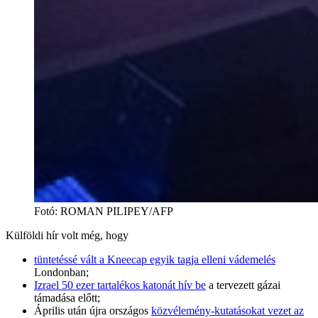
Fotó
:
ROMAN PILIPEY/AFP
Külföldi hír volt még, hogy
tüntetéssé vált a Kneecap egyik tagja elleni vádemelés
Londonban;
Izrael 50 ezer tartalékos katonát hív be
a tervezett gázai
támadása előtt;
Április után újra országos
közvélemény-kutatásokat vezet az