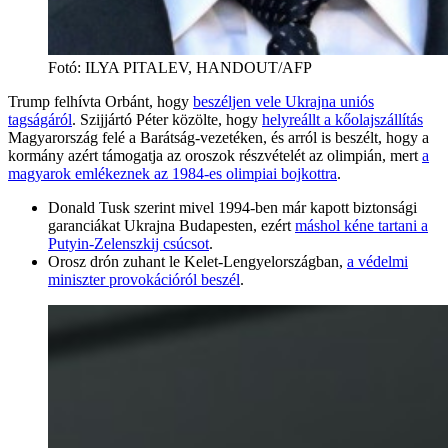
Fotó
:
ILYA PITALEV, HANDOUT/AFP
Trump felhívta Orbánt, hogy
beszéljen vele Ukrajna uniós
tagságáról
. Szijjártó Péter közölte, hogy
helyreállt a kőolajszállítás
Magyarország felé a Barátság-vezetéken, és arról is beszélt, hogy a
kormány azért támogatja az oroszok részvételét az olimpián, mert
a
magyarok emlékeznek az 1984-es olimpiai bojkottra
.
Donald Tusk szerint mivel 1994-ben már kapott biztonsági
garanciákat Ukrajna Budapesten, ezért
máshol kéne tartani a
Putyin-Zelenszkij csúcsot
.
Orosz drón zuhant le Kelet-Lengyelországban,
a védelmi
miniszter provokációról beszél
.