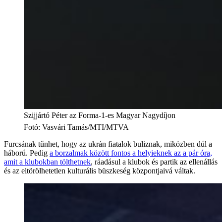
Szijjártó Péter az Forma-1-es Magyar Nagydíjon
Fotó
:
Vasvári Tamás/MTI/MTVA
Furcsának tűnhet, hogy az ukrán fiatalok buliznak, miközben dúl a
háború. Pedig
a borzalmak között fontos a helyieknek az a pár óra,
amit a klubokban tölthetnek
, ráadásul a klubok és partik az ellenállás
és az eltörölhetetlen kulturális büszkeség központjaivá váltak.