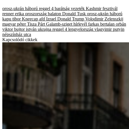
orosz-ukrán háború
reggel 4
barátság vezeték
Kashmir fesztivál
renner erika
oroszország
balaton
Donald Tusk
orosz-ukrán háború
kapu tibor
Kneecap
afd
Izrael
Donald Trump
Volodimir Zelenszkij
magyar péter
Tisza Párt
Galamb-sziget
hírlevél
farkas bertalan
orbán
viktor
bujtor istván
ukrajna
reggel 4
lengyelország
vlagyimir putyin
népszínház utca
Kapcsolódó cikkek