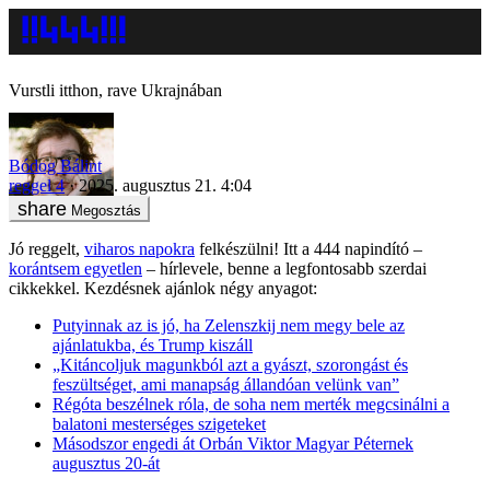
Vurstli itthon, rave Ukrajnában
Bódog Bálint
reggel 4
2025. augusztus 21. 4:04
Megosztás
Jó reggelt,
viharos napokra
felkészülni! Itt a 444 napindító –
korántsem egyetlen
– hírlevele, benne a legfontosabb szerdai
cikkekkel. Kezdésnek ajánlok négy anyagot:
Putyinnak az is jó, ha Zelenszkij nem megy bele az
ajánlatukba, és Trump kiszáll
„Kitáncoljuk magunkból azt a gyászt, szorongást és
feszültséget, ami manapság állandóan velünk van”
Régóta beszélnek róla, de soha nem merték megcsinálni a
balatoni mesterséges szigeteket
Másodszor engedi át Orbán Viktor Magyar Péternek
augusztus 20-át