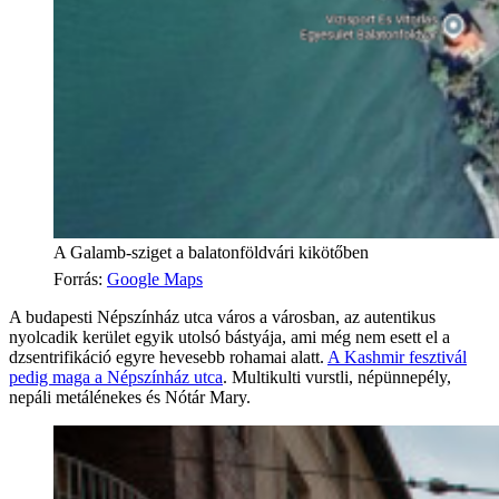
A Galamb-sziget a balatonföldvári kikötőben
Forrás
:
Google Maps
A budapesti Népszínház utca város a városban, az autentikus
nyolcadik kerület egyik utolsó bástyája, ami még nem esett el a
dzsentrifikáció egyre hevesebb rohamai alatt.
A Kashmir fesztivál
pedig maga a Népszínház utca
. Multikulti vurstli, népünnepély,
nepáli metálénekes és Nótár Mary.