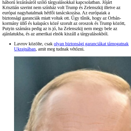
háború lezárásáról szóló tárgyalásokkal kapcsolatban. Jójárt
Krisztián szerint nem színház volt Trump és Zelenszkij illetve az
európai nagyhatalmak hétfői tanácskozása. Az európaiak a
biztonsági garanciák miatt voltak ott. Úgy tűnik, hogy az Orbán-
kormány üllő és kalapács közé szorult az oroszok és Trump között,
Putyin számára pedig az is jó, ha Zelenszkij nem megy bele az
ajánlatukba, és az amerikai elnök kiszáll a tárgyalásokból.
Lavrov közölte, csak
olyan biztonsági garanciákat támogatnak
Ukrajnában
, amit meg tudnak vétózni.