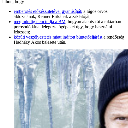
itthon, hogy
emberölés előkészületével gyanúsítják
a lúgos orvos
áldozatának, Renner Erikának a zaklatóját;
még mindig nem tudja a BM
, hogyan alakítsa át a raktárban
porosodó kínai lélegeztetőgépeket úgy, hogy használni
lehessen;
közúti veszélyeztetés miatt indított büntetőeljárást
a rendőrség
Hadházy Ákos balesete után.