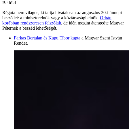
Belföld
Régóta nem világos, ki tartja hivatalosan az augusztus 20-i ünnepi
beszédet: a miniszterelnök vagy a köztársasági elnök.
Orbán
korábban rendszeresen felszólalt
, de idén megint átengedte Magyar
Péternek a beszéd lehetőségét.
Farkas Bertalan és Kapu Tibor kapta
a Magyar Szent István
Rendet.