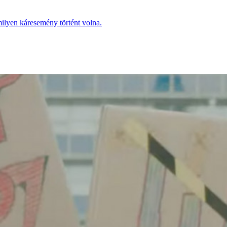
rmilyen káresemény történt volna.