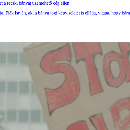
et a recski bányát üzemeltető cég ellen
 Fiák István, aki a bánya jogi képviseletét is ellátja, vitatta, hogy bá