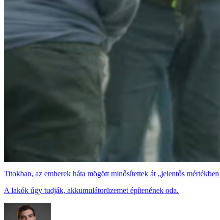
Titokban, az emberek háta mögött minősítettek át „jelentős mértékben 
A lakók úgy tudják, akkumulátorüzemet építenének oda.