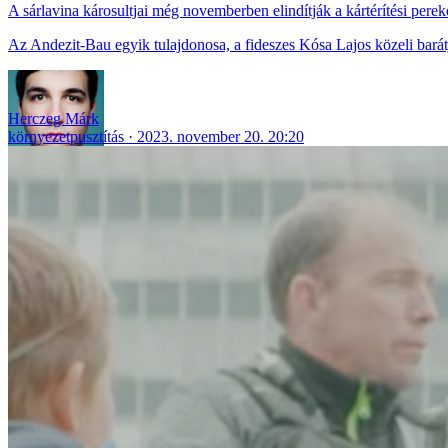
A sárlavina károsultjai még novemberben elindítják a kártérítési perek
Az Andezit-Bau egyik tulajdonosa, a fideszes Kósa Lajos közeli barátja,
Herczeg Márk
környezetpusztítás
2023. november 20. 20:20