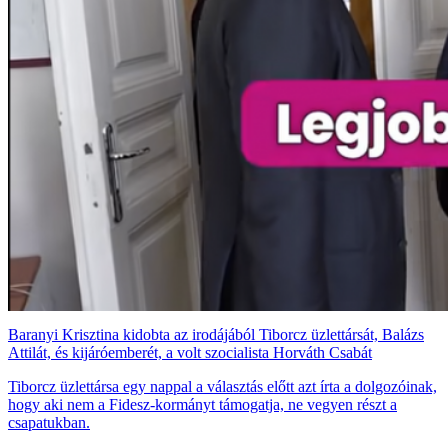
Baranyi Krisztina kidobta az irodájából Tiborcz üzlettársát, Balázs
Attilát, és kijáróemberét, a volt szocialista Horváth Csabát
Tiborcz üzlettársa egy nappal a választás előtt azt írta a dolgozóinak,
hogy aki nem a Fidesz-kormányt támogatja, ne vegyen részt a
csapatukban.