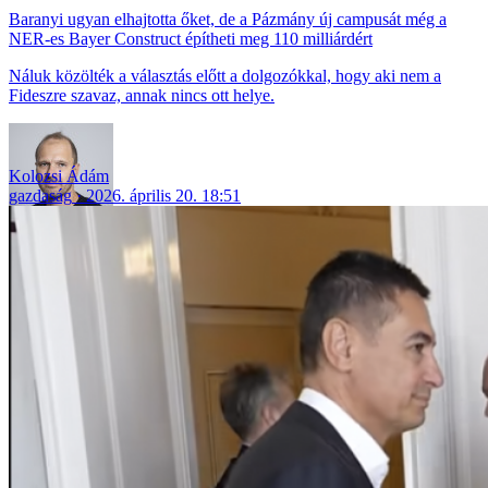
Baranyi ugyan elhajtotta őket, de a Pázmány új campusát még a
NER-es Bayer Construct építheti meg 110 milliárdért
Náluk közölték a választás előtt a dolgozókkal, hogy aki nem a
Fideszre szavaz, annak nincs ott helye.
Kolozsi Ádám
gazdaság
2026. április 20. 18:51