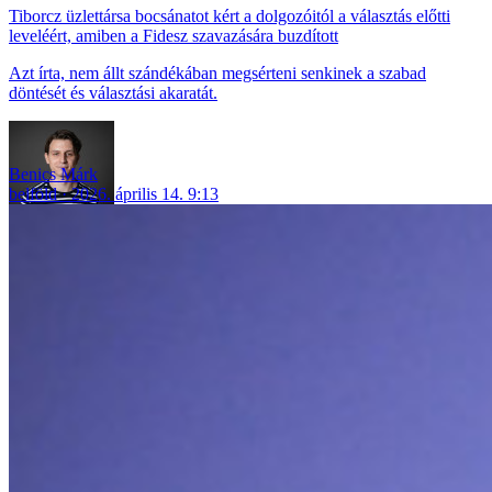
Tiborcz üzlettársa bocsánatot kért a dolgozóitól a választás előtti
leveléért, amiben a Fidesz szavazására buzdított
Azt írta, nem állt szándékában megsérteni senkinek a szabad
döntését és választási akaratát.
Benics Márk
belföld
2026. április 14. 9:13