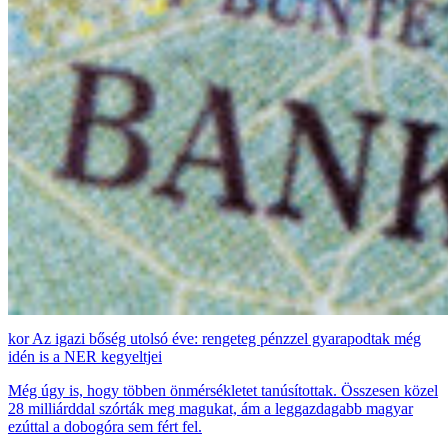
Az igazi bőség utolsó éve: rengeteg pénzzel gyarapodtak még
idén is a NER kegyeltjei
Még úgy is, hogy többen önmérsékletet tanúsítottak. Összesen közel
28 milliárddal szórták meg magukat, ám a leggazdagabb magyar
ezúttal a dobogóra sem fért fel.