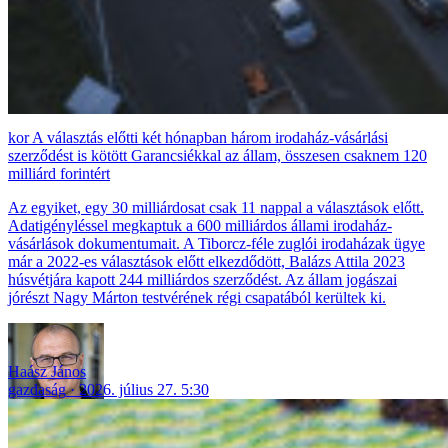
A választás előtti két hónapban három irodaház-vásárlási
szerződést is kötött Garancsiékkal az állam, összesen csaknem 120
milliárd forintért
Az egyiket, egy 30 milliárdosat csak 11 nappal a választások előtt.
Adatigényléssel megkaptuk a 600 milliárdos állami irodaház-
vásárlások dokumentumait. A Tiborcz-féle zuglói irodaházak ügye
már a 2022-es választások előtt elkezdődött, Balázs Attila 2023
húsvétjára kapott 244 milliárdos szerződést. Az állam jogászai
jórészt Nagy Márton testvérének régi csapatából kerültek ki.
Haász János
gazdaság
2026. július 27. 5:30