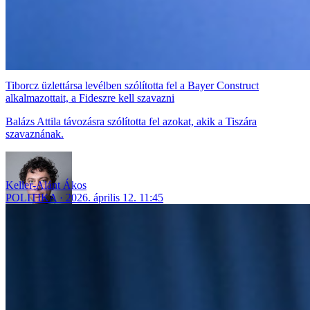
Tiborcz üzlettársa levélben szólította fel a Bayer Construct
alkalmazottait, a Fideszre kell szavazni
Balázs Attila távozásra szólította fel azokat, akik a Tiszára
szavaznának.
Keller-Alánt Ákos
POLITIKA
2026. április 12. 11:45