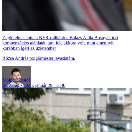
Zugló elutasította a NER-milliárdos Balázs Attila Bosnyák téri
kompenzációs ajánlatát, ami fele akkora volt, mint amennyit
korábban ígért az üzletember
Rózsa András polgármester javaslatára.
Molnár Kristóf
gazdaság
2026. január 29. 13:40