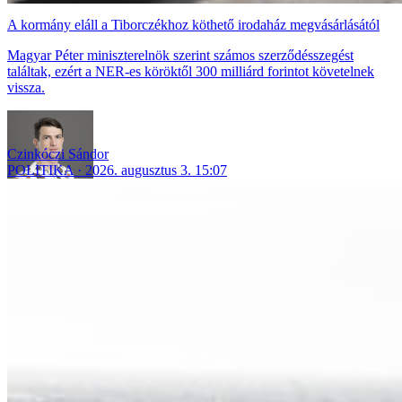
A kormány eláll a Tiborczékhoz köthető irodaház megvásárlásától
Magyar Péter miniszterelnök szerint számos szerződésszegést
találtak, ezért a NER-es köröktől 300 milliárd forintot követelnek
vissza.
Czinkóczi Sándor
POLITIKA
2026. augusztus 3. 15:07