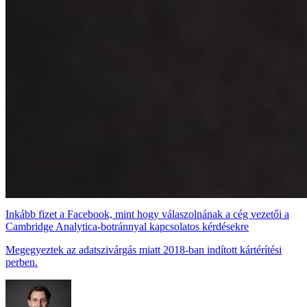
Inkább fizet a Facebook, mint hogy válaszolnának a cég vezetői a
Cambridge Analytica-botránnyal kapcsolatos kérdésekre
Megegyeztek az adatszivárgás miatt 2018-ban indított kártérítési
perben.