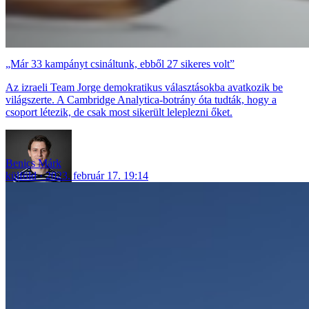
„Már 33 kampányt csináltunk, ebből 27 sikeres volt”
Az izraeli Team Jorge demokratikus választásokba avatkozik be
világszerte. A Cambridge Analytica-botrány óta tudták, hogy a
csoport létezik, de csak most sikerült leleplezni őket.
Benics Márk
külföld
2023. február 17. 19:14