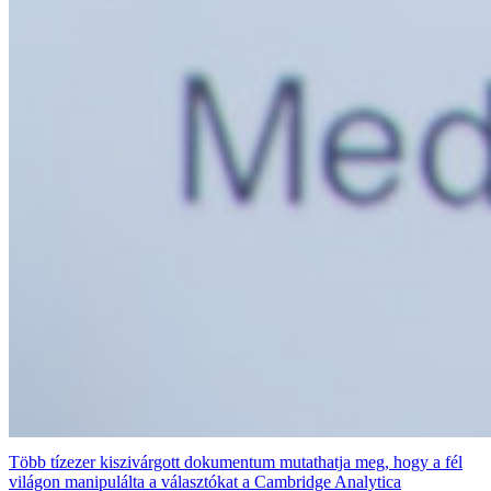
Több tízezer kiszivárgott dokumentum mutathatja meg, hogy a fél
világon manipulálta a választókat a Cambridge Analytica