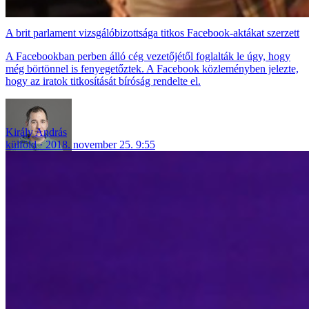
A brit parlament vizsgálóbizottsága titkos Facebook-aktákat szerzett
A Facebookban perben álló cég vezetőjétől foglalták le úgy, hogy
még börtönnel is fenyegetőztek. A Facebook közleményben jelezte,
hogy az iratok titkosítását bíróság rendelte el.
Király András
külföld
2018. november 25. 9:55