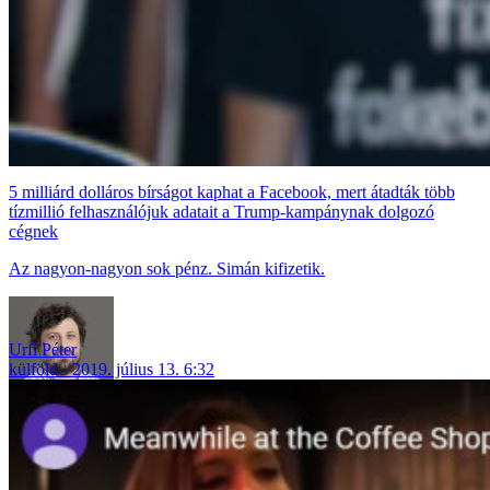
5 milliárd dolláros bírságot kaphat a Facebook, mert átadták több
tízmillió felhasználójuk adatait a Trump-kampánynak dolgozó
cégnek
Az nagyon-nagyon sok pénz. Simán kifizetik.
Urfi Péter
külföld
2019. július 13. 6:32