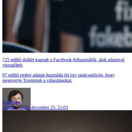
725 millió dollárt kapnak a Facebook-felhasználók, akik adataival
visszaéltek
87 millió ember adatait használta fel egy tanácsadócég, hogy
megnyerje Trumpnak a választásokat.
Urfi Péter
külföld
2022. december 23. 21:03