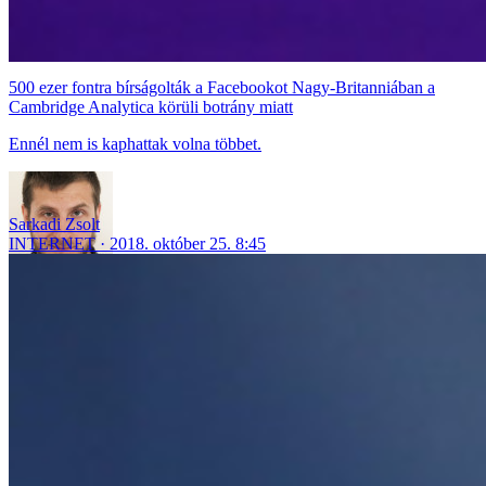
500 ezer fontra bírságolták a Facebookot Nagy-Britanniában a
Cambridge Analytica körüli botrány miatt
Ennél nem is kaphattak volna többet.
Sarkadi Zsolt
INTERNET
2018. október 25. 8:45