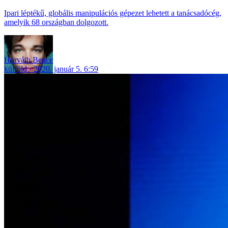
Ipari léptékű, globális manipulációs gépezet lehetett a tanácsadócég,
amelyik 68 országban dolgozott.
Horváth Bence
külföld
2020. január 5. 6:59