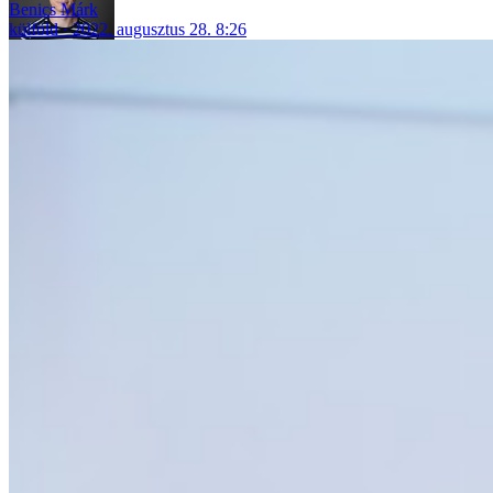
Benics Márk
külföld
2022. augusztus 28. 8:26