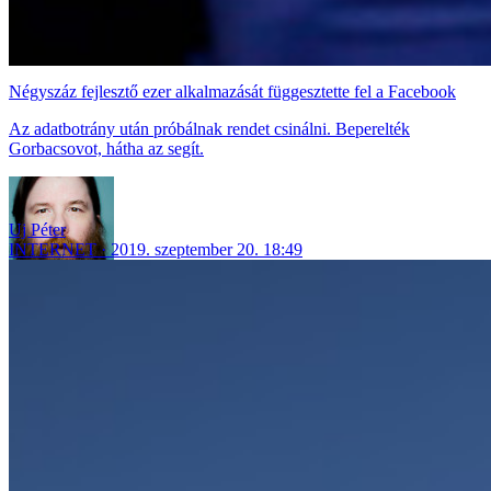
Négyszáz fejlesztő ezer alkalmazását függesztette fel a Facebook
Az adatbotrány után próbálnak rendet csinálni. Beperelték
Gorbacsovot, hátha az segít.
Uj Péter
INTERNET
2019. szeptember 20. 18:49